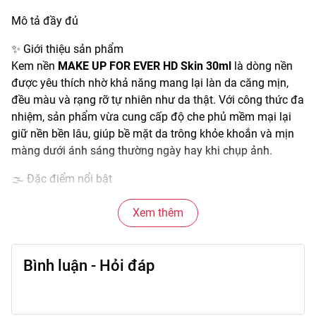
Mô tả đầy đủ
✨ Giới thiệu sản phẩm
Kem nền
MAKE UP FOR EVER HD Skin 30ml
là dòng nền
được yêu thích nhờ khả năng mang lại làn da căng mịn,
đều màu và rạng rỡ tự nhiên như da thật. Với công thức đa
nhiệm, sản phẩm vừa cung cấp độ che phủ mềm mại lại
giữ nền bền lâu, giúp bề mặt da trông khỏe khoắn và mịn
màng dưới ánh sáng thường ngày hay khi chụp ảnh.
🌫️ Đặc điểm nổi bật
• Kết cấu lỏng nhẹ, dễ tán đều trên da, không gây nặng mặt
hay cakey.
Xem thêm
• Hiệu ứng “HD skin” cho lớp nền mịn màng và tự nhiên
dưới nhiều điều kiện ánh sáng.
Bình luận - Hỏi đáp
• Che phủ nhẹ đến trung bình, giúp làm đều màu da và
giảm sự xuất hiện của lỗ chân lông.
• Duy trì lớp nền ổn định trong nhiều giờ, hạn chế trôi nhẹ.
• Phù hợp phối cùng các bước như che khuyết điểm, phấn