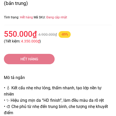
(bản trung)
Tình trạng:
Hết hàng
Mã SKU:
Đang cập nhật
550.000₫
4.900.000₫
-89%
(Tiết kiệm:
4.350.000₫
)
HẾT HÀNG
Mô tả ngắn
• 💧 Kết cấu nhẹ như lỏng, thấm nhanh, tạo lớp nền tự
nhiên
• ✨ Hiệu ứng mịn da “HD finish”, làm đều màu da rõ rệt
• 🎨 Che phủ từ nhẹ đến trung bình, che tượng nhẹ khuyết
điểm