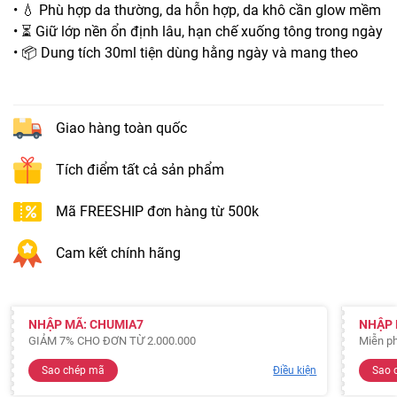
• 💧 Phù hợp da thường, da hỗn hợp, da khô cần glow mềm
• ⏳ Giữ lớp nền ổn định lâu, hạn chế xuống tông trong ngày
• 📦 Dung tích 30ml tiện dùng hằng ngày và mang theo
Giao hàng toàn quốc
Tích điểm tất cả sản phẩm
Mã FREESHIP đơn hàng từ 500k
Cam kết chính hãng
NHẬP MÃ: CHUMIA7
NHẬP 
GIẢM 7% CHO ĐƠN TỪ 2.000.000
Miễn ph
Sao chép mã
Điều kiện
Sao 