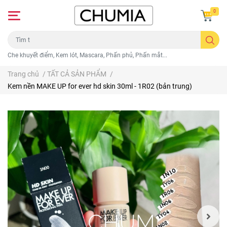
0
Che khuyết điểm, Kem lót, Mascara, Phấn phủ, Phấn mắt...
Trang chủ
/
TẤT CẢ SẢN PHẨM
/
Kem nền MAKE UP for ever hd skin 30ml - 1R02 (bản trung)