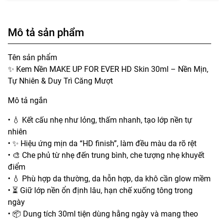
Mô tả sản phẩm
Tên sản phẩm
✨ Kem Nền MAKE UP FOR EVER HD Skin 30ml – Nền Mịn,
Tự Nhiên & Duy Trì Căng Mượt
Mô tả ngắn
• 💧 Kết cấu nhẹ như lỏng, thấm nhanh, tạo lớp nền tự
nhiên
• ✨ Hiệu ứng mịn da “HD finish”, làm đều màu da rõ rệt
• 🎨 Che phủ từ nhẹ đến trung bình, che tượng nhẹ khuyết
điểm
• 💧 Phù hợp da thường, da hỗn hợp, da khô cần glow mềm
• ⏳ Giữ lớp nền ổn định lâu, hạn chế xuống tông trong
ngày
• 📦 Dung tích 30ml tiện dùng hằng ngày và mang theo