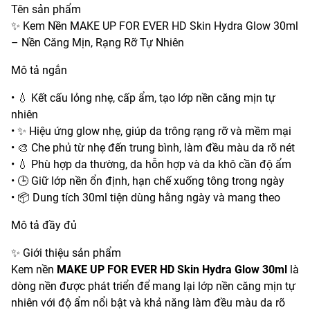
Tên sản phẩm
✨ Kem Nền MAKE UP FOR EVER HD Skin Hydra Glow 30ml
– Nền Căng Mịn, Rạng Rỡ Tự Nhiên
Mô tả ngắn
• 💧 Kết cấu lỏng nhẹ, cấp ẩm, tạo lớp nền căng mịn tự
nhiên
• ✨ Hiệu ứng glow nhẹ, giúp da trông rạng rỡ và mềm mại
• 🎨 Che phủ từ nhẹ đến trung bình, làm đều màu da rõ nét
• 💧 Phù hợp da thường, da hỗn hợp và da khô cần độ ẩm
• 🕒 Giữ lớp nền ổn định, hạn chế xuống tông trong ngày
• 📦 Dung tích 30ml tiện dùng hằng ngày và mang theo
Mô tả đầy đủ
✨ Giới thiệu sản phẩm
Kem nền
MAKE UP FOR EVER HD Skin Hydra Glow 30ml
là
dòng nền được phát triển để mang lại lớp nền căng mịn tự
nhiên với độ ẩm nổi bật và khả năng làm đều màu da rõ