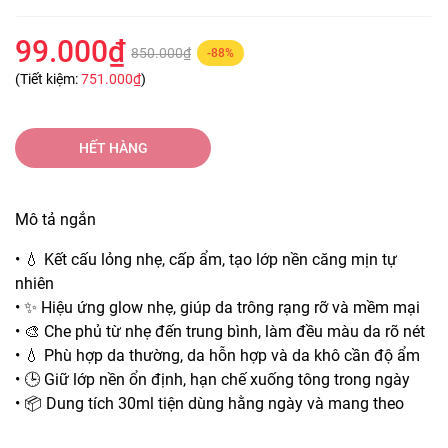
99.000₫
850.000₫
-88%
(Tiết kiệm:
751.000₫
)
HẾT HÀNG
Mô tả ngắn
• 💧 Kết cấu lỏng nhẹ, cấp ẩm, tạo lớp nền căng mịn tự
nhiên
• ✨ Hiệu ứng glow nhẹ, giúp da trông rạng rỡ và mềm mại
• 🎨 Che phủ từ nhẹ đến trung bình, làm đều màu da rõ nét
• 💧 Phù hợp da thường, da hỗn hợp và da khô cần độ ẩm
• 🕒 Giữ lớp nền ổn định, hạn chế xuống tông trong ngày
• 📦 Dung tích 30ml tiện dùng hằng ngày và mang theo