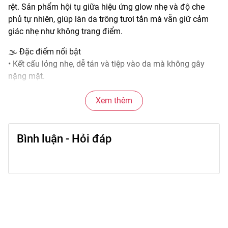
rệt. Sản phẩm hội tụ giữa hiệu ứng glow nhẹ và độ che
phủ tự nhiên, giúp làn da trông tươi tắn mà vẫn giữ cảm
giác nhẹ như không trang điểm.
🌫️ Đặc điểm nổi bật
• Kết cấu lỏng nhẹ, dễ tán và tiệp vào da mà không gây
nặng mặt.
• Hiệu ứng glow mềm mại giúp da trông căng mướt, rạng
rỡ.
Xem thêm
• Che phủ từ nhẹ đến trung bình, đủ để làm đều màu da.
• Bám nền ổn định, giữ lớp makeup mịn mà không bị
Bình luận - Hỏi đáp
cakey.
• Phù hợp phối cùng các bước nền khác như che khuyết
điểm và phấn phủ.
🎨 Công dụng chính
• Làm đều màu da, che phủ các vùng không đều màu.
• Tạo độ căng glow nhẹ, giúp da trông tươi và đầy sức
sống.