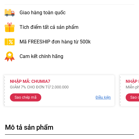
Giao hàng toàn quốc
Tích điểm tất cả sản phẩm
Mã FREESHIP đơn hàng từ 500k
Cam kết chính hãng
NHẬP MÃ: CHUMIA7
NHẬP 
GIẢM 7% CHO ĐƠN TỪ 2.000.000
Miễn ph
Sao chép mã
Điều kiện
Sao 
Mô tả sản phẩm