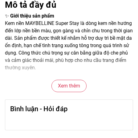
Mô tả đầy đủ
✨
Giới thiệu sản phẩm
Kem nền MAYBELLINE Super Stay là dòng kem nền hướng
đến lớp nền bền màu, gọn gàng và chỉn chu trong thời gian
dài. Sản phẩm được thiết kế nhằm hỗ trợ duy trì bề mặt da
ổn định, hạn chế tình trạng xuống tông trong quá trình sử
dụng. Công thức chú trọng sự cân bằng giữa độ che phủ
và cảm giác thoải mái, phù hợp cho nhu cầu trang điểm
thường xuyên.
🌫️
Đặc điểm nổi bật
Xem thêm
Kết cấu kem mịn, không quá đặc, dễ tán và nhanh tiệp vào
da. Khi hoàn thiện, lớp nền trông đều màu, bề mặt da gọn
gàng và ít lộ khuyết điểm nhỏ. Khả năng giữ màu ổn định
Bình luận - Hỏi đáp
giúp lớp nền duy trì vẻ ngoài chỉn chu trong nhiều điều kiện
sinh hoạt khác nhau. Sản phẩm hỗ trợ kiểm soát bề mặt
da, giảm cảm giác bóng dầu.
🎨
Công dụng chính