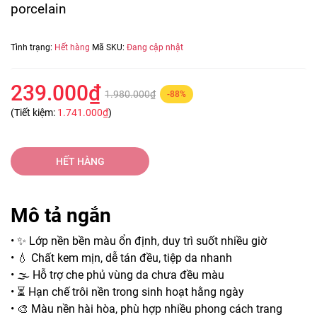
porcelain
Tình trạng:
Hết hàng
Mã SKU:
Đang cập nhật
239.000₫
1.980.000₫
-88%
(Tiết kiệm:
1.741.000₫
)
HẾT HÀNG
Mô tả ngắn
• ✨ Lớp nền bền màu ổn định, duy trì suốt nhiều giờ
• 💧 Chất kem mịn, dễ tán đều, tiệp da nhanh
• 🌫️ Hỗ trợ che phủ vùng da chưa đều màu
• ⏳ Hạn chế trôi nền trong sinh hoạt hằng ngày
• 🎨 Màu nền hài hòa, phù hợp nhiều phong cách trang