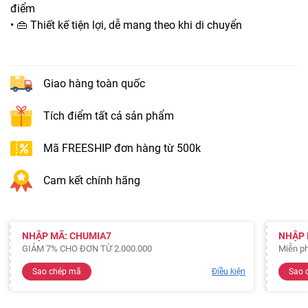
điểm
• 👜 Thiết kế tiện lợi, dễ mang theo khi di chuyển
Giao hàng toàn quốc
Tích điểm tất cả sản phẩm
Mã FREESHIP đơn hàng từ 500k
Cam kết chính hãng
NHẬP MÃ: CHUMIA7
NHẬP 
GIẢM 7% CHO ĐƠN TỪ 2.000.000
Miễn ph
Sao chép mã
Điều kiện
Sao 