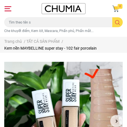
0
Che khuyết điểm, Kem lót, Mascara, Phấn phủ, Phấn mắt...
Trang chủ
/
TẤT CẢ SẢN PHẨM
/
Kem nền MAYBELLINE super stay - 102 fair porcelain