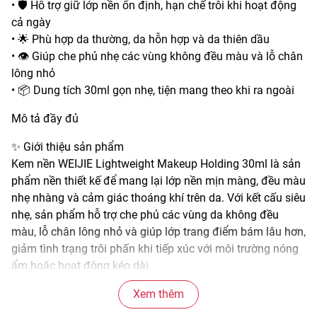
• 🛡️ Hỗ trợ giữ lớp nền ổn định, hạn chế trôi khi hoạt động
cả ngày
• 🌟 Phù hợp da thường, da hỗn hợp và da thiên dầu
• 👁️ Giúp che phủ nhẹ các vùng không đều màu và lỗ chân
lông nhỏ
• 📦 Dung tích 30ml gọn nhẹ, tiện mang theo khi ra ngoài
Mô tả đầy đủ
✨ Giới thiệu sản phẩm
Kem nền WEIJIE Lightweight Makeup Holding 30ml là sản
phẩm nền thiết kế để mang lại lớp nền mịn màng, đều màu
nhẹ nhàng và cảm giác thoáng khí trên da. Với kết cấu siêu
nhẹ, sản phẩm hỗ trợ che phủ các vùng da không đều
màu, lỗ chân lông nhỏ và giúp lớp trang điểm bám lâu hơn,
giảm tình trạng trôi phấn khi tiếp xúc với môi trường nóng
ẩm hoặc hoạt động kéo dài.
🌫️ Đặc điểm nổi bật
Xem thêm
• Kết cấu nhẹ, mỏng mịn, thấm nhanh và tiệp vào da tự