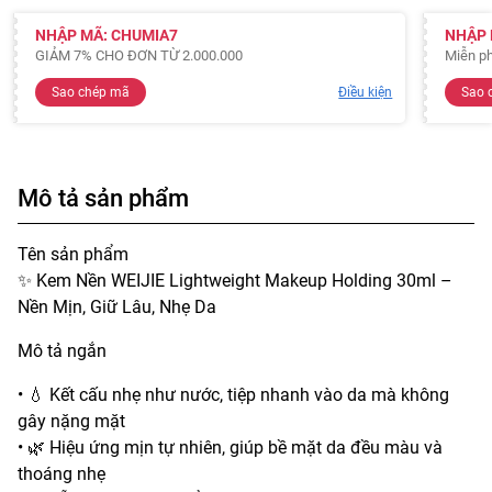
NHẬP MÃ: CHUMIA7
NHẬP 
GIẢM 7% CHO ĐƠN TỪ 2.000.000
Miễn ph
Sao chép mã
Điều kiện
Sao 
Mô tả sản phẩm
Tên sản phẩm
✨ Kem Nền WEIJIE Lightweight Makeup Holding 30ml –
Nền Mịn, Giữ Lâu, Nhẹ Da
Mô tả ngắn
• 💧 Kết cấu nhẹ như nước, tiệp nhanh vào da mà không
gây nặng mặt
• 🌿 Hiệu ứng mịn tự nhiên, giúp bề mặt da đều màu và
thoáng nhẹ