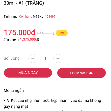
30ml - #1 (TRẮNG)
Tình trạng:
Còn hàng
Mã SKU:
101697
175.000₫
1.550.000₫
-89%
(Tiết kiệm:
1.375.000₫
)
Số lượng:
MUA NGAY
THÊM VÀO GIỎ
Mô tả ngắn
• 💧 Kết cấu nhẹ như nước, tiệp nhanh vào da mà không
gây nặng mặt