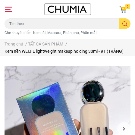
0
Che khuyết điểm, Kem lót, Mascara, Phấn phủ, Phấn mắt...
Trang chủ
/
TẤT CẢ SẢN PHẨM
/
Kem nền WEIJIE lightweight makeup holding 30ml - #1 (TRẮNG)