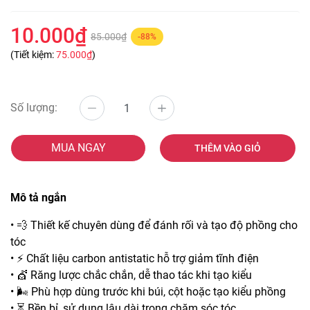
10.000₫
85.000₫
-88%
(Tiết kiệm:
75.000₫
)
Số lượng:
MUA NGAY
THÊM VÀO GIỎ
Mô tả ngắn
• 💨 Thiết kế chuyên dùng để đánh rối và tạo độ phồng cho
tóc
• ⚡ Chất liệu carbon antistatic hỗ trợ giảm tĩnh điện
• 💇 Răng lược chắc chắn, dễ thao tác khi tạo kiểu
• 🌬️ Phù hợp dùng trước khi búi, cột hoặc tạo kiểu phồng
• ⏳ Bền bỉ, sử dụng lâu dài trong chăm sóc tóc