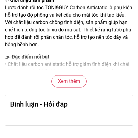
✨
Giới thiệu sản phẩm
Lược đánh rối tóc TONI&GUY Carbon Antistatic là phụ kiện
hỗ trợ tạo độ phồng và kết cấu cho mái tóc khi tạo kiểu.
Với chất liệu carbon chống tĩnh điện, sản phẩm giúp hạn
chế hiện tượng tóc bị xù do ma sát. Thiết kế răng lược phù
hợp để đánh rối phần chân tóc, hỗ trợ tạo nền tóc dày và
bồng bềnh hơn.
🌫️
Đặc điểm nổi bật
• Chất liệu carbon antistatic hỗ trợ giảm tĩnh điện khi chải.
• Răng lược thiết kế phù hợp cho thao tác đánh rối.
• Trọng lượng nhẹ, cầm chắc tay khi sử dụng.
Xem thêm
• Bề mặt hoàn thiện mịn, dễ vệ sinh sau khi dùng.
• Phù hợp dùng trong tạo kiểu tóc hằng ngày hoặc chuyên
nghiệp.
Bình luận - Hỏi đáp
🎨
Công dụng chính
• Hỗ trợ tạo độ phồng cho phần chân tóc.
• Giúp tóc trông dày và có cấu trúc hơn khi tạo kiểu.
• Phù hợp để chuẩn bị nền tóc trước khi búi hoặc kẹp