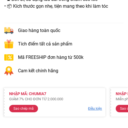
• 📦 Kích thước gọn nhẹ, tiện mang theo khi làm tóc
Giao hàng toàn quốc
Tích điểm tất cả sản phẩm
Mã FREESHIP đơn hàng từ 500k
Cam kết chính hãng
NHẬP MÃ: CHUMIA7
NHẬP 
GIẢM 7% CHO ĐƠN TỪ 2.000.000
Miễn ph
Sao chép mã
Điều kiện
Sao 