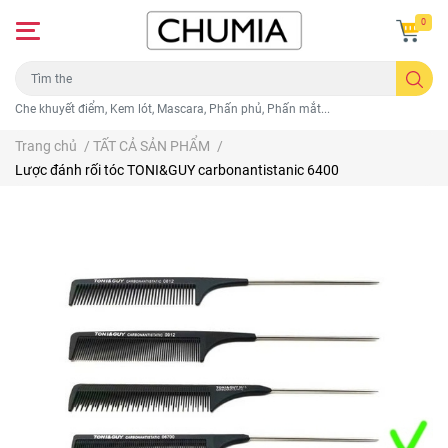
0
Che khuyết điểm, Kem lót, Mascara, Phấn phủ, Phấn mắt...
Trang chủ
/
TẤT CẢ SẢN PHẨM
/
Lược đánh rối tóc TONI&GUY carbonantistanic 6400