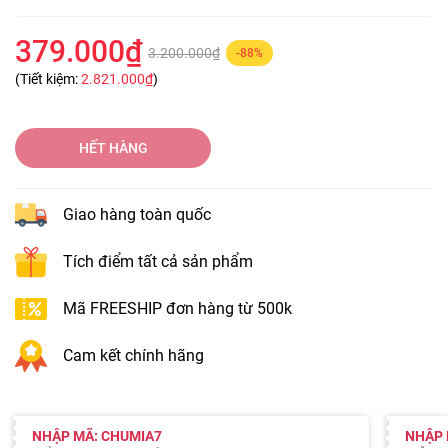
379.000₫
3.200.000₫
-88%
(Tiết kiệm:
2.821.000₫
)
HẾT HÀNG
Giao hàng toàn quốc
Tích điểm tất cả sản phẩm
Mã FREESHIP đơn hàng từ 500k
Cam kết chính hãng
NHẬP MÃ: CHUMIA7
NHẬP 