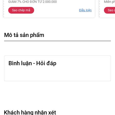
GIẢM 7% CHO ĐƠN TỪ 2.000.000
Miễn ph
Sao chép mã
Điều kiện
Sao 
Mô tả sản phẩm
Bình luận - Hỏi đáp
Khách hàng nhận xét