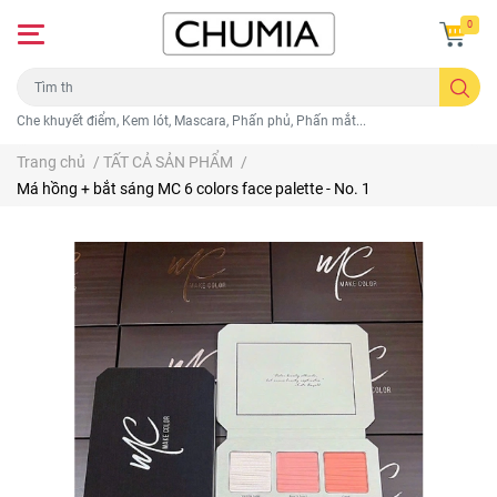
0
Che khuyết điểm, Kem lót, Mascara, Phấn phủ, Phấn mắt...
Trang chủ
/
TẤT CẢ SẢN PHẨM
/
Má hồng + bắt sáng MC 6 colors face palette - No. 1