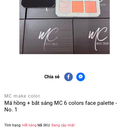
Chia sẻ
MC make color
Má hồng + bắt sáng MC 6 colors face palette -
No. 1
Tình trạng:
Hết hàng
Mã SKU:
Đang cập nhật