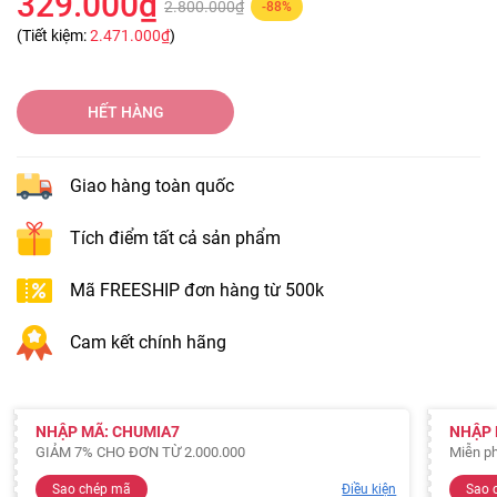
329.000₫
2.800.000₫
-88%
(Tiết kiệm:
2.471.000₫
)
HẾT HÀNG
Giao hàng toàn quốc
Tích điểm tất cả sản phẩm
Mã FREESHIP đơn hàng từ 500k
Cam kết chính hãng
NHẬP MÃ: CHUMIA7
NHẬP 
GIẢM 7% CHO ĐƠN TỪ 2.000.000
Miễn ph
Sao chép mã
Điều kiện
Sao 