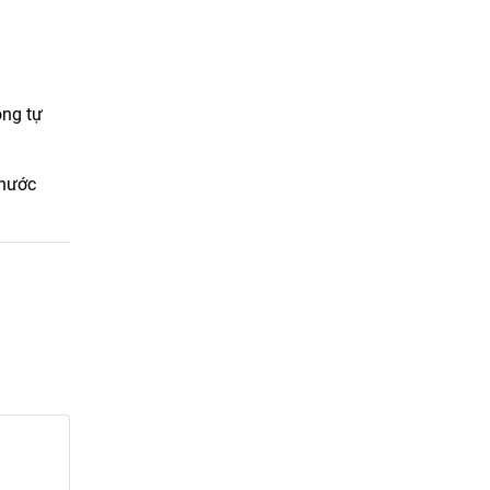
ông tự
 nước