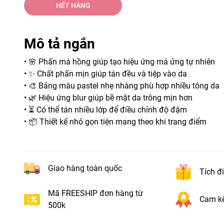
HẾT HÀNG
Mô tả ngắn
• 🌸 Phấn má hồng giúp tạo hiệu ứng má ửng tự nhiên
• ✨ Chất phấn mịn giúp tán đều và tiệp vào da
• 🎨 Bảng màu pastel nhẹ nhàng phù hợp nhiều tông da
• 🌿 Hiệu ứng blur giúp bề mặt da trông mịn hơn
• ⏳ Có thể tán nhiều lớp để điều chỉnh độ đậm
• 📦 Thiết kế nhỏ gọn tiện mang theo khi trang điểm
Giao hàng toàn quốc
Tích đ
Mã FREESHIP đơn hàng từ
Cam kế
500k