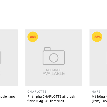
-88%
-88%
sản phẩm trang điểm mang phong cách nhẹ nhàng, thanh lịch. 
 dụng, phù hợp với phong cách makeup tự nhiên.
á ửng màu tự nhiên, mềm mại và hài hòa với nhiều phong cách
CHARLOTTE
NARS
pule nano
Phấn phủ CHARLOTTE air brush
Má hồng N
finish 3.4g - #0 light/clair
(kem) - #