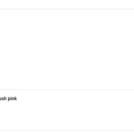
 makeup nổi bật.
ush pink