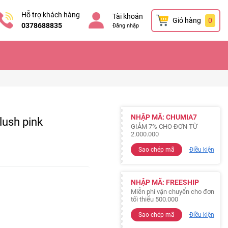
Hỗ trợ khách hàng
Tài khoản
Giỏ hàng
0
0378688835
Đăng nhập
NHẬP MÃ: CHUMIA7
lush pink
GIẢM 7% CHO ĐƠN TỪ
2.000.000
Sao chép mã
Điều kiện
NHẬP MÃ: FREESHIP
Miễn phí vận chuyển cho đơn
tối thiểu 500.000
Sao chép mã
Điều kiện