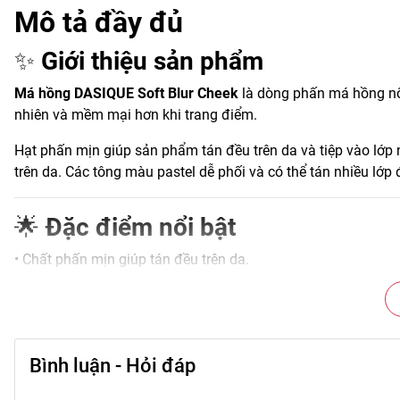
Mô tả đầy đủ
✨
Giới thiệu sản phẩm
Má hồng DASIQUE Soft Blur Cheek
là dòng phấn má hồng nổi
nhiên và mềm mại hơn khi trang điểm.
Hạt phấn mịn giúp sản phẩm tán đều trên da và tiệp vào lớ
trên da. Các tông màu pastel dễ phối và có thể tán nhiều l
🌟
Đặc điểm nổi bật
• Chất phấn mịn giúp tán đều trên da.
• Hiệu ứng blur giúp bề mặt da trông mịn hơn.
• Màu sắc pastel nhẹ nhàng, dễ sử dụng.
• Có thể tán nhiều lớp để tăng độ đậm.
• Phù hợp nhiều phong cách makeup.
Bình luận - Hỏi đáp