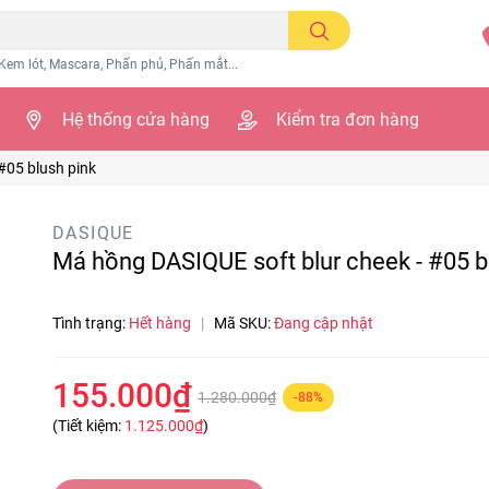
Kem lót, Mascara, Phấn phủ, Phấn mắt...
Hệ thống cửa hàng
Kiểm tra đơn hàng
#05 blush pink
DASIQUE
Má hồng DASIQUE soft blur cheek - #05 b
Tình trạng:
Hết hàng
|
Mã SKU:
Đang cập nhật
155.000₫
1.280.000₫
-88%
(Tiết kiệm:
1.125.000₫
)