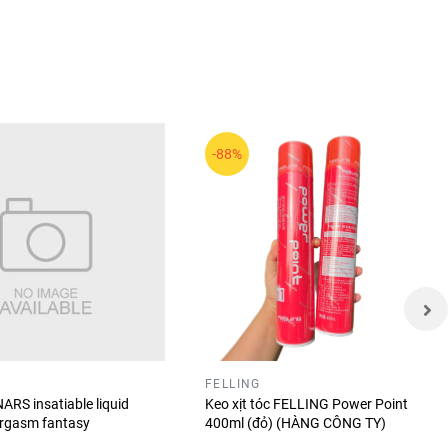
-88%
Các sản
 trang
FELLING
ARS insatiable liquid
Keo xịt tóc FELLING Power Point
orgasm fantasy
400ml (đỏ) (HÀNG CÔNG TY)