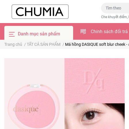
Che khuyết điểm, 
Chính sách đổi trả
Danh mục sản phẩm
Trang chủ
/
TẤT CẢ SẢN PHẨM
/
Má hồng DASIQUE soft blur cheek - 