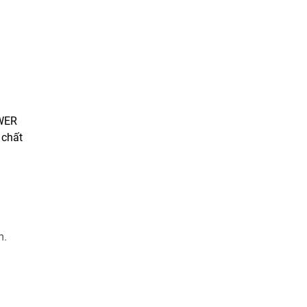
OWER
 chất
m.