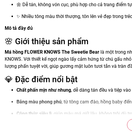
🌼 Dễ tán, không vón cục, phù hợp cho cả trang điểm tự
✨ Nhiều tông màu thời thượng, tôn lên vẻ đẹp trong trẻ
Mô tả đầy đủ
🌸 Giới thiệu sản phẩm
Má hồng FLOWER KNOWS The Sweetie Bear
là một trong n
KNOWS. Với thiết kế ngọt ngào lấy cảm hứng từ chú gấu nhỏ 
lượng phấn tuyệt vời, giúp gương mặt luôn tươi tắn và tràn đ
💎 Đặc điểm nổi bật
Chất phấn mịn như nhung
, dễ dàng tán đều và tiệp vào
Bảng màu phong phú
, từ tông cam đào, hồng baby đến
Công thức siêu lì
, giúp màu má giữ lâu, không trôi dù tr
Thiết kế hộp hình gấu đáng yêu
, tinh tế trong từng chi