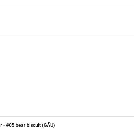
ẻ và rạng rỡ hơn.
u cho tổng thể trang điểm.
y phong cách.
n.
- #05 bear biscuit (GẤU)
u lâu hơn.