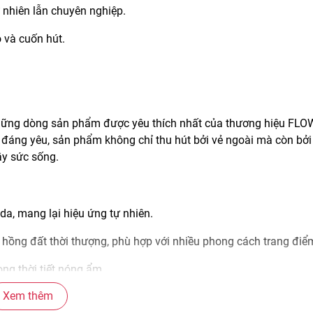
 nhiên lẫn chuyên nghiệp.
o và cuốn hút.
hững dòng sản phẩm được yêu thích nhất của thương hiệu FL
đáng yêu, sản phẩm không chỉ thu hút bởi vẻ ngoài mà còn bởi
ầy sức sống.
 da, mang lại hiệu ứng tự nhiên.
 hồng đất thời thượng, phù hợp với nhiều phong cách trang điể
ong thời tiết nóng ẩm.
Xem thêm
 tiết, vừa trang trí vừa tiện dụng mang theo.