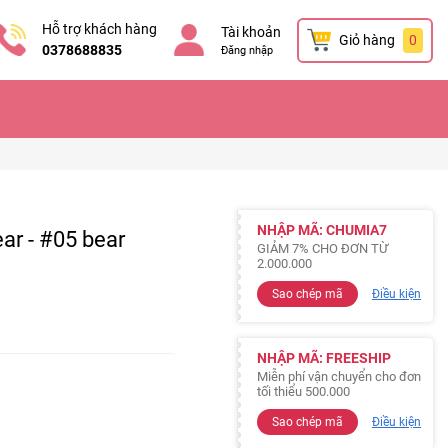
Hỗ trợ khách hàng
Tài khoản
Giỏ hàng
0
0378688835
Đăng nhập
NHẬP MÃ: CHUMIA7
r - #05 bear
GIẢM 7% CHO ĐƠN TỪ
2.000.000
Sao chép mã
Điều kiện
NHẬP MÃ: FREESHIP
Miễn phí vận chuyển cho đơn
tối thiểu 500.000
Sao chép mã
Điều kiện