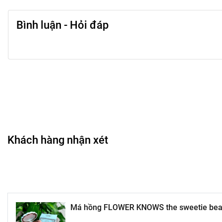
Không gây bí da
, phù hợp cả với làn da nhạy cảm.
Bình luận - Hỏi đáp
🍓 Công dụng
Tạo điểm nhấn cho gương mặt, giúp làn da trông tươi tr
Giúp gương mặt thêm chiều sâu, cân đối và hài hòa.
Mang lại vẻ đẹp tự nhiên, trong sáng và cuốn hút.
Có thể sử dụng như phấn mắt để tạo hiệu ứng đồng điệ
💄 Hướng dẫn sử dụng
Khách hàng nhận xét
Dùng cọ hoặc mút lấy lượng phấn vừa đủ.
Tán nhẹ lên gò má theo chiều ngang hoặc vòng tròn tù
Có thể điều chỉnh độ đậm nhạt bằng cách thêm lớp phấ
Má hồng FLOWER KNOWS the sweetie bear 
Hoàn thiện bằng phấn phủ hoặc xịt khóa nền để giữ mà