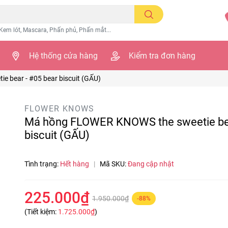
Kem lót, Mascara, Phấn phủ, Phấn mắt...
Hệ thống cửa hàng
Kiểm tra đơn hàng
 bear - #05 bear biscuit (GẤU)
FLOWER KNOWS
Má hồng FLOWER KNOWS the sweetie bea
biscuit (GẤU)
Tình trạng:
Hết hàng
|
Mã SKU:
Đang cập nhật
225.000₫
1.950.000₫
-88%
(Tiết kiệm:
1.725.000₫
)