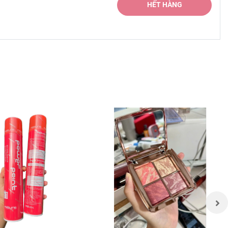
HẾT HÀNG
ao. Dòng
vị và