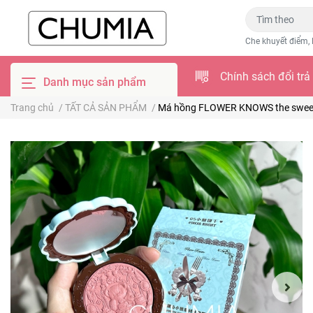
Che khuyết điểm, 
Chính sách đổi trả
Danh mục sản phẩm
Trang chủ
/
TẤT CẢ SẢN PHẨM
/
Má hồng FLOWER KNOWS the sweetie