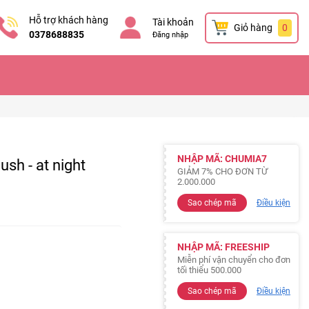
Hỗ trợ khách hàng
Tài khoản
Giỏ hàng
0
0378688835
Đăng nhập
NHẬP MÃ: CHUMIA7
sh - at night
GIẢM 7% CHO ĐƠN TỪ
2.000.000
Sao chép mã
Điều kiện
NHẬP MÃ: FREESHIP
Miễn phí vận chuyển cho đơn
tối thiểu 500.000
Sao chép mã
Điều kiện