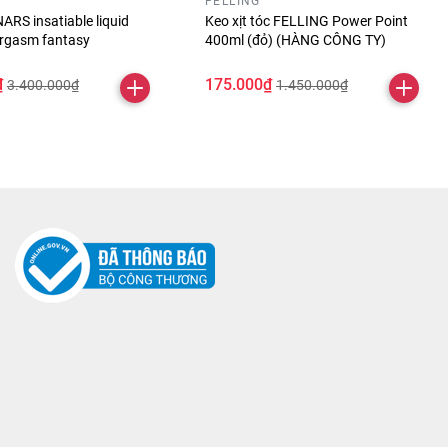
FELLING
ARS insatiable liquid
Keo xịt tóc FELLING Power Point
orgasm fantasy
400ml (đỏ) (HÀNG CÔNG TY)
₫
175.000₫
3.400.000₫
1.450.000₫