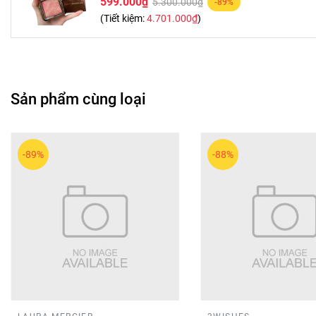
599.000₫
5.300.000₫
-89%
(Tiết kiệm:
4.701.000₫
)
Sản phẩm cùng loại
-89%
-88%