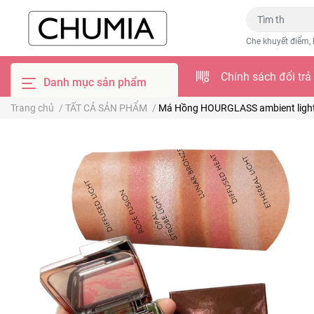
Che khuyết điểm, 
Chính sách đổi trả
Danh mục sản phẩm
Trang chủ
/
TẤT CẢ SẢN PHẨM
/
Má Hồng HOURGLASS ambient lightin