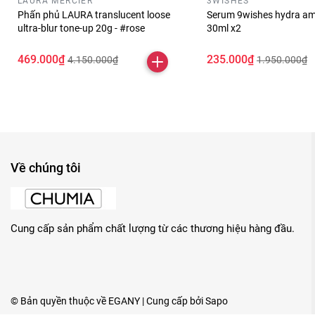
LAURA MERCIER
3WISHES
Phấn phủ LAURA translucent loose
Serum 9wishes hydra am
ultra-blur tone-up 20g - #rose
30ml x2
469.000₫
235.000₫
4.150.000₫
1.950.000₫
Về chúng tôi
Cung cấp sản phẩm chất lượng từ các thương hiệu hàng đầu.
© Bản quyền thuộc về
EGANY
| Cung cấp bởi
Sapo