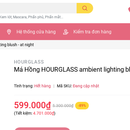
Kem lót, Mascara, Phấn phủ, Phấn mắt...
Hệ thống cửa hàng
Kiểm tra đơn hàng
g blush - at night
HOURGLASS
Má Hồng HOURGLASS ambient lighting blu
Tình trạng:
Hết hàng
|
Mã SKU:
Đang cập nhật
599.000₫
5.300.000₫
-89%
(Tiết kiệm:
4.701.000₫
)