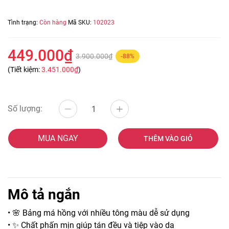
Tình trạng:
Còn hàng
Mã SKU:
102023
449.000₫
3.900.000₫
-88%
(Tiết kiệm:
3.451.000₫
)
Số lượng:
MUA NGAY
THÊM VÀO GIỎ
Mô tả ngắn
• 🌸 Bảng má hồng với nhiều tông màu dễ sử dụng
• ✨ Chất phấn mịn giúp tán đều và tiệp vào da