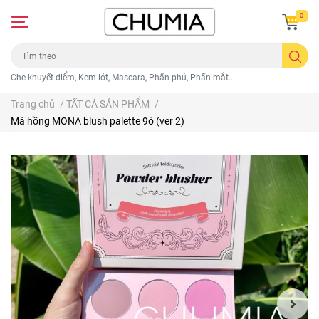
0
Che khuyết điểm, Kem lót, Mascara, Phấn phủ, Phấn mắt...
Trang chủ
/
TẤT CẢ SẢN PHẨM
/
Má hồng MONA blush palette 9ô (ver 2)