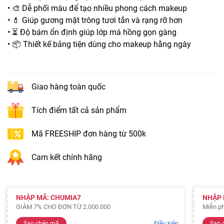
• 🎨 Dễ phối màu để tạo nhiều phong cách makeup
• 💄 Giúp gương mặt trông tươi tắn và rạng rỡ hơn
• ⏳ Độ bám ổn định giúp lớp má hồng gọn gàng
• 📦 Thiết kế bảng tiện dùng cho makeup hằng ngày
Giao hàng toàn quốc
Tích điểm tất cả sản phẩm
Mã FREESHIP đơn hàng từ 500k
Cam kết chính hãng
NHẬP MÃ: CHUMIA7
NHẬP 
GIẢM 7% CHO ĐƠN TỪ 2.000.000
Miễn ph
Sao chép mã
Điều kiện
Sao 