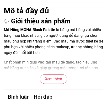
Mô tả đầy đủ
✨
Giới thiệu sản phẩm
Má Hồng MONA Blush Palette
là bảng má hồng với nhiều
tông màu khác nhau, giúp người dùng dễ dàng lựa chọn
màu phù hợp khi trang điểm. Các màu má được thiết kế để
phù hợp với nhiều phong cách makeup, từ nhẹ nhàng hằng
ngày đến nổi bật hơn.
Chất phấn mịn giúp việc tán màu dễ dàng, tạo hiệu ứng
má hồng tự nhiên và giúp gương mặt trông tươi tắn hơn.
Xem thêm
🌟
Đặc điểm nổi bật
• Bảng má hồng với nhiều tông màu đa dạng.
Bình luận - Hỏi đáp
• Chất phấn mịn giúp tán đều trên da.
• Dễ phối màu để tạo nhiều kiểu makeup.