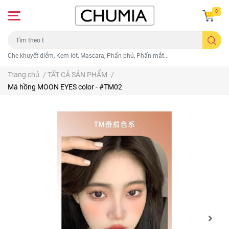
0
Che khuyết điểm, Kem lót, Mascara, Phấn phủ, Phấn mắt...
Trang chủ
/
TẤT CẢ SẢN PHẨM
/
Má hồng MOON EYES color - #TM02