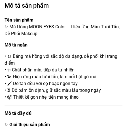
Mô tả sản phẩm
Tên sản phẩm
✨ Má Hồng MOON EYES Color – Hiệu Ứng Màu Tươi Tắn,
Dễ Phối Makeup
Mô tả ngắn
• 🎨 Bảng má hồng với sắc độ đa dạng, dễ phối khi trang
điểm
• ✨ Chất phấn mịn, tiệp da tự nhiên
• 💫 Hiệu ứng màu tươi tắn, làm nổi bật gò má
• 🖌️ Dễ tán đều với cọ hoặc ngón tay
• ⏳ Độ bám ổn định, giữ sắc màu lâu trong ngày
• 📦 Thiết kế gọn nhẹ, tiện mang theo
Mô tả đầy đủ
✨
Giới thiệu sản phẩm