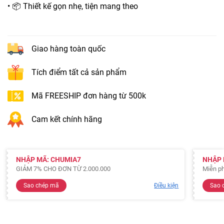
• 📦 Thiết kế gọn nhẹ, tiện mang theo
Giao hàng toàn quốc
Tích điểm tất cả sản phẩm
Mã FREESHIP đơn hàng từ 500k
Cam kết chính hãng
NHẬP MÃ: CHUMIA7
NHẬP 
GIẢM 7% CHO ĐƠN TỪ 2.000.000
Miễn ph
Sao chép mã
Điều kiện
Sao 