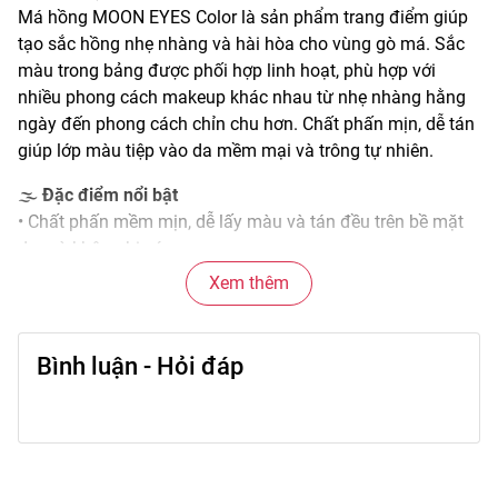
Má hồng MOON EYES Color là sản phẩm trang điểm giúp
tạo sắc hồng nhẹ nhàng và hài hòa cho vùng gò má. Sắc
màu trong bảng được phối hợp linh hoạt, phù hợp với
nhiều phong cách makeup khác nhau từ nhẹ nhàng hằng
ngày đến phong cách chỉn chu hơn. Chất phấn mịn, dễ tán
giúp lớp màu tiệp vào da mềm mại và trông tự nhiên.
🌫️
Đặc điểm nổi bật
• Chất phấn mềm mịn, dễ lấy màu và tán đều trên bề mặt
da mà không bị vón.
• Màu sắc được thiết kế cân đối, dễ phối với các bước
Xem thêm
trang điểm khác.
• Hiệu ứng màu ổn định, giúp gò má trông rạng rỡ và tươi
tắn.
Bình luận - Hỏi đáp
• Độ bám tốt, giữ màu lâu suốt thời gian trang điểm.
• Thiết kế gọn nhẹ, tiện lợi mang theo khi ra ngoài.
🎨
Công dụng chính
• Tạo điểm nhấn sắc hồng cho vùng gò má, làm sáng tổng