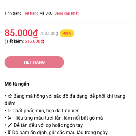
Tình trạng:
Hết hàng
Mã SKU:
Đang cập nhật
85.000₫
700.000₫
-88%
(Tiết kiệm:
615.000₫
)
HẾT HÀNG
Mô tả ngắn
• 🎨 Bảng má hồng với sắc độ đa dạng, dễ phối khi trang
điểm
• ✨ Chất phấn mịn, tiệp da tự nhiên
• 💫 Hiệu ứng màu tươi tắn, làm nổi bật gò má
• 🖌️ Dễ tán đều với cọ hoặc ngón tay
• ⏳ Độ bám ổn định, giữ sắc màu lâu trong ngày