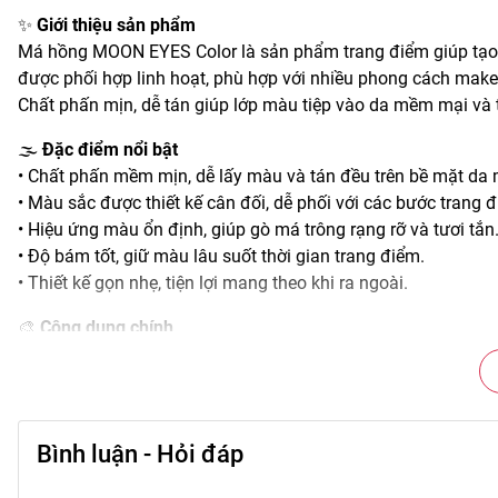
✨
Giới thiệu sản phẩm
Má hồng MOON EYES Color là sản phẩm trang điểm giúp tạo
được phối hợp linh hoạt, phù hợp với nhiều phong cách mak
Chất phấn mịn, dễ tán giúp lớp màu tiệp vào da mềm mại và t
🌫️
Đặc điểm nổi bật
• Chất phấn mềm mịn, dễ lấy màu và tán đều trên bề mặt da 
• Màu sắc được thiết kế cân đối, dễ phối với các bước trang 
• Hiệu ứng màu ổn định, giúp gò má trông rạng rỡ và tươi tắn
• Độ bám tốt, giữ màu lâu suốt thời gian trang điểm.
• Thiết kế gọn nhẹ, tiện lợi mang theo khi ra ngoài.
🎨
Công dụng chính
• Tạo điểm nhấn sắc hồng cho vùng gò má, làm sáng tổng t
• Hỗ trợ hoàn thiện layout makeup hài hòa với các tông màu 
• Làm nổi bật đường nét tự nhiên trên khuôn mặt.
• Giúp gương mặt trông tươi tắn và cuốn hút hơn.
Bình luận - Hỏi đáp
• Duy trì sắc màu ổn định trong nhiều hoàn cảnh hoạt động.