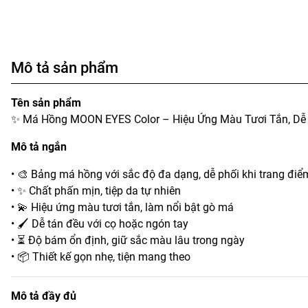
Mô tả sản phẩm
Tên sản phẩm
✨ Má Hồng MOON EYES Color – Hiệu Ứng Màu Tươi Tắn, Dễ
Mô tả ngắn
• 🎨 Bảng má hồng với sắc độ đa dạng, dễ phối khi trang điể
• ✨ Chất phấn mịn, tiệp da tự nhiên
• 💫 Hiệu ứng màu tươi tắn, làm nổi bật gò má
• 🖌️ Dễ tán đều với cọ hoặc ngón tay
• ⏳ Độ bám ổn định, giữ sắc màu lâu trong ngày
• 📦 Thiết kế gọn nhẹ, tiện mang theo
Mô tả đầy đủ