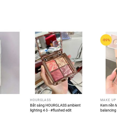
 sản phẩm đa dạng, chú trọng màu sắc hài hòa và dễ ứng dụn
iệm makeup linh hoạt, phù hợp nhiều phong cách và nhu cầu sử
ng tươi tắn và mịn màu, giúp tổng thể lớp makeup thêm phần 
-89%
HOURGLASS
MAKE UP
Bắt sáng HOURGLASS ambient
Kem nền M
lighting 4 ô - #flushed edit
balancing 