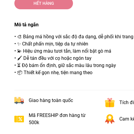
HẾT HÀNG
Mô tả ngắn
• 🎨 Bảng má hồng với sắc độ đa dạng, dễ phối khi tran
• ✨ Chất phấn mịn, tiệp da tự nhiên
• 💫 Hiệu ứng màu tươi tắn, làm nổi bật gò má
• 🖌️ Dễ tán đều với cọ hoặc ngón tay
• ⏳ Độ bám ổn định, giữ sắc màu lâu trong ngày
• 📦 Thiết kế gọn nhẹ, tiện mang theo
Giao hàng toàn quốc
Tích đ
Mã FREESHIP đơn hàng từ
Cam kế
500k