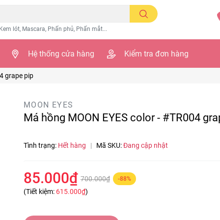
Kem lót, Mascara, Phấn phủ, Phấn mắt...
Hệ thống cửa hàng
Kiểm tra đơn hàng
 grape pip
MOON EYES
Má hồng MOON EYES color - #TR004 grap
Tình trạng:
Hết hàng
|
Mã SKU:
Đang cập nhật
85.000₫
700.000₫
-88%
(Tiết kiệm:
615.000₫
)