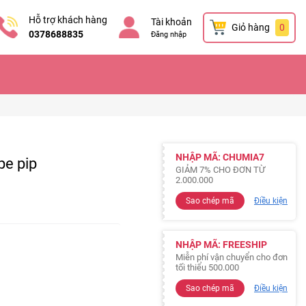
Hỗ trợ khách hàng
Tài khoản
Giỏ hàng
0
0378688835
Đăng nhập
NHẬP MÃ: CHUMIA7
e pip
GIẢM 7% CHO ĐƠN TỪ
2.000.000
Sao chép mã
Điều kiện
NHẬP MÃ: FREESHIP
Miễn phí vận chuyển cho đơn
tối thiểu 500.000
Sao chép mã
Điều kiện