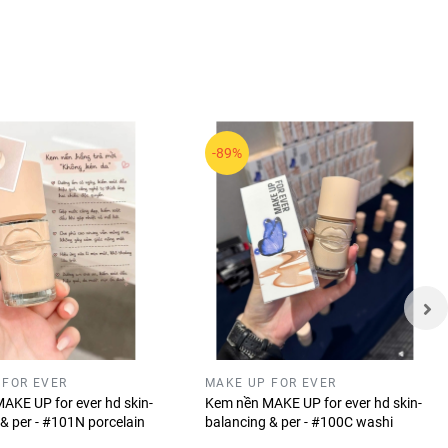
g. Các
 dụng.
thu hút
-89%
 FOR EVER
MAKE UP FOR EVER
AKE UP for ever hd skin-
Kem nền MAKE UP for ever hd skin-
& per - #101N porcelain
balancing & per - #100C washi