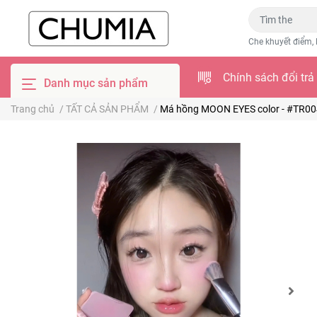
Che khuyết điểm, 
Chính sách đổi trả
Danh mục sản phẩm
Trang chủ
/
TẤT CẢ SẢN PHẨM
/
Má hồng MOON EYES color - #TR004