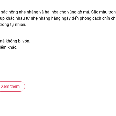
 sắc hồng nhẹ nhàng và hài hòa cho vùng gò má. Sắc màu tro
eup khác nhau từ nhẹ nhàng hằng ngày đến phong cách chỉn ch
rông tự nhiên.
mà không bị vón.
điểm khác.
.
hể gương mặt.
Xem thêm
khác.