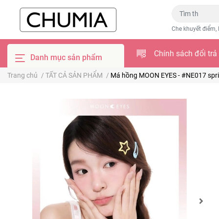
Che khuyết điểm, 
Chính sách đổi trả
Danh mục sản phẩm
Trang chủ
/
TẤT CẢ SẢN PHẨM
/
Má hồng MOON EYES - #NE017 spr