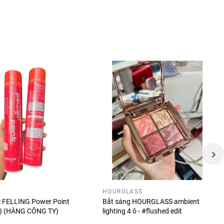
sản phẩm
 và thu
HOURGLASS
óc FELLING Power Point
Bắt sáng HOURGLASS ambient
ỏ) (HÀNG CÔNG TY)
lighting 4 ô - #flushed edit