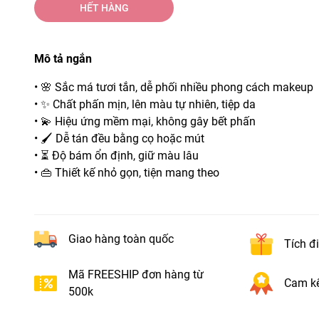
HẾT HÀNG
Mô tả ngắn
• 🌸 Sắc má tươi tắn, dễ phối nhiều phong cách makeup
• ✨ Chất phấn mịn, lên màu tự nhiên, tiệp da
• 💫 Hiệu ứng mềm mại, không gây bết phấn
• 🖌️ Dễ tán đều bằng cọ hoặc mút
• ⏳ Độ bám ổn định, giữ màu lâu
• 👜 Thiết kế nhỏ gọn, tiện mang theo
Giao hàng toàn quốc
Tích đ
Mã FREESHIP đơn hàng từ
Cam kế
500k