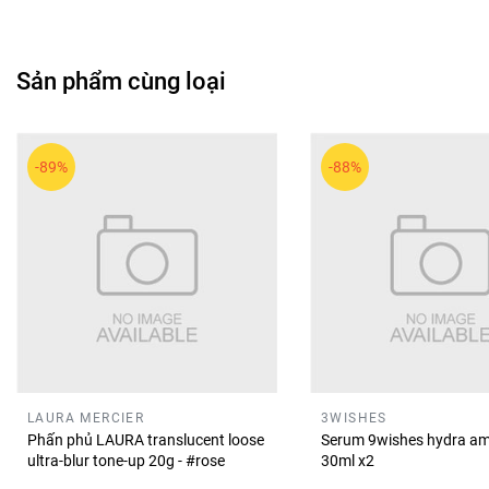
MOON EYES là thương hiệu mỹ phẩm với các sản phẩm trang
của hãng phù hợp nhu cầu makeup hằng ngày với bảng màu 
Sản phẩm cùng loại
💖
Lời tổng kết ngắn
Má hồng MOON EYES là lựa chọn phù hợp để tạo sắc má tươi 
hút trong nhiều hoàn cảnh khác nhau.
-89%
-88%
LAURA MERCIER
3WISHES
Phấn phủ LAURA translucent loose
Serum 9wishes hydra am
ultra-blur tone-up 20g - #rose
30ml x2