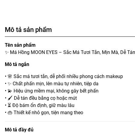
Mô tả sản phẩm
Tên sản phẩm
✨ Má Hồng MOON EYES – Sắc Má Tươi Tắn, Mịn Mà, Dễ Tá
Mô tả ngắn
• 🌸 Sắc má tươi tắn, dễ phối nhiều phong cách makeup
• ✨ Chất phấn mịn, lên màu tự nhiên, tiệp da
• 💫 Hiệu ứng mềm mại, không gây bết phấn
• 🖌️ Dễ tán đều bằng cọ hoặc mút
• ⏳ Độ bám ổn định, giữ màu lâu
• 👜 Thiết kế nhỏ gọn, tiện mang theo
Mô tả đầy đủ