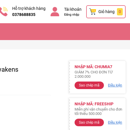
Hỗ trợ khách hàng
Tài khoản
Giỏ hàng
0
0378688835
Đăng nhập
NHẬP MÃ: CHUMIA7
wakens
GIẢM 7% CHO ĐƠN TỪ
2.000.000
Sao chép mã
Điều kiện
NHẬP MÃ: FREESHIP
Miễn phí vận chuyển cho đơn
tối thiểu 500.000
Sao chép mã
Điều kiện