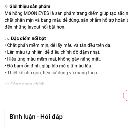
✨
Giới thiệu sản phẩm
Má hồng MOON EYES là sản phẩm trang điểm giúp tạo sắc má 
chất phấn mịn và bảng màu dễ dùng, sản phẩm hỗ trợ hoàn t
đến những layout nổi bật hơn.
🌫️
Đặc điểm nổi bật
• Chất phấn mềm mịn, dễ lấy màu và tán đều trên da.
• Lên màu tự nhiên, dễ điều chỉnh độ đậm nhạt.
• Hiệu ứng màu mềm mại, không gây nặng mặt.
• Độ bám ổn định, giúp lớp má giữ màu lâu.
• Thiết kế nhỏ gọn, tiện sử dụng và mang theo.
🎨
Công dụng chính
• Tạo điểm nhấn cho vùng gò má, giúp gương mặt tươi tắn.
• Hỗ trợ tăng chiều sâu và sự hài hòa cho lớp makeup.
• Phối hợp dễ với nhiều tone trang điểm khác nhau.
• Giúp tổng thể gương mặt trông rạng rỡ hơn.
Bình luận - Hỏi đáp
• Duy trì sắc má ổn định trong nhiều giờ.