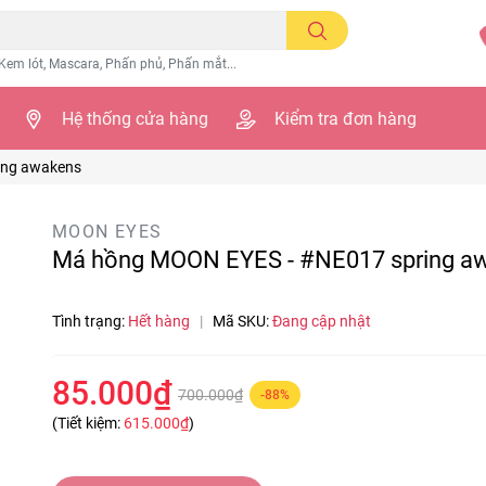
Kem lót, Mascara, Phấn phủ, Phấn mắt...
Hệ thống cửa hàng
Kiểm tra đơn hàng
ing awakens
MOON EYES
Má hồng MOON EYES - #NE017 spring a
Tình trạng:
Hết hàng
|
Mã SKU:
Đang cập nhật
85.000₫
700.000₫
-88%
(Tiết kiệm:
615.000₫
)