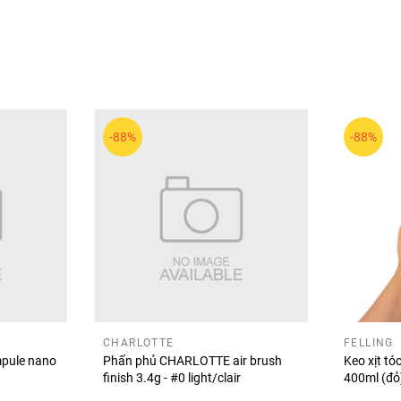
 điểm hướng đến hiệu ứng tự nhiên và dễ sử dụng. Các dòng 
hài hòa.
tắn, mềm mại và tự nhiên, giúp lớp makeup thêm phần hài hòa
-88%
-88%
CHARLOTTE
FELLING
pule nano
Phấn phủ CHARLOTTE air brush
Keo xịt t
finish 3.4g - #0 light/clair
400ml (đ