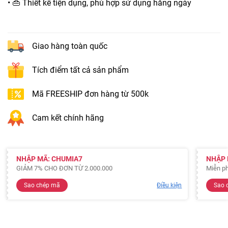
• 👜 Thiết kế tiện dụng, phù hợp sử dụng hằng ngày
Giao hàng toàn quốc
Tích điểm tất cả sản phẩm
Mã FREESHIP đơn hàng từ 500k
Cam kết chính hãng
NHẬP MÃ: CHUMIA7
NHẬP 
GIẢM 7% CHO ĐƠN TỪ 2.000.000
Miễn ph
Sao chép mã
Điều kiện
Sao 