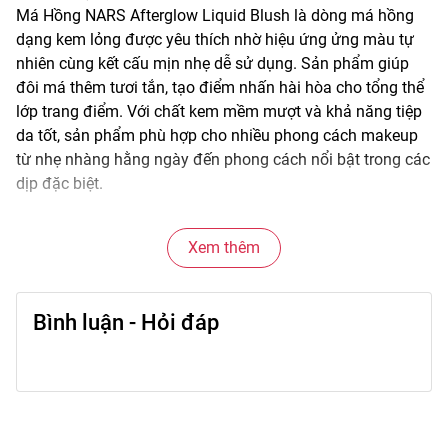
Má Hồng NARS Afterglow Liquid Blush là dòng má hồng
dạng kem lỏng được yêu thích nhờ hiệu ứng ửng màu tự
nhiên cùng kết cấu mịn nhẹ dễ sử dụng. Sản phẩm giúp
đôi má thêm tươi tắn, tạo điểm nhấn hài hòa cho tổng thể
lớp trang điểm. Với chất kem mềm mượt và khả năng tiệp
da tốt, sản phẩm phù hợp cho nhiều phong cách makeup
từ nhẹ nhàng hằng ngày đến phong cách nổi bật trong các
dịp đặc biệt.
🌫️
Đặc điểm nổi bật
• Kết cấu dạng kem lỏng mềm mịn, dễ tán đều trên da
Xem thêm
• Hiệu ứng màu sắc tự nhiên giúp gương mặt tươi tắn hơn
• Dễ điều chỉnh sắc độ từ nhẹ nhàng đến nổi bật
Bình luận - Hỏi đáp
• Tiệp nền tốt, giúp lớp makeup hài hòa hơn
• Thiết kế tiện lợi, dễ sử dụng trong nhiều hoàn cảnh
🎨
Công dụng chính
• Tạo hiệu ứng đôi má ửng hồng tự nhiên
• Giúp gương mặt thêm sức sống và rạng rỡ hơn