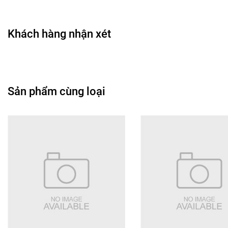
• Hỗ trợ tăng chiều sâu và sự cân đối cho lớp trang điểm
• Mang lại vẻ ngoài trẻ trung và tươi tắn hơn
• Phù hợp với nhiều phong cách makeup khác nhau
Khách hàng nhận xét
🖌️
Hướng dẫn sử dụng
• Chấm một lượng sản phẩm vừa đủ lên vùng má
• Dùng đầu ngón tay, cọ hoặc mút tán đều theo chuyển
động nhẹ nhàng
Sản phẩm cùng loại
• Điều chỉnh lượng sản phẩm theo sắc độ mong muốn
• Có thể sử dụng sau bước nền để lớp makeup tự nhiên
hơn
• Đậy kín nắp sau khi sử dụng để bảo quản sản phẩm tốt
hơn
🎀
Đối tượng phù hợp
• Phù hợp với nhiều loại da khác nhau
• Những ai yêu thích má hồng dạng kem lỏng dễ sử dụng
• Người muốn sở hữu đôi má tươi tắn và tự nhiên
• Phù hợp cho cả người mới bắt đầu và người thường
xuyên trang điểm