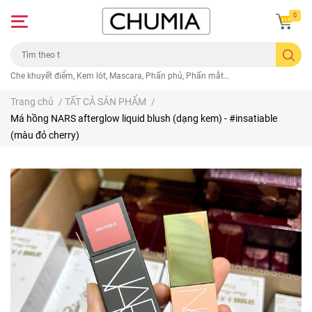
0
Che khuyết điểm, Kem lót, Mascara, Phấn phủ, Phấn mắt...
Trang chủ
/
TẤT CẢ SẢN PHẨM
/
Má hồng NARS afterglow liquid blush (dạng kem) - #insatiable
(màu đỏ cherry)