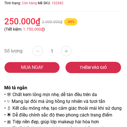
Tình trạng:
Còn hàng
Mã SKU:
102682
250.000₫
2.000.000₫
-88%
(Tiết kiệm:
1.750.000₫
)
Số lượng:
MUA NGAY
THÊM VÀO GIỎ
Mô tả ngắn
• 🌸 Chất kem lỏng mịn nhẹ, dễ tán đều trên da
• ✨ Mang lại đôi má ửng hồng tự nhiên và tươi tắn
• 💧 Kết cấu mỏng nhẹ, tạo cảm giác thoải mái khi sử dụng
• 🌟 Dễ điều chỉnh sắc độ theo phong cách trang điểm
• 🎀 Tiệp nền đẹp, giúp lớp makeup hài hòa hơn