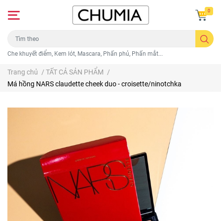
0
Che khuyết điểm, Kem lót, Mascara, Phấn phủ, Phấn mắt...
Trang chủ
/
TẤT CẢ SẢN PHẨM
/
Má hồng NARS claudette cheek duo - croisette/ninotchka