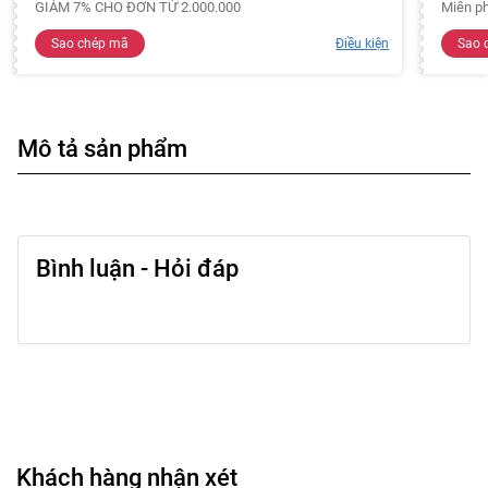
GIẢM 7% CHO ĐƠN TỪ 2.000.000
Miễn ph
Sao chép mã
Điều kiện
Sao 
Mô tả sản phẩm
Bình luận - Hỏi đáp
Khách hàng nhận xét