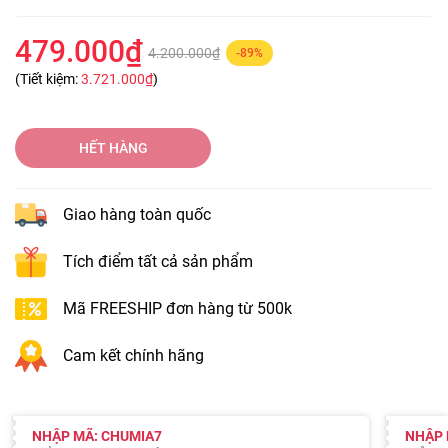
479.000₫
4.200.000₫
-89%
(Tiết kiệm:
3.721.000₫
)
HẾT HÀNG
Giao hàng toàn quốc
Tích điểm tất cả sản phẩm
Mã FREESHIP đơn hàng từ 500k
Cam kết chính hãng
NHẬP MÃ: CHUMIA7
NHẬP 