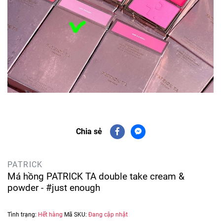
Chia sẻ
PATRICK
Má hồng PATRICK TA double take cream &
powder - #just enough
Tình trạng:
Hết hàng
Mã SKU:
Đang cập nhật