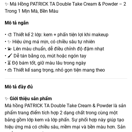
✨ Má Hồng PATRICK TA Double Take Cream & Powder – 2
Trong 1 Mịn Mà, Bền Màu
Mô tả ngắn
• 🎨 Thiết kế 2 lớp: kem + phấn tiện lợi khi makeup
• ✨ Hiệu ứng má mịn, có chiều sâu tự nhiên
• 💫 Lên màu chuẩn, dễ điều chỉnh độ đậm nhạt
• 🖌️ Dễ tán bằng cọ, mút hoặc ngón tay
• ⏳ Độ bám tốt, giữ màu lâu trong ngày
• 👜 Thiết kế sang trọng, nhỏ gọn tiện mang theo
Mô tả đầy đủ
✨
Giới thiệu sản phẩm
Má hồng PATRICK TA Double Take Cream & Powder là sản
phẩm trang điểm tích hợp 2 dạng chất trong cùng một
bảng gồm lớp kem và lớp phấn. Sự phối hợp này giúp tạo
hiệu ứng má có chiều sâu, mềm mại và bền màu hơn. Sản