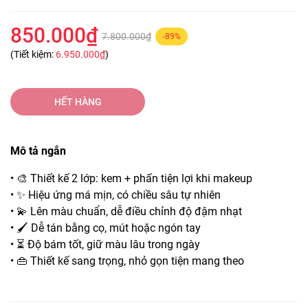
850.000₫
7.800.000₫
-89%
(Tiết kiệm:
6.950.000₫
)
HẾT HÀNG
Mô tả ngắn
• 🎨 Thiết kế 2 lớp: kem + phấn tiện lợi khi makeup
• ✨ Hiệu ứng má mịn, có chiều sâu tự nhiên
• 💫 Lên màu chuẩn, dễ điều chỉnh độ đậm nhạt
• 🖌️ Dễ tán bằng cọ, mút hoặc ngón tay
• ⏳ Độ bám tốt, giữ màu lâu trong ngày
• 👜 Thiết kế sang trọng, nhỏ gọn tiện mang theo