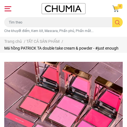
0
Che khuyết điểm, Kem lót, Mascara, Phấn phủ, Phấn mắt...
Trang chủ
/
TẤT CẢ SẢN PHẨM
/
Má hồng PATRICK TA double take cream & powder - #just enough