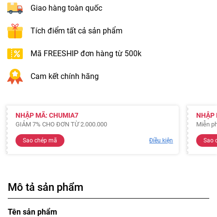
Giao hàng toàn quốc
Tích điểm tất cả sản phẩm
Mã FREESHIP đơn hàng từ 500k
Cam kết chính hãng
NHẬP MÃ: CHUMIA7
NHẬP 
GIẢM 7% CHO ĐƠN TỪ 2.000.000
Miễn ph
Sao chép mã
Điều kiện
Sao 
Mô tả sản phẩm
Tên sản phẩm