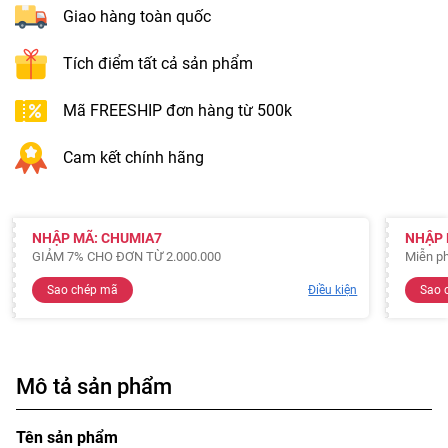
Giao hàng toàn quốc
Tích điểm tất cả sản phẩm
Mã FREESHIP đơn hàng từ 500k
Cam kết chính hãng
NHẬP MÃ: CHUMIA7
NHẬP 
GIẢM 7% CHO ĐƠN TỪ 2.000.000
Miễn ph
Sao chép mã
Điều kiện
Sao 
Mô tả sản phẩm
Tên sản phẩm