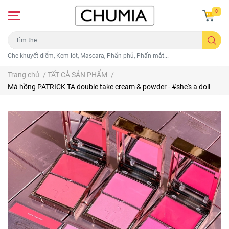
0
Che khuyết điểm, Kem lót, Mascara, Phấn phủ, Phấn mắt...
Trang chủ
/
TẤT CẢ SẢN PHẨM
/
Má hồng PATRICK TA double take cream & powder - #she's a doll