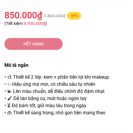
850.000₫
7.800.000₫
-89%
(Tiết kiệm:
6.950.000₫
)
HẾT HÀNG
Mô tả ngắn
• 🎨 Thiết kế 2 lớp: kem + phấn tiện lợi khi makeup
• ✨ Hiệu ứng má mịn, có chiều sâu tự nhiên
• 💫 Lên màu chuẩn, dễ điều chỉnh độ đậm nhạt
• 🖌️ Dễ tán bằng cọ, mút hoặc ngón tay
• ⏳ Độ bám tốt, giữ màu lâu trong ngày
• 👜 Thiết kế sang trọng, nhỏ gọn tiện mang theo