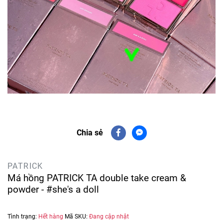
Chia sẻ
PATRICK
Má hồng PATRICK TA double take cream &
powder - #she's a doll
Tình trạng:
Hết hàng
Mã SKU:
Đang cập nhật