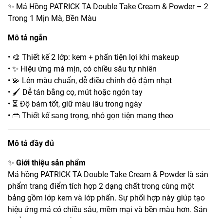
✨ Má Hồng PATRICK TA Double Take Cream & Powder – 2
Trong 1 Mịn Mà, Bền Màu
Mô tả ngắn
• 🎨 Thiết kế 2 lớp: kem + phấn tiện lợi khi makeup
• ✨ Hiệu ứng má mịn, có chiều sâu tự nhiên
• 💫 Lên màu chuẩn, dễ điều chỉnh độ đậm nhạt
• 🖌️ Dễ tán bằng cọ, mút hoặc ngón tay
• ⏳ Độ bám tốt, giữ màu lâu trong ngày
• 👜 Thiết kế sang trọng, nhỏ gọn tiện mang theo
Mô tả đầy đủ
✨
Giới thiệu sản phẩm
Má hồng PATRICK TA Double Take Cream & Powder là sản
phẩm trang điểm tích hợp 2 dạng chất trong cùng một
bảng gồm lớp kem và lớp phấn. Sự phối hợp này giúp tạo
hiệu ứng má có chiều sâu, mềm mại và bền màu hơn. Sản