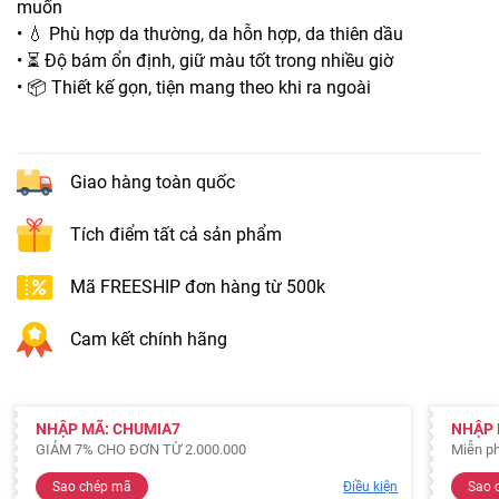
muốn
• 💧 Phù hợp da thường, da hỗn hợp, da thiên dầu
• ⏳ Độ bám ổn định, giữ màu tốt trong nhiều giờ
• 📦 Thiết kế gọn, tiện mang theo khi ra ngoài
Giao hàng toàn quốc
Tích điểm tất cả sản phẩm
Mã FREESHIP đơn hàng từ 500k
Cam kết chính hãng
NHẬP MÃ: CHUMIA7
NHẬP 
GIẢM 7% CHO ĐƠN TỪ 2.000.000
Miễn ph
Sao chép mã
Điều kiện
Sao 