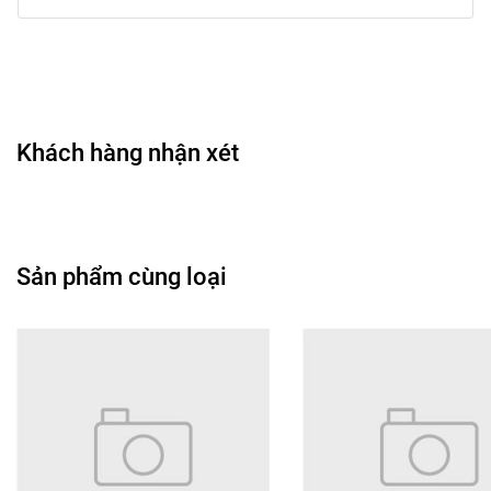
• Thiết kế đơn giản, hiện đại, thuận tiện mang theo khi di
chuyển.
🎨 Công dụng chính
• Tạo điểm nhấn cho gò má, giúp gương mặt tươi tắn hơn.
• Cân bằng lại sắc độ tổng thể khi trang điểm.
Khách hàng nhận xét
• Dễ tùy chỉnh từ phong cách nhẹ nhàng đến nổi bật.
• Hỗ trợ làm gương mặt trông hài hòa hơn dưới ánh sáng.
• Phù hợp sử dụng khi đi học, đi làm, chụp ảnh hoặc dự
tiệc.
Sản phẩm cùng loại
🖌️ Hướng dẫn sử dụng
• Dùng cọ lấy một lượng vừa đủ sản phẩm.
• Tán nhẹ lên vùng gò má theo chuyển động tròn hoặc xéo
lên thái dương.
• Có thể tăng thêm màu bằng cách dặm thêm từng lượt
nhẹ.
• Nên phủ phấn sau lớp nền và trước bước tạo khối hoặc
bắt sáng.