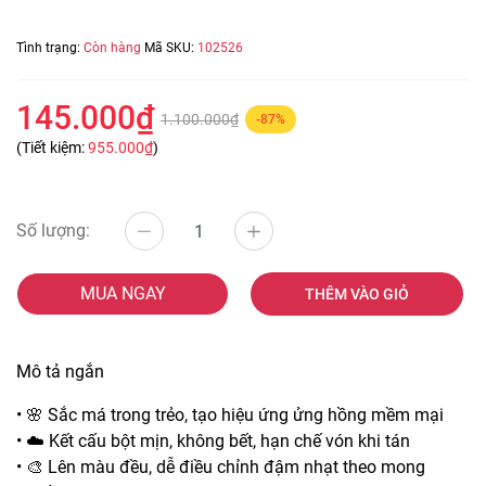
Tình trạng:
Còn hàng
Mã SKU:
102526
145.000₫
1.100.000₫
-87%
(Tiết kiệm:
955.000₫
)
Số lượng:
MUA NGAY
THÊM VÀO GIỎ
Mô tả ngắn
• 🌸 Sắc má trong trẻo, tạo hiệu ứng ửng hồng mềm mại
• ☁️ Kết cấu bột mịn, không bết, hạn chế vón khi tán
• 🎨 Lên màu đều, dễ điều chỉnh đậm nhạt theo mong