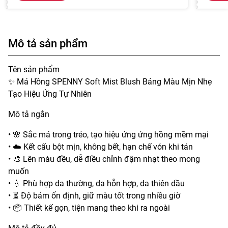
Mô tả sản phẩm
Tên sản phẩm
✨ Má Hồng SPENNY Soft Mist Blush Bảng Màu Mịn Nhẹ
Tạo Hiệu Ứng Tự Nhiên
Mô tả ngắn
• 🌸 Sắc má trong trẻo, tạo hiệu ứng ửng hồng mềm mại
• ☁️ Kết cấu bột mịn, không bết, hạn chế vón khi tán
• 🎨 Lên màu đều, dễ điều chỉnh đậm nhạt theo mong
muốn
• 💧 Phù hợp da thường, da hỗn hợp, da thiên dầu
• ⏳ Độ bám ổn định, giữ màu tốt trong nhiều giờ
• 📦 Thiết kế gọn, tiện mang theo khi ra ngoài