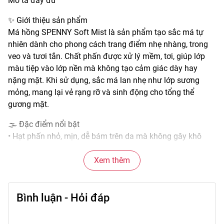
Mô tả đầy đủ
✨ Giới thiệu sản phẩm
Má hồng SPENNY Soft Mist là sản phẩm tạo sắc má tự
nhiên dành cho phong cách trang điểm nhẹ nhàng, trong
veo và tươi tắn. Chất phấn được xử lý mềm, tơi, giúp lớp
màu tiệp vào lớp nền mà không tạo cảm giác dày hay
nặng mặt. Khi sử dụng, sắc má lan nhẹ như lớp sương
mỏng, mang lại vẻ rạng rỡ và sinh động cho tổng thể
gương mặt.
🌫️ Đặc điểm nổi bật
• Hạt phấn nhỏ, mịn, dễ bám trên da mà không gây khô
căng.
• Khi lên da tạo hiệu ứng mờ nhẹ, giúp bề mặt má trông
Xem thêm
mịn hơn.
• Màu sắc dễ ứng dụng, phù hợp nhiều phong cách trang
Bình luận - Hỏi đáp
điểm.
• Khả năng kiểm soát lượng màu tốt, hạn chế tình trạng
quá đậm tay.