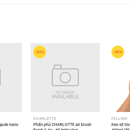
 và tự nhiên.
 hoàn hảo cho hàng mi tơi, cong và sắc nét mỗi ngày!
-88%
-88%
CHARLOTTE
FELLING
pule nano
Phấn phủ CHARLOTTE air brush
Keo xịt t