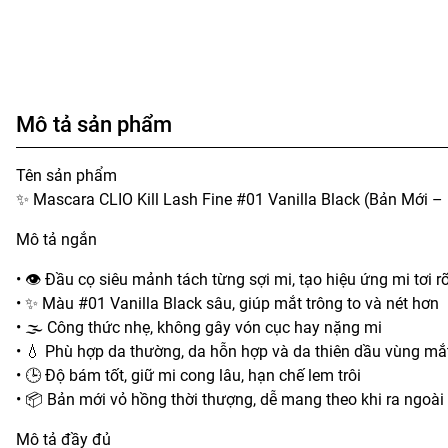
Mô tả sản phẩm
Tên sản phẩm
✨ Mascara CLIO Kill Lash Fine #01 Vanilla Black (Bản Mới –
Mô tả ngắn
• 👁️ Đầu cọ siêu mảnh tách từng sợi mi, tạo hiệu ứng mi tơi r
• ✨ Màu #01 Vanilla Black sâu, giúp mắt trông to và nét hơn
• 🌫️ Công thức nhẹ, không gây vón cục hay nặng mi
• 💧 Phù hợp da thường, da hỗn hợp và da thiên dầu vùng mắ
• 🕒 Độ bám tốt, giữ mi cong lâu, hạn chế lem trôi
• 📦 Bản mới vỏ hồng thời thượng, dễ mang theo khi ra ngoài
Mô tả đầy đủ