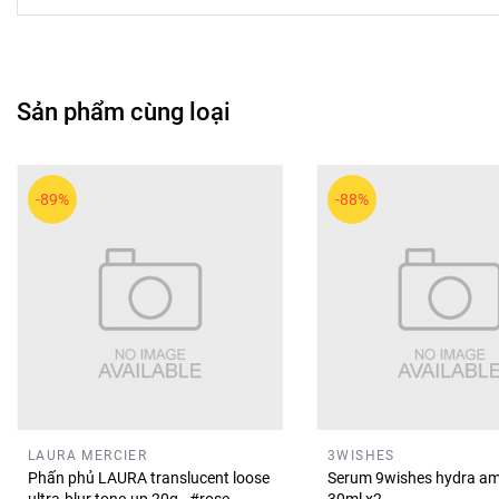
triển để tạo hàng mi tơi đều, sắc nét mà vẫn giữ cảm giác nhẹ
💖 Mascara CLIO Kill Lash Fine #01 Vanilla Black – lựa chọn
Sản phẩm cùng loại
-89%
-88%
LAURA MERCIER
3WISHES
Phấn phủ LAURA translucent loose
Serum 9wishes hydra am