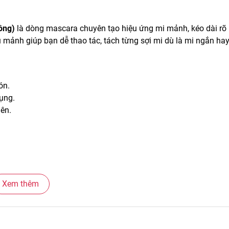
ồng)
là dòng mascara chuyên tạo hiệu ứng mi mảnh, kéo dài rõ 
u mảnh giúp bạn dễ thao tác, tách từng sợi mi dù là mi ngắn ha
ón.
ụng.
iên.
Xem thêm