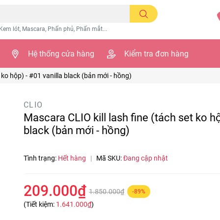
Kem lót, Mascara, Phấn phủ, Phấn mắt...
Hệ thống cửa hàng
Kiểm tra đơn hàng
 ko hộp) - #01 vanilla black (bản mới - hồng)
CLIO
Mascara CLIO kill lash fine (tách set ko hộ
black (bản mới - hồng)
Tình trạng:
Hết hàng
|
Mã SKU:
Đang cập nhật
209.000₫
1.850.000₫
-89%
(Tiết kiệm:
1.641.000₫
)