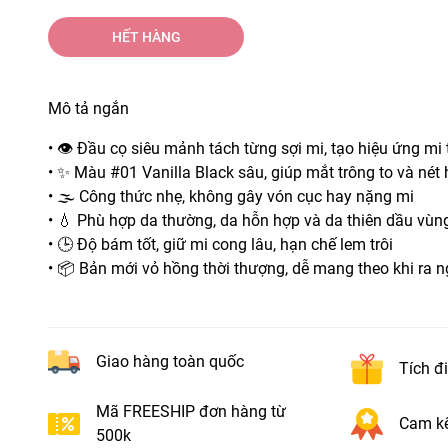
HẾT HÀNG
Mô tả ngắn
• 👁️ Đầu cọ siêu mảnh tách từng sợi mi, tạo hiệu ứng mi t
• ✨ Màu #01 Vanilla Black sâu, giúp mắt trông to và nét
• 🌫️ Công thức nhẹ, không gây vón cục hay nặng mi
• 💧 Phù hợp da thường, da hỗn hợp và da thiên dầu vùn
• 🕒 Độ bám tốt, giữ mi cong lâu, hạn chế lem trôi
• 📦 Bản mới vỏ hồng thời thượng, dễ mang theo khi ra n
Giao hàng toàn quốc
Tích đ
Mã FREESHIP đơn hàng từ
Cam kế
500k