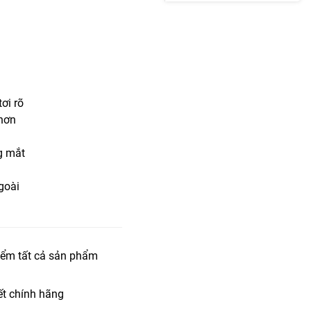
ơi rõ
 hơn
g mắt
goài
iểm tất cả sản phẩm
t chính hãng