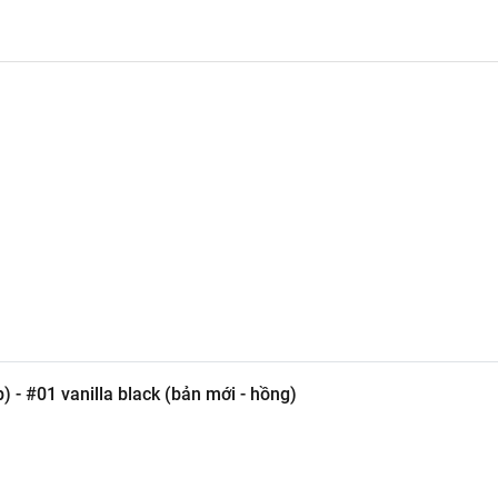
ên.
.
ơn.
p) - #01 vanilla black (bản mới - hồng)
được nhiều chuyên gia makeup tin dùng. Dòng
Kill Lash Fine
đượ