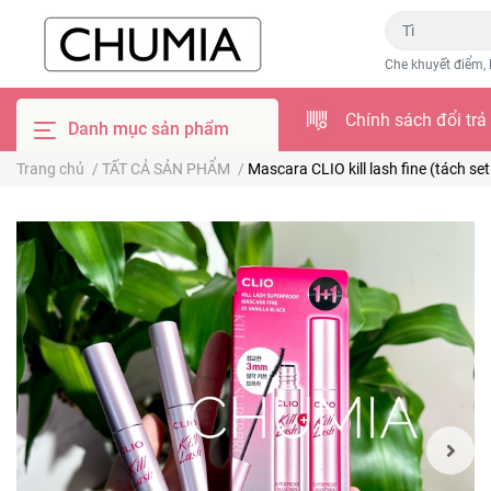
Che khuyết điểm, 
Chính sách đổi trả
Danh mục sản phẩm
Trang chủ
/
TẤT CẢ SẢN PHẨM
/
Mascara CLIO kill lash fine (tách set