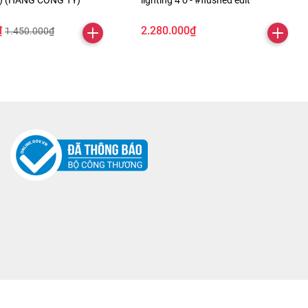
ỏ) (HÀNG CÔNG TY)
lighting 4 ô - #flushed edit
₫
2.280.000₫
1.450.000₫