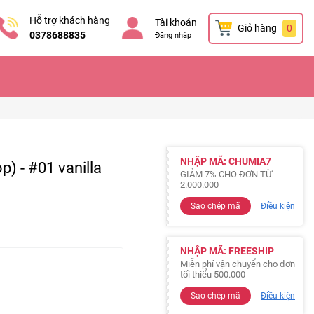
Hỗ trợ khách hàng
Tài khoản
Giỏ hàng
0
0378688835
Đăng nhập
NHẬP MÃ: CHUMIA7
p) - #01 vanilla
GIẢM 7% CHO ĐƠN TỪ
2.000.000
Sao chép mã
Điều kiện
NHẬP MÃ: FREESHIP
Miễn phí vận chuyển cho đơn
tối thiểu 500.000
Sao chép mã
Điều kiện