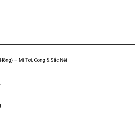
 Hồng) – Mi Tơi, Cong & Sắc Nét
õ
t