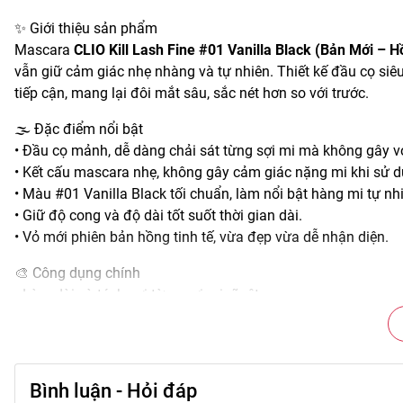
✨ Giới thiệu sản phẩm
Mascara
CLIO Kill Lash Fine #01 Vanilla Black (Bản Mới – H
vẫn giữ cảm giác nhẹ nhàng và tự nhiên. Thiết kế đầu cọ siê
tiếp cận, mang lại đôi mắt sâu, sắc nét hơn so với trước.
🌫️ Đặc điểm nổi bật
• Đầu cọ mảnh, dễ dàng chải sát từng sợi mi mà không gây v
• Kết cấu mascara nhẹ, không gây cảm giác nặng mi khi sử d
• Màu #01 Vanilla Black tối chuẩn, làm nổi bật hàng mi tự nh
• Giữ độ cong và độ dài tốt suốt thời gian dài.
• Vỏ mới phiên bản hồng tinh tế, vừa đẹp vừa dễ nhận diện.
🎨 Công dụng chính
• Làm dài và tách sợi từng sợi mi rõ rệt.
• Tăng độ cong, giúp đôi mắt trông mở rộng và tươi tắn hơn.
• Hạn chế lem trôi trong suốt ngày dài hoạt động.
• Giúp tổng thể gương mặt trông sắc nét, cuốn hút hơn.
• Phù hợp trang điểm nhẹ nhàng hoặc makeup đậm khi cần.
Bình luận - Hỏi đáp