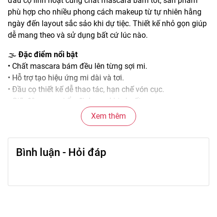
đầu cọ linh hoạt cùng chất mascara bám tốt, sản phẩm
phù hợp cho nhiều phong cách makeup từ tự nhiên hằng
ngày đến layout sắc sảo khi dự tiệc. Thiết kế nhỏ gọn giúp
dễ mang theo và sử dụng bất cứ lúc nào.
🌫️
Đặc điểm nổi bật
• Chất mascara bám đều lên từng sợi mi.
• Hỗ trợ tạo hiệu ứng mi dài và tơi.
• Đầu cọ thiết kế dễ thao tác, hạn chế vón cục.
• Giữ độ cong mi ổn định sau khi chuốt.
• Phù hợp sử dụng trong nhiều điều kiện sinh hoạt.
Xem thêm
🎨
Công dụng chính
• Làm dài và định hình sợi mi rõ nét hơn.
Bình luận - Hỏi đáp
• Tăng hiệu ứng mi dày và tơi tự nhiên.
• Giúp ánh nhìn trông sâu và thu hút hơn.
• Hoàn thiện bước trang điểm mắt.
• Phối hợp linh hoạt với các phong cách makeup khác
nhau.