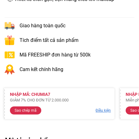
Giao hàng toàn quốc
Tích điểm tất cả sản phẩm
Mã FREESHIP đơn hàng từ 500k
Cam kết chính hãng
NHẬP MÃ: CHUMIA7
NHẬP 
GIẢM 7% CHO ĐƠN TỪ 2.000.000
Miễn ph
Sao chép mã
Điều kiện
Sao 