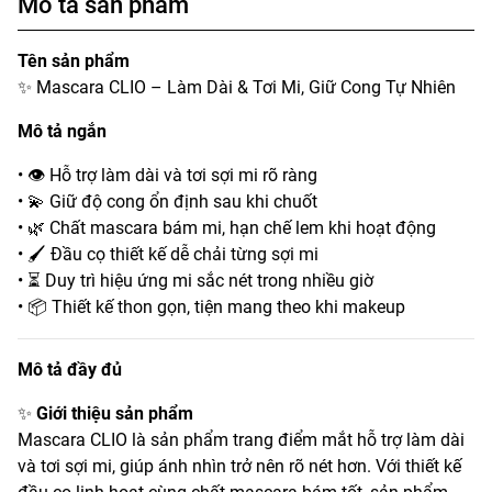
Mô tả sản phẩm
Tên sản phẩm
✨ Mascara CLIO – Làm Dài & Tơi Mi, Giữ Cong Tự Nhiên
Mô tả ngắn
• 👁️ Hỗ trợ làm dài và tơi sợi mi rõ ràng
• 💫 Giữ độ cong ổn định sau khi chuốt
• 🌿 Chất mascara bám mi, hạn chế lem khi hoạt động
• 🖌️ Đầu cọ thiết kế dễ chải từng sợi mi
• ⏳ Duy trì hiệu ứng mi sắc nét trong nhiều giờ
• 📦 Thiết kế thon gọn, tiện mang theo khi makeup
Mô tả đầy đủ
✨
Giới thiệu sản phẩm
Mascara CLIO là sản phẩm trang điểm mắt hỗ trợ làm dài
và tơi sợi mi, giúp ánh nhìn trở nên rõ nét hơn. Với thiết kế