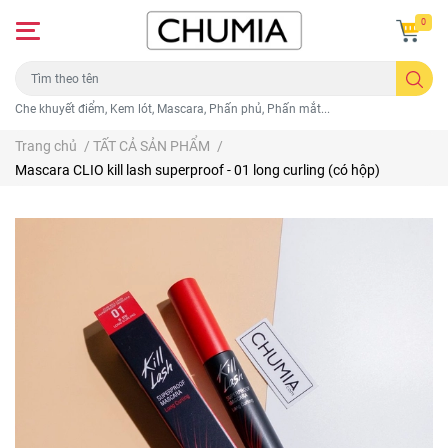
0
Che khuyết điểm, Kem lót, Mascara, Phấn phủ, Phấn mắt...
Trang chủ
/
TẤT CẢ SẢN PHẨM
/
Mascara CLIO kill lash superproof - 01 long curling (có hộp)