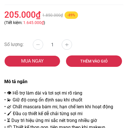
205.000₫
1.850.000₫
-89%
(Tiết kiệm:
1.645.000₫
)
Số lượng:
MUA NGAY
THÊM VÀO GIỎ
Mô tả ngắn
• 👁️ Hỗ trợ làm dài và tơi sợi mi rõ ràng
• 💫 Giữ độ cong ổn định sau khi chuốt
• 🌿 Chất mascara bám mi, hạn chế lem khi hoạt động
• 🖌️ Đầu cọ thiết kế dễ chải từng sợi mi
• ⏳ Duy trì hiệu ứng mi sắc nét trong nhiều giờ
• 📦 Thiết kế thon gọn, tiện mang theo khi makeup