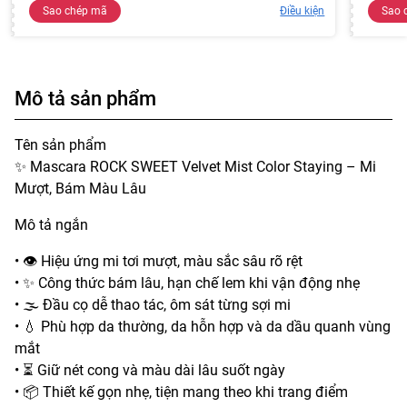
Sao chép mã
Điều kiện
Sao 
Mô tả sản phẩm
Tên sản phẩm
✨ Mascara ROCK SWEET Velvet Mist Color Staying – Mi
Mượt, Bám Màu Lâu
Mô tả ngắn
• 👁️ Hiệu ứng mi tơi mượt, màu sắc sâu rõ rệt
• ✨ Công thức bám lâu, hạn chế lem khi vận động nhẹ
• 🌫️ Đầu cọ dễ thao tác, ôm sát từng sợi mi
• 💧 Phù hợp da thường, da hỗn hợp và da dầu quanh vùng
mắt
• ⏳ Giữ nét cong và màu dài lâu suốt ngày
• 📦 Thiết kế gọn nhẹ, tiện mang theo khi trang điểm