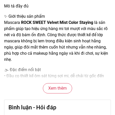
Mô tả đầy đủ
✨ Giới thiệu sản phẩm
Mascara
ROCK SWEET Velvet Mist Color Staying
là sản
phẩm giúp tạo hiệu ứng hàng mi tơi mượt với màu sắc rõ
nét và độ bám ổn định. Công thức được thiết kế để lớp
mascara không bị lem trong điều kiện sinh hoạt hằng
ngày, giúp đôi mắt thêm cuốn hút nhưng vẫn nhẹ nhàng,
phù hợp cho cả makeup hằng ngày và khi đi chơi, sự kiện
nhẹ.
🌫️ Đặc điểm nổi bật
• Đầu cọ thiết kế ôm sát từng sợi mi, dễ chải từ gốc đến
ngọn.
• Kết cấu mascara mượt, lan đều, không gây vón cục hay
Xem thêm
nặng mi.
• Màu sắc sâu, giữ màu ổn định cả ngày.
Bình luận - Hỏi đáp
• Hạn chế lem khi tiếp xúc với ánh sáng mặt trời hoặc mồ
hôi nhẹ.