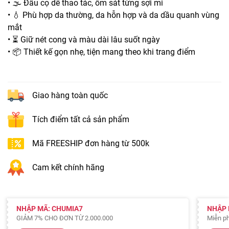
• 🌫️ Đầu cọ dễ thao tác, ôm sát từng sợi mi
• 💧 Phù hợp da thường, da hỗn hợp và da dầu quanh vùng
mắt
• ⏳ Giữ nét cong và màu dài lâu suốt ngày
• 📦 Thiết kế gọn nhẹ, tiện mang theo khi trang điểm
Giao hàng toàn quốc
Tích điểm tất cả sản phẩm
Mã FREESHIP đơn hàng từ 500k
Cam kết chính hãng
NHẬP MÃ: CHUMIA7
NHẬP 
GIẢM 7% CHO ĐƠN TỪ 2.000.000
Miễn ph