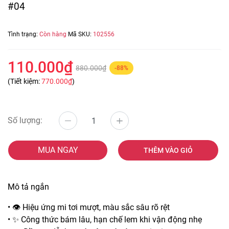
#04
Tình trạng:
Còn hàng
Mã SKU:
102556
110.000₫
880.000₫
-88%
(Tiết kiệm:
770.000₫
)
Số lượng:
MUA NGAY
THÊM VÀO GIỎ
Mô tả ngắn
• 👁️ Hiệu ứng mi tơi mượt, màu sắc sâu rõ rệt
• ✨ Công thức bám lâu, hạn chế lem khi vận động nhẹ