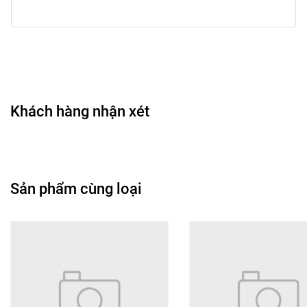
• Thiết kế nhỏ gọn, dễ mang theo mỗi ngày.
🎨 Công dụng chính
• Tạo hiệu ứng mi tơi mượt và dài hơn.
• Giúp đôi mắt có chiều sâu và sống động hơn.
• Giữ lớp mascara bám chắc trên mi suốt nhiều giờ.
• Phù hợp phối với nhiều phong cách makeup khác nhau.
Khách hàng nhận xét
• Hỗ trợ tạo vẻ mắt mở rộng, rõ nét.
🖌️ Hướng dẫn sử dụng
• Mở nắp và đặt đầu cọ sát chân mi.
• Di chuyển theo hướng lên trên để chải đều từng sợi mi.
Sản phẩm cùng loại
• Lặp lại 1–2 lần nếu muốn tăng độ dài, cong hay đậm
hơn.
• Sau khi dùng, vặn nắp cẩn thận để bảo quản mascara
tốt.
• Dùng tẩy trang chuyên dụng vùng mắt để làm sạch dễ
dàng.
🎀 Đối tượng phù hợp