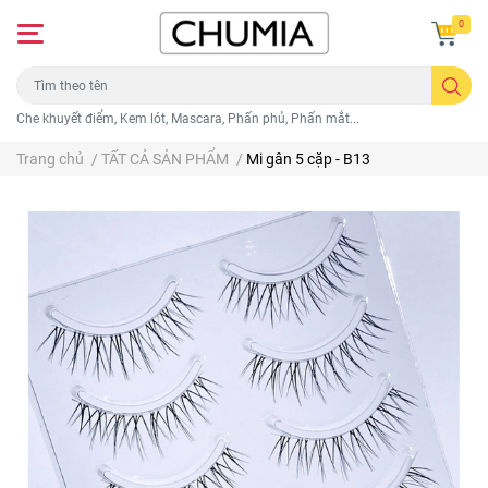
0
Che khuyết điểm, Kem lót, Mascara, Phấn phủ, Phấn mắt...
Trang chủ
/
TẤT CẢ SẢN PHẨM
/
Mi gân 5 cặp - B13