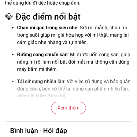
thể dùng khi đi tiệc hoặc chụp ảnh.
💎 Đặc điểm nổi bật
Chân mi gân trong siêu nhẹ
: Sợi mi mảnh, chân mi
trong suốt giúp mi giả hòa hợp với mi thật, mang lại
cảm giác nhẹ nhàng và tự nhiên.
Đường cong chuẩn sẵn
: Mi được uốn cong sẵn, giúp
nâng mí rõ, làm nổi bật đôi mắt mà không cần dùng
máy bấm mi thêm.
Tái sử dụng nhiều lần
: Với việc sử dụng và bảo quản
đúng cách, bạn có thể tái dùng sản phẩm nhiều lần,
giúp tiết kiệm đáng kể.
Xem thêm
Dễ gắn và linh hoạt
: Thiết kế thuận tiện để bạn có thể
tỉa theo viền mí cho vừa vặn, gắn nhanh chóng mà
không cần nhiều thời gian chuẩn bị.
Bình luận - Hỏi đáp
Tlook tự nhiên, sang trọng
: Với mã B13 và kiểu gân