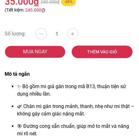
35.000₫
280.000₫
-88%
(Tiết kiệm:
245.000₫
)
Số lượng:
MUA NGAY
THÊM VÀO GIỎ
Mô tả ngắn
✨ Bộ gồm mi giả gân trong mã B13, thuận tiện sử
dụng nhiều lần.
🌿 Chân mi gân trong mảnh, thanh, nhẹ như mi thật –
không gây cảm giác nặng mắt.
🎯 Đường cong sẵn chuẩn, giúp mở to mắt và nâng
mí rõ nét.