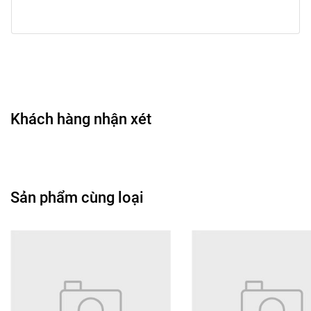
trong thanh lịch, bạn sẽ có vẻ ngoài vừa nhẹ nhàng
hàng ngày vừa đủ nổi bật khi cần.
🌼 Công dụng chính
Tạo đường viền mi dày hơn và rõ nét hơn, nâng ánh
nhìn và giúp đôi mắt trông to hơn.
Khách hàng nhận xét
Hỗ trợ cho lớp trang điểm trở nên hoàn thiện hơn,
đặc biệt khi kết hợp với các phong cách nhẹ nhàng
hoặc makeup gói gọn.
Giúp khắc phục việc mi thật thưa hoặc ngắn, mang
Sản phẩm cùng loại
lại vẻ dài mi, cong và đều.
Là phụ kiện làm đẹp linh hoạt — sử dụng vào hàng
ngày hoặc khi đi sự kiện, chụp hình.
Có thể kết hợp với mascara và kẹp mi để tăng mức
độ nổi bật nếu muốn.