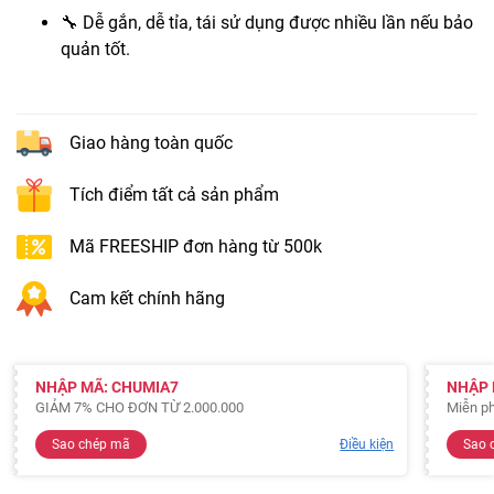
🔧 Dễ gắn, dễ tỉa, tái sử dụng được nhiều lần nếu bảo
quản tốt.
Giao hàng toàn quốc
Tích điểm tất cả sản phẩm
Mã FREESHIP đơn hàng từ 500k
Cam kết chính hãng
NHẬP MÃ: CHUMIA7
NHẬP 
GIẢM 7% CHO ĐƠN TỪ 2.000.000
Miễn ph
Sao chép mã
Điều kiện
Sao 