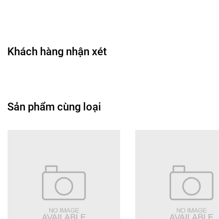
🌼 Công dụng chính
Tạo đường viền mi dày hơn và rõ nét hơn, nâng ánh
nhìn và giúp đôi mắt trông to hơn.
Khách hàng nhận xét
Hỗ trợ cho lớp trang điểm trở nên hoàn thiện hơn,
đặc biệt khi kết hợp với các phong cách nhẹ nhàng
hoặc makeup gói gọn.
Giúp khắc phục việc mi thật thưa hoặc ngắn, mang
Sản phẩm cùng loại
lại vẻ dài mi, cong và đều.
Là phụ kiện làm đẹp linh hoạt — sử dụng vào hàng
ngày hoặc khi đi sự kiện, chụp hình.
Có thể kết hợp với mascara và kẹp mi để tăng mức
độ nổi bật nếu muốn.
💗 Hướng dẫn sử dụng
Lấy một cặp mi giả từ bộ và nhẹ nhàng gỡ khỏi khay