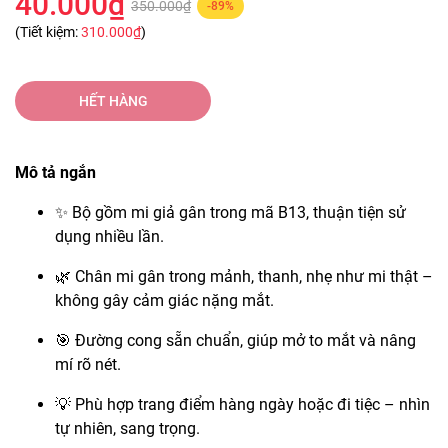
40.000₫
350.000₫
-89%
(Tiết kiệm:
310.000₫
)
HẾT HÀNG
Mô tả ngắn
✨ Bộ gồm mi giả gân trong mã B13, thuận tiện sử
dụng nhiều lần.
🌿 Chân mi gân trong mảnh, thanh, nhẹ như mi thật –
không gây cảm giác nặng mắt.
🎯 Đường cong sẵn chuẩn, giúp mở to mắt và nâng
mí rõ nét.
💡 Phù hợp trang điểm hàng ngày hoặc đi tiệc – nhìn
tự nhiên, sang trọng.