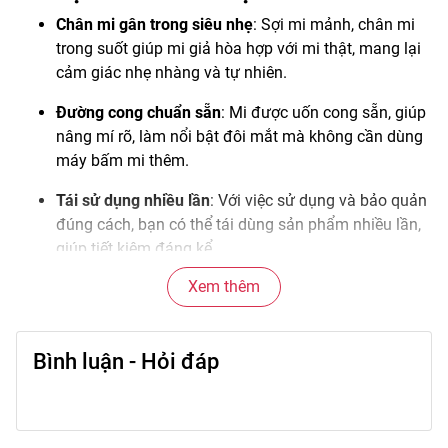
Chân mi gân trong siêu nhẹ
: Sợi mi mảnh, chân mi
trong suốt giúp mi giả hòa hợp với mi thật, mang lại
cảm giác nhẹ nhàng và tự nhiên.
Đường cong chuẩn sẵn
: Mi được uốn cong sẵn, giúp
nâng mí rõ, làm nổi bật đôi mắt mà không cần dùng
máy bấm mi thêm.
Tái sử dụng nhiều lần
: Với việc sử dụng và bảo quản
đúng cách, bạn có thể tái dùng sản phẩm nhiều lần,
giúp tiết kiệm đáng kể.
Xem thêm
Dễ gắn và linh hoạt
: Thiết kế thuận tiện để bạn có thể
tỉa theo viền mí cho vừa vặn, gắn nhanh chóng mà
không cần nhiều thời gian chuẩn bị.
Bình luận - Hỏi đáp
Tlook tự nhiên, sang trọng
: Với mã B13 và kiểu gân
trong thanh lịch, bạn sẽ có vẻ ngoài vừa nhẹ nhàng
hàng ngày vừa đủ nổi bật khi cần.