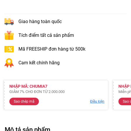
Giao hàng toàn quốc
Tích điểm tất cả sản phẩm
Mã FREESHIP đơn hàng từ 500k
Cam kết chính hãng
NHẬP MÃ: CHUMIA7
NHẬP 
GIẢM 7% CHO ĐƠN TỪ 2.000.000
Miễn ph
Sao chép mã
Điều kiện
Sao 
Mô tả sản phẩm