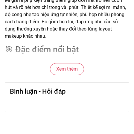
Mi giả là phụ kiện trang điểm giúp đôi mắt trở nên cuốn
hút và rõ nét hơn chỉ trong vài phút. Thiết kế sợi mi mảnh,
độ cong nhẹ tạo hiệu ứng tự nhiên, phù hợp nhiều phong
cách trang điểm. Bộ gồm tiện lợi, đáp ứng nhu cầu sử
dụng thường xuyên hoặc thay đổi theo từng layout
makeup khác nhau.
🎯 Đặc điểm nổi bật
Sợi mi được thiết kế mềm mại, trọng lượng nhẹ, không gây
nặng mí khi sử dụng trong thời gian dài. Phần chân mi
Xem thêm
mảnh giúp ôm sát đường viền mắt, hạn chế lộ viền khi
gắn. Độ cong vừa phải giúp mở rộng ánh nhìn và tạo chiều
sâu cho đôi mắt. Kiểu dáng dễ phối hợp nhiều phong cách
Bình luận - Hỏi đáp
từ nhẹ nhàng đến sắc sảo.
💖 Công dụng chính
Giúp hàng mi trông dày và dài hơn, tăng điểm nhấn cho
tổng thể lớp trang điểm. Hỗ trợ định hình ánh nhìn rõ nét,