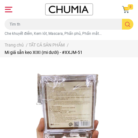
0
Che khuyết điểm, Kem lót, Mascara, Phấn phủ, Phấn mắt...
Trang chủ
/
TẤT CẢ SẢN PHẨM
/
Mi giả sẵn keo XIXI (mi dưới) - #XXJM-51