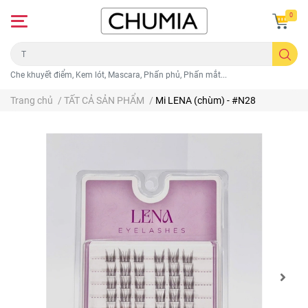
0
Che khuyết điểm, Kem lót, Mascara, Phấn phủ, Phấn mắt...
Trang chủ
/
TẤT CẢ SẢN PHẨM
/
Mi LENA (chùm) - #N28