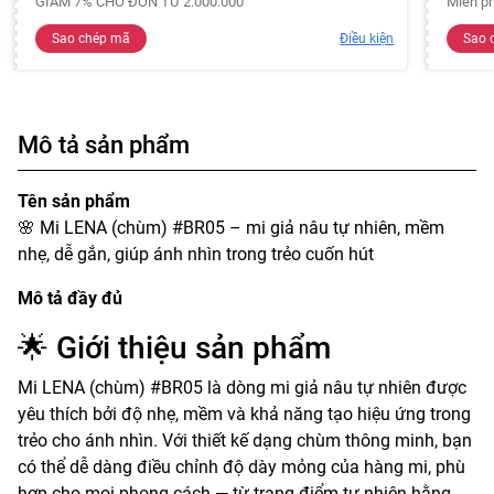
GIẢM 7% CHO ĐƠN TỪ 2.000.000
Miễn ph
Sao chép mã
Điều kiện
Sao 
Mô tả sản phẩm
Tên sản phẩm
🌸 Mi LENA (chùm) #BR05 – mi giả nâu tự nhiên, mềm
nhẹ, dễ gắn, giúp ánh nhìn trong trẻo cuốn hút
Mô tả đầy đủ
🌟 Giới thiệu sản phẩm
Mi LENA (chùm) #BR05 là dòng mi giả nâu tự nhiên được
yêu thích bởi độ nhẹ, mềm và khả năng tạo hiệu ứng trong
trẻo cho ánh nhìn. Với thiết kế dạng chùm thông minh, bạn
có thể dễ dàng điều chỉnh độ dày mỏng của hàng mi, phù
hợp cho mọi phong cách — từ trang điểm tự nhiên hằng