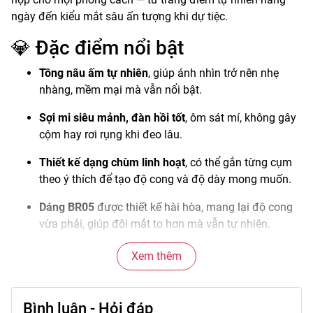
ngày đến kiểu mắt sâu ấn tượng khi dự tiệc.
💎 Đặc điểm nổi bật
Tông nâu ấm tự nhiên
, giúp ánh nhìn trở nên nhẹ
nhàng, mềm mại mà vẫn nổi bật.
Sợi mi siêu mảnh, đàn hồi tốt
, ôm sát mí, không gây
cộm hay rơi rụng khi đeo lâu.
Thiết kế dạng chùm linh hoạt
, có thể gắn từng cụm
theo ý thích để tạo độ cong và độ dày mong muốn.
Dáng BR05
được thiết kế hài hòa, mang lại độ cong
vừa phải, giúp đôi mắt to hơn mà vẫn tự nhiên.
Dễ sử dụng và tháo rời
, thích hợp cho cả người mới
Xem thêm
học trang điểm lẫn chuyên viên makeup.
🌼 Công dụng / Ưu điểm
Bình luận - Hỏi đáp