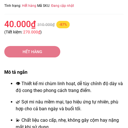
Tình trạng:
Hết hàng
Mã SKU:
Đang cập nhật
40.000₫
310.000₫
-87%
(Tiết kiệm:
270.000₫
)
HẾT HÀNG
Mô tả ngắn
👁️ Thiết kế mi chùm linh hoạt, dễ tùy chỉnh độ dày và
độ cong theo phong cách trang điểm.
🌿 Sợi mi nâu mềm mại, tạo hiệu ứng tự nhiên, phù
hợp cho cả ban ngày và buổi tối.
💫 Chất liệu cao cấp, nhẹ, không gây cộm hay nặng
mắt khi sử dụng.