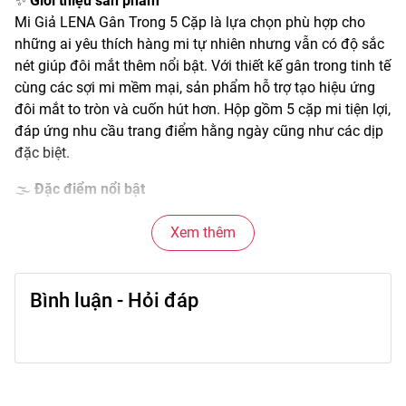
✨
Giới thiệu sản phẩm
Mi Giả LENA Gân Trong 5 Cặp là lựa chọn phù hợp cho
những ai yêu thích hàng mi tự nhiên nhưng vẫn có độ sắc
nét giúp đôi mắt thêm nổi bật. Với thiết kế gân trong tinh tế
cùng các sợi mi mềm mại, sản phẩm hỗ trợ tạo hiệu ứng
đôi mắt to tròn và cuốn hút hơn. Hộp gồm 5 cặp mi tiện lợi,
đáp ứng nhu cầu trang điểm hằng ngày cũng như các dịp
đặc biệt.
🌫️
Đặc điểm nổi bật
• Thiết kế gân trong giúp hàng mi trông tự nhiên hơn
• Sợi mi mềm mại, nhẹ mắt khi sử dụng
Xem thêm
• Độ cong hài hòa giúp đôi mắt thêm nổi bật
• Dễ cắt chỉnh theo dáng mắt và nhu cầu sử dụng
Bình luận - Hỏi đáp
• Hộp 5 cặp tiện lợi, có thể sử dụng nhiều lần nếu bảo quản
đúng cách
🎨
Công dụng chính
• Giúp đôi mắt trông to và có chiều sâu hơn
• Tạo điểm nhấn cho tổng thể lớp trang điểm