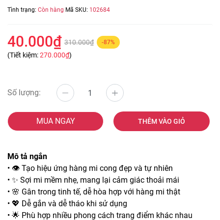
Tình trạng:
Còn hàng
Mã SKU:
102684
40.000₫
310.000₫
-87%
(Tiết kiệm:
270.000₫
)
Số lượng:
MUA NGAY
THÊM VÀO GIỎ
Mô tả ngắn
• 👁️ Tạo hiệu ứng hàng mi cong đẹp và tự nhiên
• ✨ Sợi mi mềm nhẹ, mang lại cảm giác thoải mái
• 🌸 Gân trong tinh tế, dễ hòa hợp với hàng mi thật
• 💖 Dễ gắn và dễ tháo khi sử dụng
• 🌟 Phù hợp nhiều phong cách trang điểm khác nhau