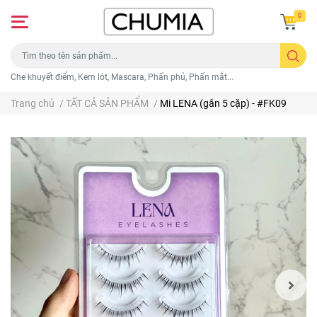
0
Che khuyết điểm, Kem lót, Mascara, Phấn phủ, Phấn mắt...
Trang chủ
/
TẤT CẢ SẢN PHẨM
/
Mi LENA (gân 5 cặp) - #FK09