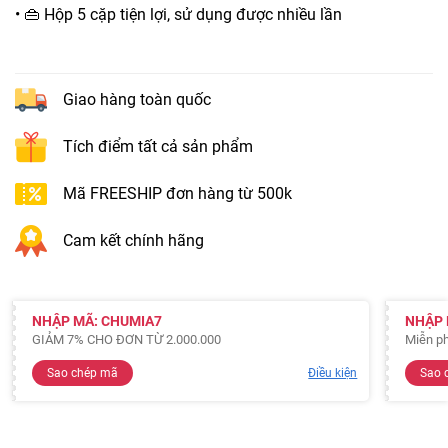
• 👜 Hộp 5 cặp tiện lợi, sử dụng được nhiều lần
Giao hàng toàn quốc
Tích điểm tất cả sản phẩm
Mã FREESHIP đơn hàng từ 500k
Cam kết chính hãng
NHẬP MÃ: CHUMIA7
NHẬP 
GIẢM 7% CHO ĐƠN TỪ 2.000.000
Miễn ph
Sao chép mã
Điều kiện
Sao 