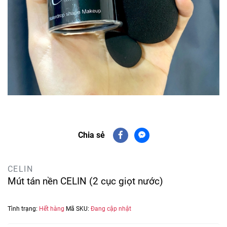
Chia sẻ
CELIN
Mút tán nền CELIN (2 cục giọt nước)
Tình trạng:
Hết hàng
Mã SKU:
Đang cập nhật