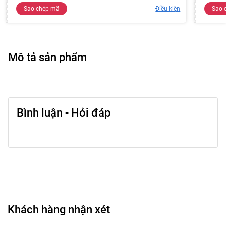
Sao chép mã
Điều kiện
Sao 
Mô tả sản phẩm
Bình luận - Hỏi đáp
Khách hàng nhận xét