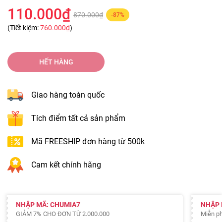
110.000₫
870.000₫
-87%
(Tiết kiệm:
760.000₫
)
HẾT HÀNG
Giao hàng toàn quốc
Tích điểm tất cả sản phẩm
Mã FREESHIP đơn hàng từ 500k
Cam kết chính hãng
NHẬP MÃ: CHUMIA7
NHẬP 
GIẢM 7% CHO ĐƠN TỪ 2.000.000
Miễn ph