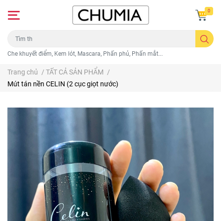
0
Che khuyết điểm, Kem lót, Mascara, Phấn phủ, Phấn mắt...
Trang chủ
/
TẤT CẢ SẢN PHẨM
/
Mút tán nền CELIN (2 cục giọt nước)