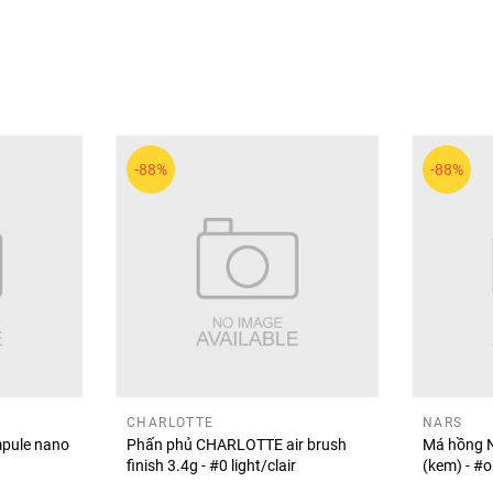
-88%
-88%
 hỗ trợ gắn mi giả và chỉnh mi một cách chính xác, giúp việc t
ắn mi giả nhanh, chính xác và gọn gàng hơn khi trang điểm. ✨👁️
CHARLOTTE
NARS
pule nano
Phấn phủ CHARLOTTE air brush
Má hồng N
finish 3.4g - #0 light/clair
(kem) - #