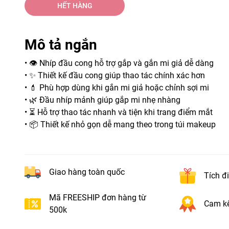
HẾT HÀNG
Mô tả ngắn
• 👁️ Nhíp đầu cong hỗ trợ gắp và gắn mi giả dễ dàng
• ✨ Thiết kế đầu cong giúp thao tác chính xác hơn
• 💄 Phù hợp dùng khi gắn mi giả hoặc chỉnh sợi mi
• 🌿 Đầu nhíp mảnh giúp gắp mi nhẹ nhàng
• ⏳ Hỗ trợ thao tác nhanh và tiện khi trang điểm mắt
• 📦 Thiết kế nhỏ gọn dễ mang theo trong túi makeup
Giao hàng toàn quốc
Tích đ
Mã FREESHIP đơn hàng từ
Cam kế
500k