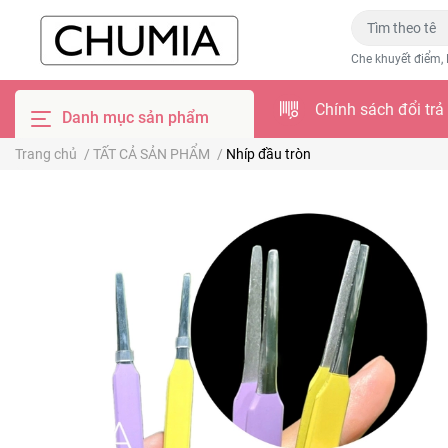
Che khuyết điểm, 
Chính sách đổi trả
Danh mục sản phẩm
Trang chủ
/
TẤT CẢ SẢN PHẨM
/
Nhíp đầu tròn