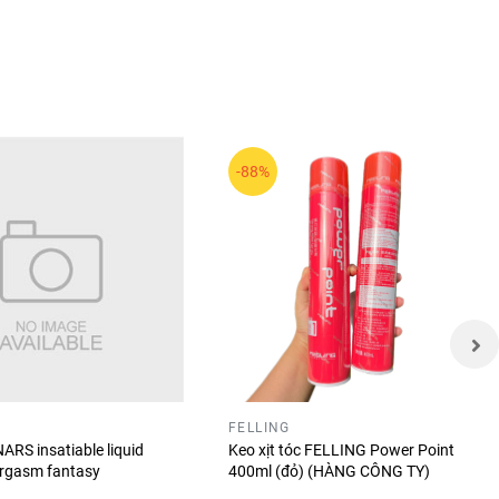
-88%
rang
💄
FELLING
ARS insatiable liquid
Keo xịt tóc FELLING Power Point
orgasm fantasy
400ml (đỏ) (HÀNG CÔNG TY)