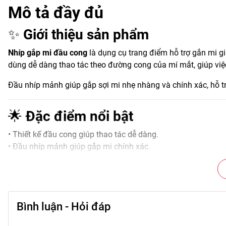
Mô tả đầy đủ
✨
Giới thiệu sản phẩm
Nhíp gắp mi đầu cong
là dụng cụ trang điểm hỗ trợ gắn mi g
dùng dễ dàng thao tác theo đường cong của mí mắt, giúp việc
Đầu nhíp mảnh giúp gắp sợi mi nhẹ nhàng và chính xác, hỗ t
🌟
Đặc điểm nổi bật
• Thiết kế đầu cong giúp thao tác dễ dàng.
• Đầu nhíp mảnh giúp gắp mi chính xác.
• Hỗ trợ gắn mi giả nhanh và tiện lợi.
• Chất liệu chắc chắn, dễ sử dụng.
• Thiết kế nhỏ gọn tiện mang theo.
Bình luận - Hỏi đáp
🎨
Công dụng chính