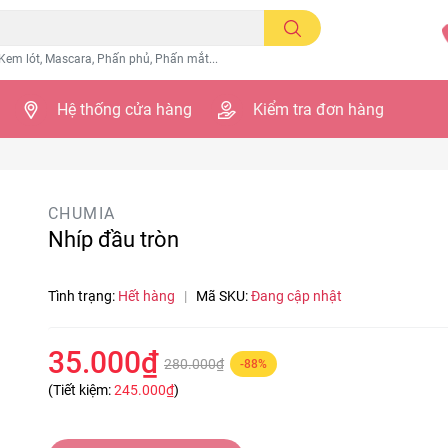
Kem lót, Mascara, Phấn phủ, Phấn mắt...
Hệ thống cửa hàng
Kiểm tra đơn hàng
CHUMIA
Nhíp đầu tròn
Tình trạng:
Hết hàng
|
Mã SKU:
Đang cập nhật
35.000₫
280.000₫
-88%
(Tiết kiệm:
245.000₫
)