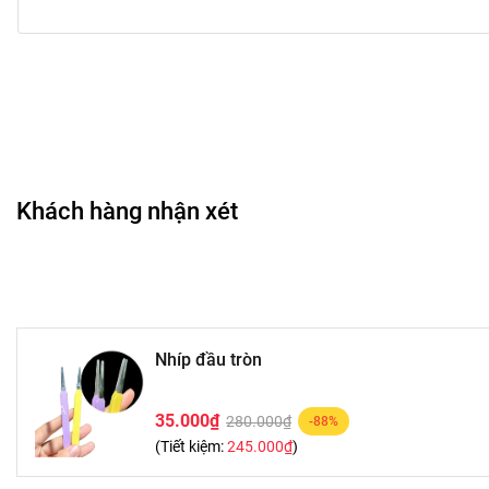
• Gắp và gắn mi giả.
• Điều chỉnh vị trí mi khi trang điểm.
• Hỗ trợ thao tác makeup mắt chính xác.
• Có thể dùng để chỉnh từng sợi mi.
• Giúp quá trình gắn mi nhanh hơn.
🖌️
Hướng dẫn sử dụng
Khách hàng nhận xét
• Dùng nhíp gắp nhẹ phần mi giả.
• Đặt mi lên sát đường chân mi.
• Điều chỉnh vị trí mi cho cân đối.
• Dùng nhíp nhấn nhẹ để cố định mi.
• Vệ sinh nhíp sau khi sử dụng.
Nhíp đầu tròn
🎀
Đối tượng phù hợp
35.000₫
280.000₫
-88%
• Người thường xuyên gắn mi giả.
(Tiết kiệm:
245.000₫
)
• Người muốn thao tác makeup mắt chính xác.