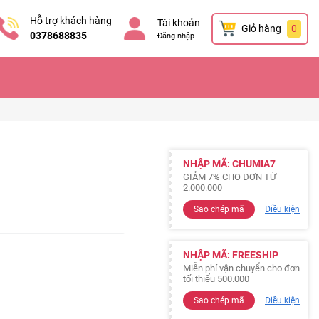
Hỗ trợ khách hàng
Tài khoản
Giỏ hàng
0
0378688835
Đăng nhập
NHẬP MÃ: CHUMIA7
GIẢM 7% CHO ĐƠN TỪ
2.000.000
Sao chép mã
Điều kiện
NHẬP MÃ: FREESHIP
Miễn phí vận chuyển cho đơn
tối thiểu 500.000
Sao chép mã
Điều kiện