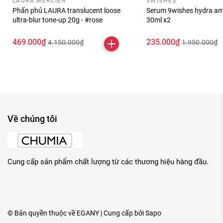
LAURA MERCIER
3WISHES
Phấn phủ LAURA translucent loose
Serum 9wishes hydra am
ultra-blur tone-up 20g - #rose
30ml x2
469.000₫
235.000₫
4.150.000₫
1.950.000₫
Về chúng tôi
Cung cấp sản phẩm chất lượng từ các thương hiệu hàng đầu.
© Bản quyền thuộc về
EGANY
| Cung cấp bởi
Sapo