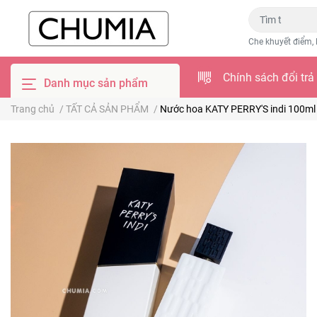
Che khuyết điểm, 
Chính sách đổi trả
Danh mục sản phẩm
Trang chủ
/
TẤT CẢ SẢN PHẨM
/
Nước hoa KATY PERRY'S indi 100ml