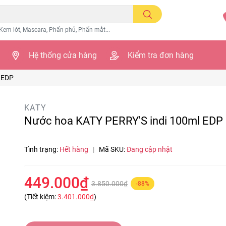
Kem lót, Mascara, Phấn phủ, Phấn mắt...
Hệ thống cửa hàng
Kiểm tra đơn hàng
 EDP
KATY
Nước hoa KATY PERRY'S indi 100ml EDP
Tình trạng:
Hết hàng
|
Mã SKU:
Đang cập nhật
449.000₫
3.850.000₫
-88%
(Tiết kiệm:
3.401.000₫
)