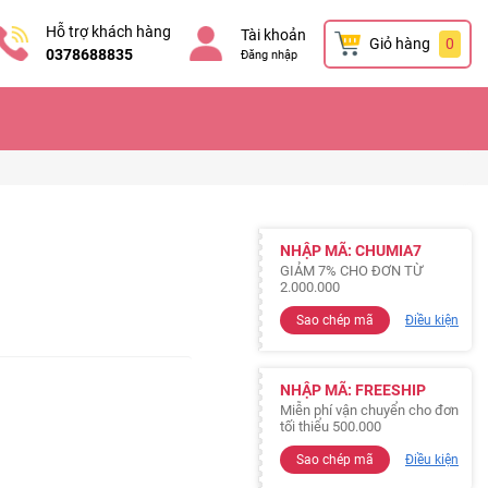
Hỗ trợ khách hàng
Tài khoản
Giỏ hàng
0
0378688835
Đăng nhập
NHẬP MÃ: CHUMIA7
GIẢM 7% CHO ĐƠN TỪ
2.000.000
Sao chép mã
Điều kiện
NHẬP MÃ: FREESHIP
Miễn phí vận chuyển cho đơn
tối thiểu 500.000
Sao chép mã
Điều kiện