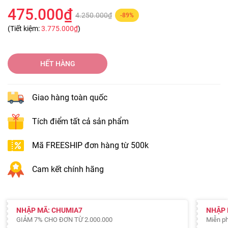
475.000₫
4.250.000₫
-89%
(Tiết kiệm:
3.775.000₫
)
HẾT HÀNG
Giao hàng toàn quốc
Tích điểm tất cả sản phẩm
Mã FREESHIP đơn hàng từ 500k
Cam kết chính hãng
NHẬP MÃ: CHUMIA7
NHẬP 
GIẢM 7% CHO ĐƠN TỪ 2.000.000
Miễn ph