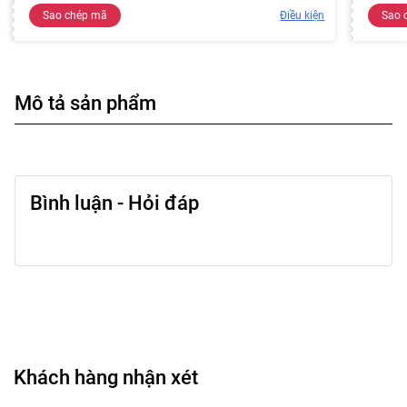
Sao chép mã
Điều kiện
Sao 
Mô tả sản phẩm
Bình luận - Hỏi đáp
Khách hàng nhận xét