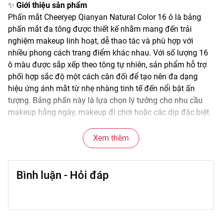
✨
Giới thiệu sản phẩm
Phấn mắt Cheeryep Qianyan Natural Color 16 ô là bảng
phấn mắt đa tông được thiết kế nhằm mang đến trải
nghiệm makeup linh hoạt, dễ thao tác và phù hợp với
nhiều phong cách trang điểm khác nhau. Với số lượng 16
ô màu được sắp xếp theo tông tự nhiên, sản phẩm hỗ trợ
phối hợp sắc độ một cách cân đối để tạo nên đa dạng
hiệu ứng ánh mắt từ nhẹ nhàng tinh tế đến nổi bật ấn
tượng. Bảng phấn này là lựa chọn lý tưởng cho nhu cầu
makeup hằng ngày, makeup đi chơi hoặc các dịp đặc biệt
yêu cầu độ sắc nét và hài hòa.
Xem thêm
🌫️
Đặc điểm nổi bật
Bảng phấn mắt gồm 16 sắc màu được tuyển chọn kỹ
lưỡng, bao gồm các tông màu tự nhiên như nâu, be, hồng
Bình luận - Hỏi đáp
nhạt, cam đất và một số sắc độ trầm hơn để tạo chiều sâu
cho vùng mắt. Những ô màu này dễ phối khi dùng riêng lẻ
hoặc kết hợp nhiều ô cùng lúc, mang lại cảm giác mềm
mại khi tán đều trên bề mặt da. Chất phấn mịn, không gây