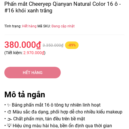
Phấn mắt Cheeryep Qianyan Natural Color 16 ô -
#16 khói xanh trắng
Tình trạng:
Hết hàng
Mã SKU:
Đang cập nhật
380.000₫
3.350.000₫
-89%
(Tiết kiệm:
2.970.000₫
)
HẾT HÀNG
Mô tả ngắn
• ✨ Bảng phấn mắt 16 ô tông tự nhiên linh hoạt
• 🎨 Màu sắc đa dạng, phối hợp dễ cho nhiều kiểu makeup
• 🌫️ Chất phấn mịn, tán đều trên bề mặt
• 💡 Hiệu ứng màu hài hòa, bền ổn định qua thời gian