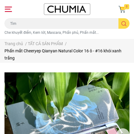
0
Che khuyết điểm, Kem lót, Mascara, Phấn phủ, Phấn mắt...
Trang chủ
/
TẤT CẢ SẢN PHẨM
/
Phấn mắt Cheeryep Qianyan Natural Color 16 ô - #16 khói xanh
trắng