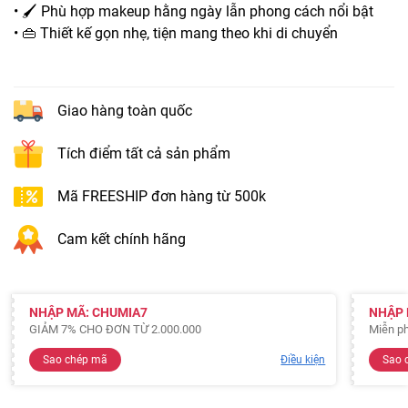
• 🖌️ Phù hợp makeup hằng ngày lẫn phong cách nổi bật
• 👜 Thiết kế gọn nhẹ, tiện mang theo khi di chuyển
Giao hàng toàn quốc
Tích điểm tất cả sản phẩm
Mã FREESHIP đơn hàng từ 500k
Cam kết chính hãng
NHẬP MÃ: CHUMIA7
NHẬP 
GIẢM 7% CHO ĐƠN TỪ 2.000.000
Miễn ph
Sao chép mã
Điều kiện
Sao 