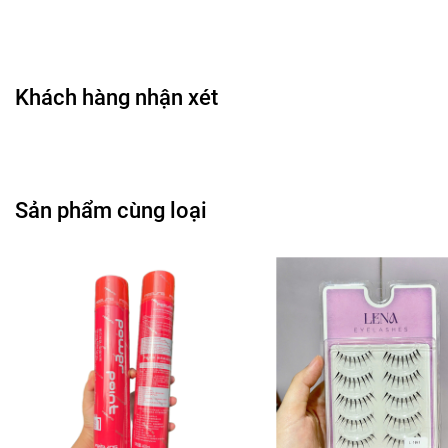
bết dính và ít rơi phấn, giúp lớp phấn giữ ổn định trong
nhiều giờ sử dụng. Thiết kế bố cục bảng màu rất trực quan,
thuận tiện cho thao tác phối màu nhanh gọn trong quy
trình makeup.
Khách hàng nhận xét
🎨
Công dụng chính
Sản phẩm hỗ trợ tạo điểm nhấn cho vùng mắt, giúp ánh
nhìn rõ ràng, tươi sáng và cân đối tổng thể. Mỗi sắc màu
có thể được sử dụng để tạo các lớp hiệu ứng khác nhau:
Sản phẩm cùng loại
lớp nền màu nhạt giúp làm đồng đều tông da mí mắt; ô
màu trung tính hỗ trợ nhấn nếp gấp mắt; ô màu đậm giúp
định hình và tạo chiều sâu; các tông nhũ nhẹ có thể dùng
để highlight phần góc trong mắt hoặc dưới lông mày. Nhờ
đó, bảng phấn mắt này cho phép thiết kế nhiều phong
cách makeup đa dạng, từ nhẹ nhàng tinh tế sehari ngày
đến phong cách nổi bật hơn khi cần tạo trọng tâm cho ánh
nhìn.
🖌️
Hướng dẫn sử dụng