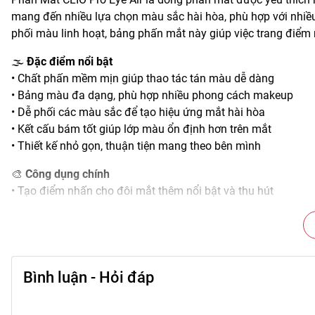
mang đến nhiều lựa chọn màu sắc hài hòa, phù hợp với nhiều
phối màu linh hoạt, bảng phấn mắt này giúp việc trang điểm 
🌫️
Đặc điểm nổi bật
• Chất phấn mềm mịn giúp thao tác tán màu dễ dàng
• Bảng màu đa dạng, phù hợp nhiều phong cách makeup
• Dễ phối các màu sắc để tạo hiệu ứng mắt hài hòa
• Kết cấu bám tốt giúp lớp màu ổn định hơn trên mắt
• Thiết kế nhỏ gọn, thuận tiện mang theo bên mình
🎨
Công dụng chính
• Tạo điểm nhấn cho đôi mắt thêm nổi bật và thu hút
• Hỗ trợ tạo chiều sâu cho vùng mắt khi trang điểm
• Giúp hoàn thiện tổng thể lớp makeup hài hòa hơn
• Dễ dàng biến đổi nhiều phong cách từ nhẹ nhàng đến cá tí
• Mang lại vẻ ngoài tươi tắn và chỉn chu hơn
Bình luận - Hỏi đáp
🖌️
Hướng dẫn sử dụng
• Dùng cọ hoặc đầu ngón tay lấy lượng phấn vừa đủ