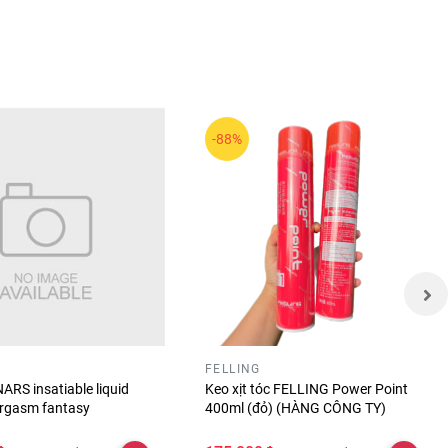
ng. Sở
-88%
FELLING
ARS insatiable liquid
Keo xịt tóc FELLING Power Point
orgasm fantasy
400ml (đỏ) (HÀNG CÔNG TY)