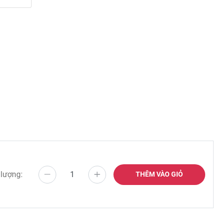
 lượng:
THÊM VÀO GIỎ
được biết