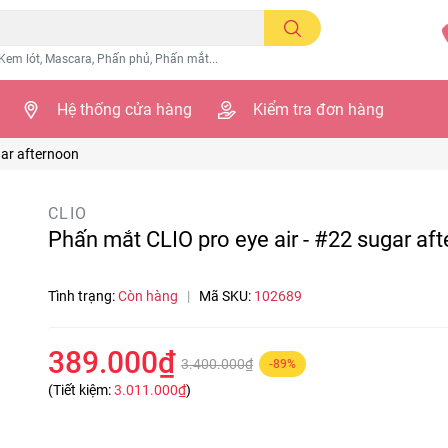
Kem lót, Mascara, Phấn phủ, Phấn mắt...
Hệ thống cửa hàng
Kiểm tra đơn hàng
gar afternoon
CLIO
Phấn mắt CLIO pro eye air - #22 sugar af
Tình trạng:
Còn hàng
|
Mã SKU:
102689
389.000₫
3.400.000₫
-89%
(Tiết kiệm:
3.011.000₫
)