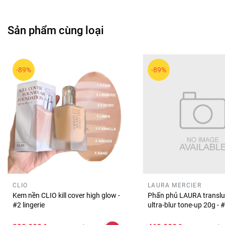
đến nhờ thiết kế hiện đại, màu sắc thời thượng và khả năng
💖
Lời tổng kết ngắn
Sản phẩm cùng loại
Phấn Mắt CLIO Pro Eye Air là lựa chọn phù hợp cho những ai 
hữu ngay để hoàn thiện phong cách trang điểm tươi tắn, cuốn
-89%
-89%
CLIO
LAURA MERCIER
Kem nền CLIO kill cover high glow -
Phấn phủ LAURA translu
#2 lingerie
ultra-blur tone-up 20g - 