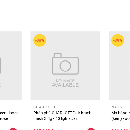
 đáp ứng đa dạng nhu cầu làm đẹp.
yêu thích đôi mắt nổi bật với các tông màu hài hòa và dễ sử dụ
 hút và hiện đại mỗi ngày.
-88%
-88%
CHARLOTTE
NARS
cent loose
Phấn phủ CHARLOTTE air brush
Má hồng N
#rose
finish 3.4g - #0 light/clair
(kem) - #