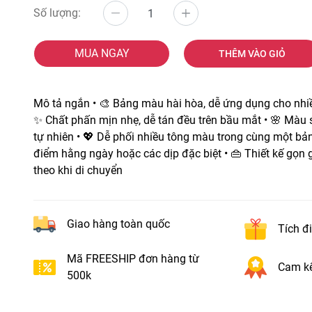
Số lượng:
MUA NGAY
THÊM VÀO GIỎ
Mô tả ngắn • 🎨 Bảng màu hài hòa, dễ ứng dụng cho nh
✨ Chất phấn mịn nhẹ, dễ tán đều trên bầu mắt • 🌸 Màu s
tự nhiên • 💖 Dễ phối nhiều tông màu trong cùng một bản
điểm hằng ngày hoặc các dịp đặc biệt • 👜 Thiết kế gọn
theo khi di chuyển
Giao hàng toàn quốc
Tích đ
Mã FREESHIP đơn hàng từ
Cam kế
500k