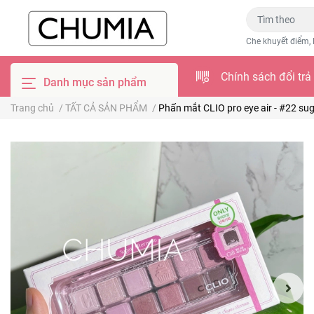
Che khuyết điểm, 
Chính sách đổi trả
Danh mục sản phẩm
Trang chủ
/
TẤT CẢ SẢN PHẨM
/
Phấn mắt CLIO pro eye air - #22 su