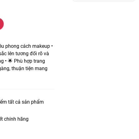
iều phong cách makeup •
ắc lên tương đối rõ và
g • 🌟 Phù hợp trang
 gàng, thuận tiện mang
iểm tất cả sản phẩm
t chính hãng