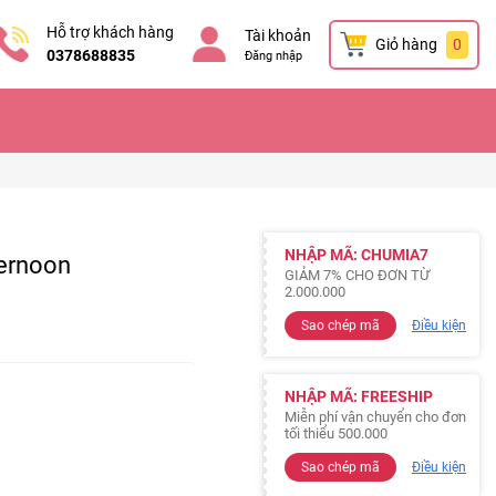
Hỗ trợ khách hàng
Tài khoản
Giỏ hàng
0
0378688835
Đăng nhập
NHẬP MÃ: CHUMIA7
ternoon
GIẢM 7% CHO ĐƠN TỪ
2.000.000
Sao chép mã
Điều kiện
NHẬP MÃ: FREESHIP
Miễn phí vận chuyển cho đơn
tối thiểu 500.000
Sao chép mã
Điều kiện