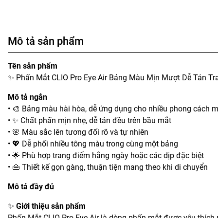
Mô tả sản phẩm
Tên sản phẩm
✨ Phấn Mắt CLIO Pro Eye Air Bảng Màu Mịn Mượt Dễ Tán Tr
Mô tả ngắn
• 🎨 Bảng màu hài hòa, dễ ứng dụng cho nhiều phong cách 
• ✨ Chất phấn mịn nhẹ, dễ tán đều trên bầu mắt
• 🌸 Màu sắc lên tương đối rõ và tự nhiên
• 💖 Dễ phối nhiều tông màu trong cùng một bảng
• 🌟 Phù hợp trang điểm hằng ngày hoặc các dịp đặc biệt
• 👜 Thiết kế gọn gàng, thuận tiện mang theo khi di chuyển
Mô tả đầy đủ
✨
Giới thiệu sản phẩm
Phấn Mắt CLIO Pro Eye Air là dòng phấn mắt được yêu thích