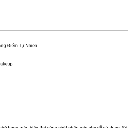
ang Điểm Tự Nhiên
makeup
 nhờ bảng màu hiện đại cùng chất phấn mịn nhẹ dễ sử dụng. S