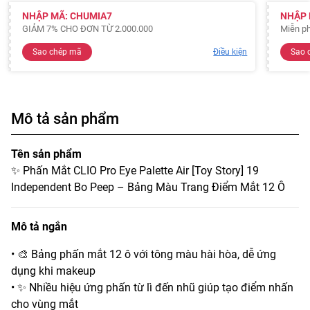
NHẬP MÃ: CHUMIA7
NHẬP 
GIẢM 7% CHO ĐƠN TỪ 2.000.000
Miễn ph
Sao chép mã
Điều kiện
Sao 
Mô tả sản phẩm
Tên sản phẩm
✨ Phấn Mắt CLIO Pro Eye Palette Air [Toy Story] 19
Independent Bo Peep – Bảng Màu Trang Điểm Mắt 12 Ô
Mô tả ngắn
• 🎨 Bảng phấn mắt 12 ô với tông màu hài hòa, dễ ứng
dụng khi makeup
• ✨ Nhiều hiệu ứng phấn từ lì đến nhũ giúp tạo điểm nhấn
cho vùng mắt