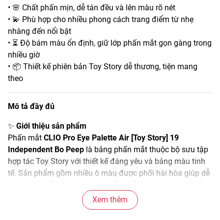
• 🌸 Chất phấn mịn, dễ tán đều và lên màu rõ nét
• 💫 Phù hợp cho nhiều phong cách trang điểm từ nhẹ
nhàng đến nổi bật
• ⏳ Độ bám màu ổn định, giữ lớp phấn mắt gọn gàng trong
nhiều giờ
• 📦 Thiết kế phiên bản Toy Story dễ thương, tiện mang
theo
Mô tả đầy đủ
✨
Giới thiệu sản phẩm
Phấn mắt
CLIO Pro Eye Palette Air [Toy Story] 19
Independent Bo Peep
là bảng phấn mắt thuộc bộ sưu tập
hợp tác Toy Story với thiết kế đáng yêu và bảng màu tinh
tế. Sản phẩm gồm nhiều ô màu được phối hài hòa giúp dễ
dàng tạo nhiều layout trang điểm mắt khác nhau. Với kết
cấu phấn mịn cùng hiệu ứng màu đa dạng, bảng phấn mắt
Xem thêm
này giúp đôi mắt trông nổi bật và có chiều sâu hơn trong