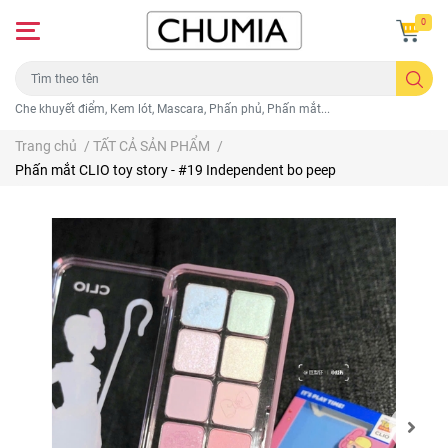
0
Che khuyết điểm, Kem lót, Mascara, Phấn phủ, Phấn mắt...
Trang chủ
/
TẤT CẢ SẢN PHẨM
/
Phấn mắt CLIO toy story - #19 Independent bo peep