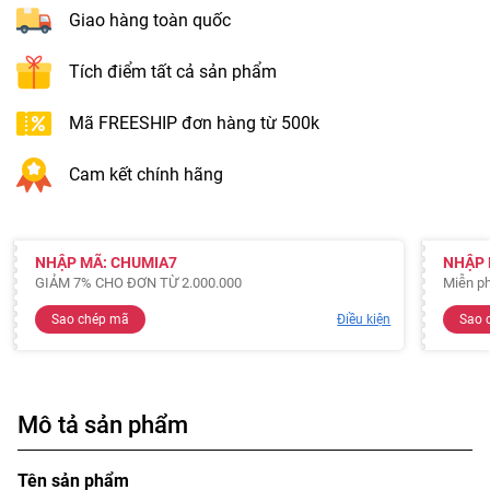
Giao hàng toàn quốc
Tích điểm tất cả sản phẩm
Mã FREESHIP đơn hàng từ 500k
Cam kết chính hãng
NHẬP MÃ: CHUMIA7
NHẬP 
GIẢM 7% CHO ĐƠN TỪ 2.000.000
Miễn ph
Sao chép mã
Điều kiện
Sao 
Mô tả sản phẩm
Tên sản phẩm