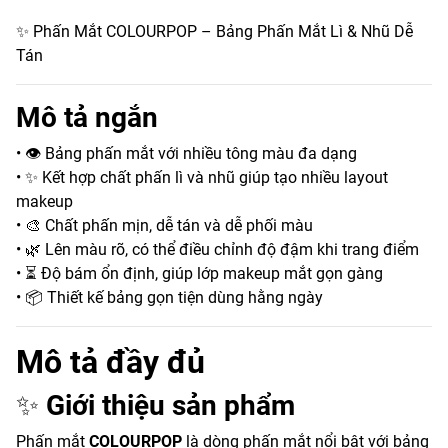
✨ Phấn Mắt COLOURPOP – Bảng Phấn Mắt Lì & Nhũ Dễ
Tán
Mô tả ngắn
• 👁️ Bảng phấn mắt với nhiều tông màu đa dạng
• ✨ Kết hợp chất phấn lì và nhũ giúp tạo nhiều layout
makeup
• 🎨 Chất phấn mịn, dễ tán và dễ phối màu
• 🌿 Lên màu rõ, có thể điều chỉnh độ đậm khi trang điểm
• ⏳ Độ bám ổn định, giúp lớp makeup mắt gọn gàng
• 📦 Thiết kế bảng gọn tiện dùng hằng ngày
Mô tả đầy đủ
✨
Giới thiệu sản phẩm
Phấn mắt
COLOURPOP
là dòng phấn mắt nổi bật với bảng