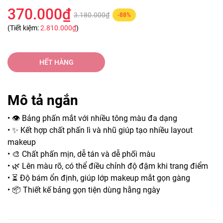
370.000₫
3.180.000₫
-88%
(Tiết kiệm:
2.810.000₫
)
HẾT HÀNG
Mô tả ngắn
• 👁️ Bảng phấn mắt với nhiều tông màu đa dạng
• ✨ Kết hợp chất phấn lì và nhũ giúp tạo nhiều layout
makeup
• 🎨 Chất phấn mịn, dễ tán và dễ phối màu
• 🌿 Lên màu rõ, có thể điều chỉnh độ đậm khi trang điểm
• ⏳ Độ bám ổn định, giúp lớp makeup mắt gọn gàng
• 📦 Thiết kế bảng gọn tiện dùng hằng ngày