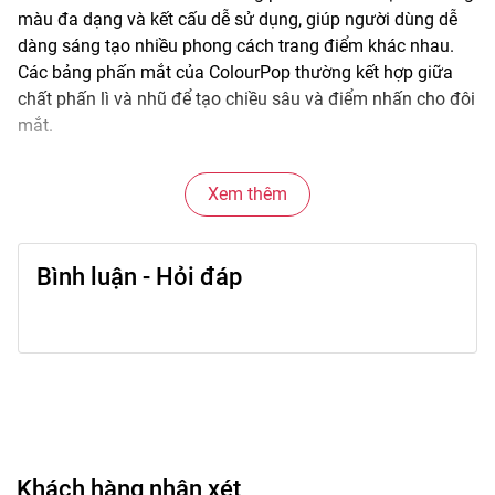
màu đa dạng và kết cấu dễ sử dụng, giúp người dùng dễ
dàng sáng tạo nhiều phong cách trang điểm khác nhau.
Các bảng phấn mắt của ColourPop thường kết hợp giữa
chất phấn lì và nhũ để tạo chiều sâu và điểm nhấn cho đôi
mắt.
Chất phấn mịn và dễ tán giúp việc blend màu trở nên đơn
Xem thêm
giản hơn, phù hợp từ trang điểm nhẹ hằng ngày đến
makeup nổi bật cho các dịp đặc biệt.
Bình luận - Hỏi đáp
🌟
Đặc điểm nổi bật
• Bảng màu đa dạng từ tông nhẹ nhàng đến nổi bật.
• Kết hợp nhiều chất phấn: matte (lì) và shimmer (nhũ).
• Hạt phấn mịn giúp tán màu dễ dàng.
• Lên màu rõ và dễ điều chỉnh độ đậm.
• Thiết kế bảng tiện sử dụng và mang theo.
Khách hàng nhận xét