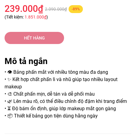
239.000₫
2.090.000₫
-89%
(Tiết kiệm:
1.851.000₫
)
HẾT HÀNG
Mô tả ngắn
• 👁️ Bảng phấn mắt với nhiều tông màu đa dạng
• ✨ Kết hợp chất phấn lì và nhũ giúp tạo nhiều layout
makeup
• 🎨 Chất phấn mịn, dễ tán và dễ phối màu
• 🌿 Lên màu rõ, có thể điều chỉnh độ đậm khi trang điểm
• ⏳ Độ bám ổn định, giúp lớp makeup mắt gọn gàng
• 📦 Thiết kế bảng gọn tiện dùng hằng ngày