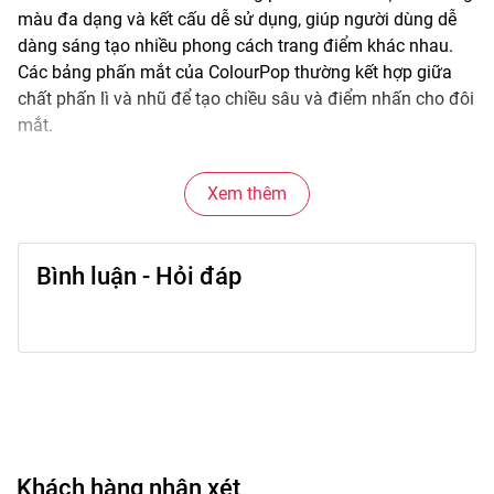
màu đa dạng và kết cấu dễ sử dụng, giúp người dùng dễ
dàng sáng tạo nhiều phong cách trang điểm khác nhau.
Các bảng phấn mắt của ColourPop thường kết hợp giữa
chất phấn lì và nhũ để tạo chiều sâu và điểm nhấn cho đôi
mắt.
Chất phấn mịn và dễ tán giúp việc blend màu trở nên đơn
Xem thêm
giản hơn, phù hợp từ trang điểm nhẹ hằng ngày đến
makeup nổi bật cho các dịp đặc biệt.
Bình luận - Hỏi đáp
🌟
Đặc điểm nổi bật
• Bảng màu đa dạng từ tông nhẹ nhàng đến nổi bật.
• Kết hợp nhiều chất phấn: matte (lì) và shimmer (nhũ).
• Hạt phấn mịn giúp tán màu dễ dàng.
• Lên màu rõ và dễ điều chỉnh độ đậm.
• Thiết kế bảng tiện sử dụng và mang theo.
Khách hàng nhận xét