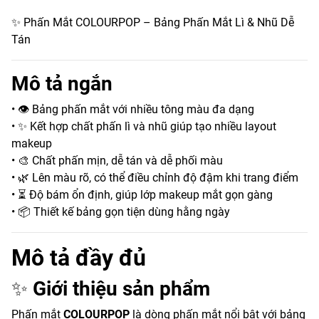
✨ Phấn Mắt COLOURPOP – Bảng Phấn Mắt Lì & Nhũ Dễ
Tán
Mô tả ngắn
• 👁️ Bảng phấn mắt với nhiều tông màu đa dạng
• ✨ Kết hợp chất phấn lì và nhũ giúp tạo nhiều layout
makeup
• 🎨 Chất phấn mịn, dễ tán và dễ phối màu
• 🌿 Lên màu rõ, có thể điều chỉnh độ đậm khi trang điểm
• ⏳ Độ bám ổn định, giúp lớp makeup mắt gọn gàng
• 📦 Thiết kế bảng gọn tiện dùng hằng ngày
Mô tả đầy đủ
✨
Giới thiệu sản phẩm
Phấn mắt
COLOURPOP
là dòng phấn mắt nổi bật với bảng