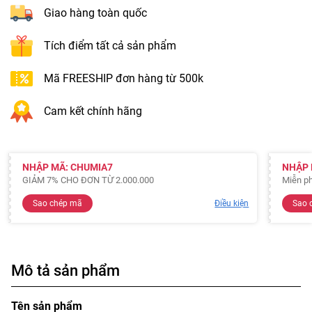
Giao hàng toàn quốc
Tích điểm tất cả sản phẩm
Mã FREESHIP đơn hàng từ 500k
Cam kết chính hãng
NHẬP MÃ: CHUMIA7
NHẬP 
GIẢM 7% CHO ĐƠN TỪ 2.000.000
Miễn ph
Sao chép mã
Điều kiện
Sao 
Mô tả sản phẩm
Tên sản phẩm