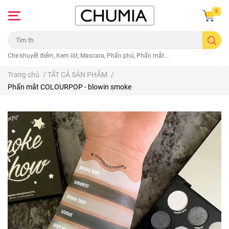
0
Che khuyết điểm, Kem lót, Mascara, Phấn phủ, Phấn mắt...
Trang chủ
/
TẤT CẢ SẢN PHẨM
/
Phấn mắt COLOURPOP - blowin smoke