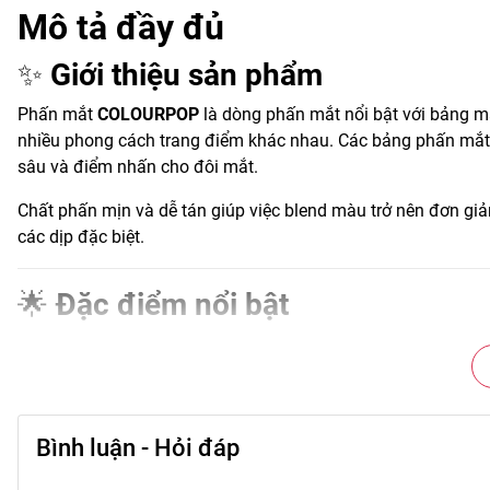
Mô tả đầy đủ
✨
Giới thiệu sản phẩm
Phấn mắt
COLOURPOP
là dòng phấn mắt nổi bật với bảng m
nhiều phong cách trang điểm khác nhau. Các bảng phấn mắt 
sâu và điểm nhấn cho đôi mắt.
Chất phấn mịn và dễ tán giúp việc blend màu trở nên đơn gi
các dịp đặc biệt.
🌟
Đặc điểm nổi bật
• Bảng màu đa dạng từ tông nhẹ nhàng đến nổi bật.
• Kết hợp nhiều chất phấn: matte (lì) và shimmer (nhũ).
• Hạt phấn mịn giúp tán màu dễ dàng.
• Lên màu rõ và dễ điều chỉnh độ đậm.
Bình luận - Hỏi đáp
• Thiết kế bảng tiện sử dụng và mang theo.