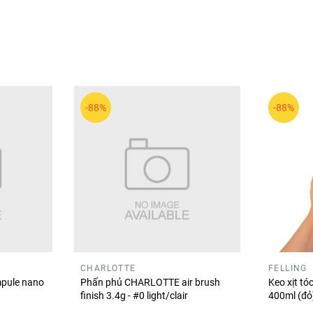
p.
-88%
-88%
ác sản phẩm trang điểm có bảng màu đa dạng, dễ sử dụng và gi
.
CHARLOTTE
FELLING
dễ dàng sáng tạo nhiều kiểu trang điểm mắt từ nhẹ nhàng đến 
pule nano
Phấn phủ CHARLOTTE air brush
Keo xịt t
finish 3.4g - #0 light/clair
400ml (đ