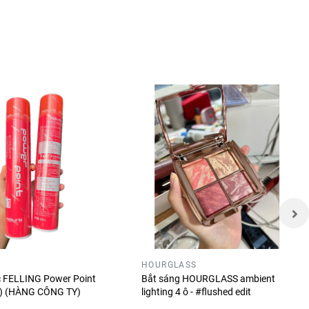
á thành
HOURGLASS
nổi bật.
óc FELLING Power Point
Bắt sáng HOURGLASS ambient
ỏ) (HÀNG CÔNG TY)
lighting 4 ô - #flushed edit