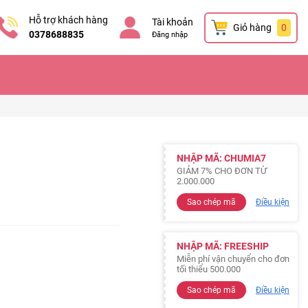
Hỗ trợ khách hàng
Tài khoản
Giỏ hàng
0
0378688835
Đăng nhập
NHẬP MÃ: CHUMIA7
GIẢM 7% CHO ĐƠN TỪ
2.000.000
Sao chép mã
Điều kiện
NHẬP MÃ: FREESHIP
Miễn phí vận chuyển cho đơn
tối thiểu 500.000
Sao chép mã
Điều kiện