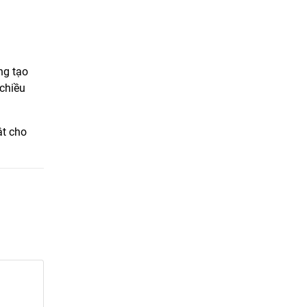
ng tạo
chiều
ật cho