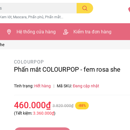
Kem lót, Mascara, Phấn phủ, Phấn mắt...
Hệ thống cửa hàng
Kiểm tra đơn hàng
she
COLOURPOP
Phấn mắt COLOURPOP - fem rosa she
Tình trạng:
Hết hàng
|
Mã SKU:
Đang cập nhật
460.000₫
3.820.000₫
-88%
(Tiết kiệm:
3.360.000₫
)