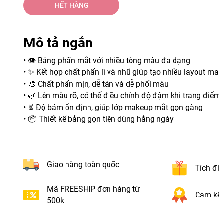
HẾT HÀNG
Mô tả ngắn
• 👁️ Bảng phấn mắt với nhiều tông màu đa dạng
• ✨ Kết hợp chất phấn lì và nhũ giúp tạo nhiều layout m
• 🎨 Chất phấn mịn, dễ tán và dễ phối màu
• 🌿 Lên màu rõ, có thể điều chỉnh độ đậm khi trang điể
• ⏳ Độ bám ổn định, giúp lớp makeup mắt gọn gàng
• 📦 Thiết kế bảng gọn tiện dùng hằng ngày
Giao hàng toàn quốc
Tích đ
Mã FREESHIP đơn hàng từ
Cam kế
500k