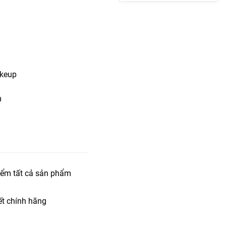
akeup
m
iểm tất cả sản phẩm
t chính hãng