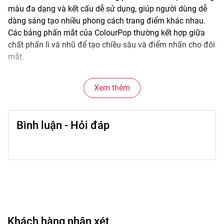
màu đa dạng và kết cấu dễ sử dụng, giúp người dùng dễ
dàng sáng tạo nhiều phong cách trang điểm khác nhau.
Các bảng phấn mắt của ColourPop thường kết hợp giữa
chất phấn lì và nhũ để tạo chiều sâu và điểm nhấn cho đôi
mắt.
Chất phấn mịn và dễ tán giúp việc blend màu trở nên đơn
Xem thêm
giản hơn, phù hợp từ trang điểm nhẹ hằng ngày đến
makeup nổi bật cho các dịp đặc biệt.
Bình luận - Hỏi đáp
🌟
Đặc điểm nổi bật
• Bảng màu đa dạng từ tông nhẹ nhàng đến nổi bật.
• Kết hợp nhiều chất phấn: matte (lì) và shimmer (nhũ).
• Hạt phấn mịn giúp tán màu dễ dàng.
• Lên màu rõ và dễ điều chỉnh độ đậm.
• Thiết kế bảng tiện sử dụng và mang theo.
Khách hàng nhận xét