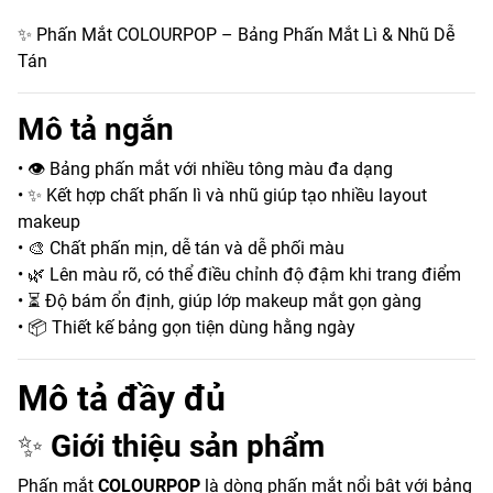
✨ Phấn Mắt COLOURPOP – Bảng Phấn Mắt Lì & Nhũ Dễ
Tán
Mô tả ngắn
• 👁️ Bảng phấn mắt với nhiều tông màu đa dạng
• ✨ Kết hợp chất phấn lì và nhũ giúp tạo nhiều layout
makeup
• 🎨 Chất phấn mịn, dễ tán và dễ phối màu
• 🌿 Lên màu rõ, có thể điều chỉnh độ đậm khi trang điểm
• ⏳ Độ bám ổn định, giúp lớp makeup mắt gọn gàng
• 📦 Thiết kế bảng gọn tiện dùng hằng ngày
Mô tả đầy đủ
✨
Giới thiệu sản phẩm
Phấn mắt
COLOURPOP
là dòng phấn mắt nổi bật với bảng