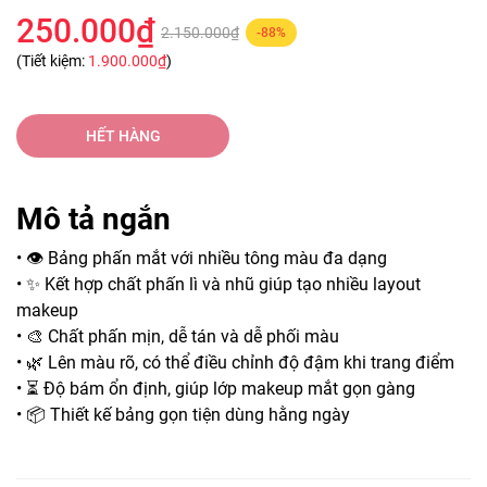
250.000₫
2.150.000₫
-88%
(Tiết kiệm:
1.900.000₫
)
HẾT HÀNG
Mô tả ngắn
• 👁️ Bảng phấn mắt với nhiều tông màu đa dạng
• ✨ Kết hợp chất phấn lì và nhũ giúp tạo nhiều layout
makeup
• 🎨 Chất phấn mịn, dễ tán và dễ phối màu
• 🌿 Lên màu rõ, có thể điều chỉnh độ đậm khi trang điểm
• ⏳ Độ bám ổn định, giúp lớp makeup mắt gọn gàng
• 📦 Thiết kế bảng gọn tiện dùng hằng ngày