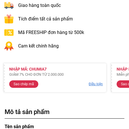
Giao hàng toàn quốc
Tích điểm tất cả sản phẩm
Mã FREESHIP đơn hàng từ 500k
Cam kết chính hãng
NHẬP MÃ: CHUMIA7
NHẬP 
GIẢM 7% CHO ĐƠN TỪ 2.000.000
Miễn ph
Sao chép mã
Điều kiện
Sao 
Mô tả sản phẩm
Tên sản phẩm