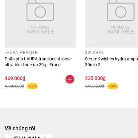
🖌️
Hướng dẫn sử dụng
Dùng cọ lấy một lượng phấn vừa đủ từ ô màu mong
muốn. Đặt cọ lên vùng bầu mắt và tán nhẹ theo chuyển
động tròn để phấn lan đều, mịn. Có thể kết hợp nhiều ô
màu trong bảng phấn bằng cách thoa màu nền trước, sau
đó dùng màu trung tính làm nếp gấp và màu tối hơn ở góc
ngoài để tạo điểm nhấn. Đừng quên tán đều để lớp phấn
LAURA MERCIER
3WISHES
trông tự nhiên và hòa quyện với bề mặt nền.
Phấn phủ LAURA translucent loose
Serum 9wishes hydra ampu
ultra-blur tone-up 20g - #rose
30ml x2
🎀
Đối tượng phù hợp
Phù hợp với mọi đối tượng yêu thích makeup, từ người mới
469.000₫
235.000₫
bắt đầu đến người đã quen với các bước trang điểm phức
4.150.000₫
1.950.000₫
-89%
-88%
tạp hơn. Bảng phấn này thích hợp cho nhu cầu trang điểm
hằng ngày, đi học, đi làm hoặc khi cần diện mạo sắc nét
hơn cho những dịp đặc biệt. Dễ sử dụng cho mọi phong
cách mắt và phù hợp với nhiều màu da khác nhau.
🌟
Ưu điểm nổi bật
Về chúng tôi
Bảng phấn với 6 ô màu linh hoạt giúp dễ dàng phối tông