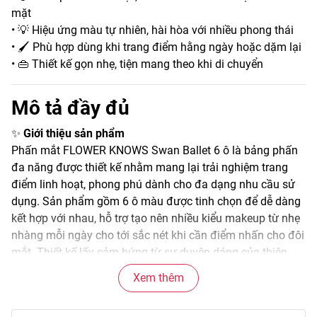
mặt
• 💡 Hiệu ứng màu tự nhiên, hài hòa với nhiều phong thái
• 🖌️ Phù hợp dùng khi trang điểm hằng ngày hoặc dặm lại
• 👜 Thiết kế gọn nhẹ, tiện mang theo khi di chuyển
Mô tả đầy đủ
✨
Giới thiệu sản phẩm
Phấn mắt FLOWER KNOWS Swan Ballet 6 ô là bảng phấn
đa năng được thiết kế nhằm mang lại trải nghiệm trang
điểm linh hoạt, phong phú dành cho đa dạng nhu cầu sử
dụng. Sản phẩm gồm 6 ô màu được tinh chọn để dễ dàng
kết hợp với nhau, hỗ trợ tạo nên nhiều kiểu makeup từ nhẹ
nhàng mỗi ngày cho tới sắc nét khi cần điểm nhấn cho đôi
mắt. Thiết kế lấy cảm hứng từ sự duyên dáng của thiên
nga, bảng phấn thể hiện sự tinh tế và cảm hứng nghệ
Xem thêm
thuật trên từng ô màu.
🌫️
Đặc điểm nổi bật