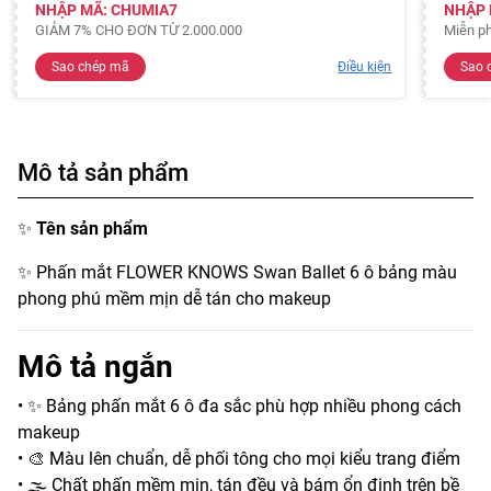
NHẬP MÃ: CHUMIA7
NHẬP 
GIẢM 7% CHO ĐƠN TỪ 2.000.000
Miễn ph
Sao chép mã
Điều kiện
Sao 
Mô tả sản phẩm
✨
Tên sản phẩm
✨ Phấn mắt FLOWER KNOWS Swan Ballet 6 ô bảng màu
phong phú mềm mịn dễ tán cho makeup
Mô tả ngắn
• ✨ Bảng phấn mắt 6 ô đa sắc phù hợp nhiều phong cách
makeup
• 🎨 Màu lên chuẩn, dễ phối tông cho mọi kiểu trang điểm
• 🌫️ Chất phấn mềm mịn, tán đều và bám ổn định trên bề