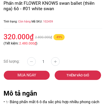
Phấn mắt FLOWER KNOWS swan ballet (thiên
nga) 6ô - #01 white swan
Tình trạng:
Còn hàng
Mã SKU:
102459
320.000₫
2.800.000₫
-89%
(Tiết kiệm:
2.480.000₫
)
Số lượng:
MUA NGAY
THÊM VÀO GIỎ
Mô tả ngắn
• ✨ Bảng phấn mắt 6 ô đa sắc phù hợp nhiều phong cách