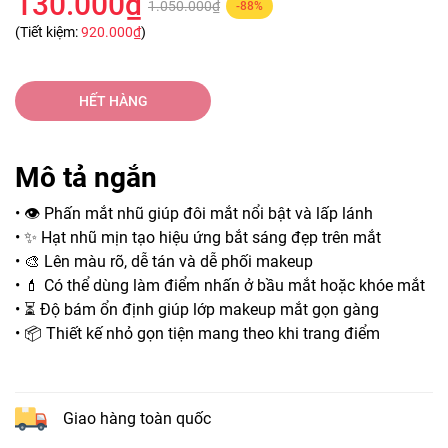
130.000₫
1.050.000₫
-88%
(Tiết kiệm:
920.000₫
)
HẾT HÀNG
Mô tả ngắn
• 👁️ Phấn mắt nhũ giúp đôi mắt nổi bật và lấp lánh
• ✨ Hạt nhũ mịn tạo hiệu ứng bắt sáng đẹp trên mắt
• 🎨 Lên màu rõ, dễ tán và dễ phối makeup
• 💄 Có thể dùng làm điểm nhấn ở bầu mắt hoặc khóe mắt
• ⏳ Độ bám ổn định giúp lớp makeup mắt gọn gàng
• 📦 Thiết kế nhỏ gọn tiện mang theo khi trang điểm
Giao hàng toàn quốc