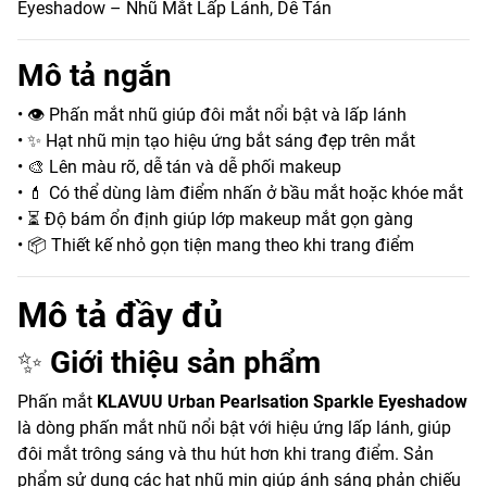
Eyeshadow – Nhũ Mắt Lấp Lánh, Dễ Tán
Mô tả ngắn
• 👁️ Phấn mắt nhũ giúp đôi mắt nổi bật và lấp lánh
• ✨ Hạt nhũ mịn tạo hiệu ứng bắt sáng đẹp trên mắt
• 🎨 Lên màu rõ, dễ tán và dễ phối makeup
• 💄 Có thể dùng làm điểm nhấn ở bầu mắt hoặc khóe mắt
• ⏳ Độ bám ổn định giúp lớp makeup mắt gọn gàng
• 📦 Thiết kế nhỏ gọn tiện mang theo khi trang điểm
Mô tả đầy đủ
✨
Giới thiệu sản phẩm
Phấn mắt
KLAVUU Urban Pearlsation Sparkle Eyeshadow
là dòng phấn mắt nhũ nổi bật với hiệu ứng lấp lánh, giúp
đôi mắt trông sáng và thu hút hơn khi trang điểm. Sản
phẩm sử dụng các hạt nhũ mịn giúp ánh sáng phản chiếu