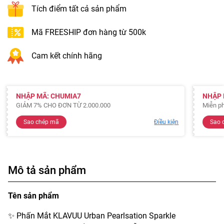
Tích điểm tất cả sản phẩm
Mã FREESHIP đơn hàng từ 500k
Cam kết chính hãng
NHẬP MÃ: CHUMIA7
NHẬP 
GIẢM 7% CHO ĐƠN TỪ 2.000.000
Miễn ph
Sao chép mã
Điều kiện
Sao 
Mô tả sản phẩm
Tên sản phẩm
✨ Phấn Mắt KLAVUU Urban Pearlsation Sparkle