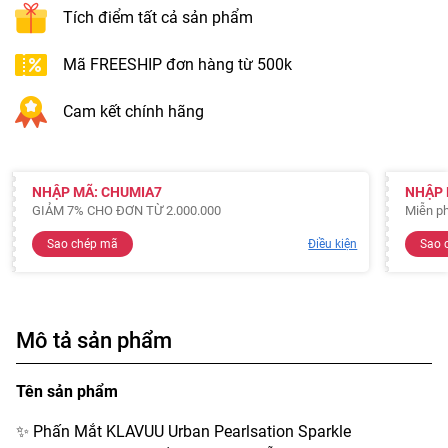
Tích điểm tất cả sản phẩm
Mã FREESHIP đơn hàng từ 500k
Cam kết chính hãng
NHẬP MÃ: CHUMIA7
NHẬP 
GIẢM 7% CHO ĐƠN TỪ 2.000.000
Miễn ph
Sao chép mã
Điều kiện
Sao 
Mô tả sản phẩm
Tên sản phẩm
✨ Phấn Mắt KLAVUU Urban Pearlsation Sparkle