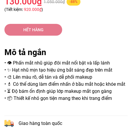
130.000₫
1.050.000₫
-88%
(Tiết kiệm:
920.000₫
)
HẾT HÀNG
Mô tả ngắn
• 👁️ Phấn mắt nhũ giúp đôi mắt nổi bật và lấp lánh
• ✨ Hạt nhũ mịn tạo hiệu ứng bắt sáng đẹp trên mắt
• 🎨 Lên màu rõ, dễ tán và dễ phối makeup
• 💄 Có thể dùng làm điểm nhấn ở bầu mắt hoặc khóe mắt
• ⏳ Độ bám ổn định giúp lớp makeup mắt gọn gàng
• 📦 Thiết kế nhỏ gọn tiện mang theo khi trang điểm
Giao hàng toàn quốc