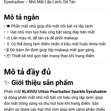
Eyeshadow – Nhũ Mắt Lấp Lánh, Dễ Tán
Mô tả ngắn
• 👁️ Phấn mắt nhũ giúp đôi mắt nổi bật và lấp lánh
• ✨ Hạt nhũ mịn tạo hiệu ứng bắt sáng đẹp trên mắt
• 🎨 Lên màu rõ, dễ tán và dễ phối makeup
• 💄 Có thể dùng làm điểm nhấn ở bầu mắt hoặc khóe mắt
• ⏳ Độ bám ổn định giúp lớp makeup mắt gọn gàng
• 📦 Thiết kế nhỏ gọn tiện mang theo khi trang điểm
Mô tả đầy đủ
✨
Giới thiệu sản phẩm
Phấn mắt
KLAVUU Urban Pearlsation Sparkle Eyeshadow
là dòng phấn mắt nhũ nổi bật với hiệu ứng lấp lánh, giúp
đôi mắt trông sáng và thu hút hơn khi trang điểm. Sản
phẩm sử dụng các hạt nhũ mịn giúp ánh sáng phản chiếu