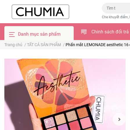
Che khuyết điểm, 
Chính sách đổi trả
Danh mục sản phẩm
Trang chủ
/
TẤT CẢ SẢN PHẨM
/
Phấn mắt LEMONADE aesthetic 16 ô