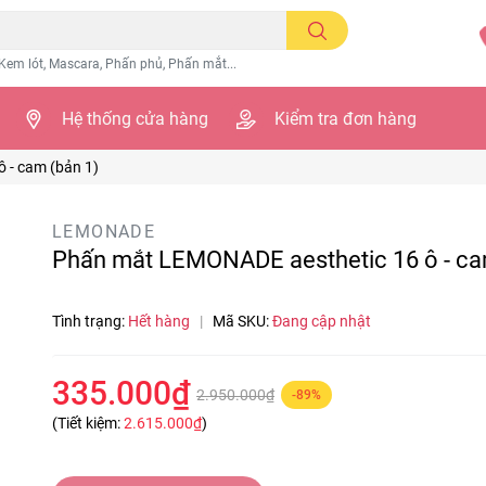
Kem lót, Mascara, Phấn phủ, Phấn mắt...
Hệ thống cửa hàng
Kiểm tra đơn hàng
 - cam (bản 1)
LEMONADE
Phấn mắt LEMONADE aesthetic 16 ô - ca
Tình trạng:
Hết hàng
|
Mã SKU:
Đang cập nhật
335.000₫
2.950.000₫
-89%
(Tiết kiệm:
2.615.000₫
)