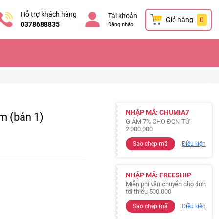
Hỗ trợ khách hàng
Tài khoản
Giỏ hàng
0
0378688835
Đăng nhập
NHẬP MÃ: CHUMIA7
m (bản 1)
GIẢM 7% CHO ĐƠN TỪ
2.000.000
Sao chép mã
Điều kiện
NHẬP MÃ: FREESHIP
Miễn phí vận chuyển cho đơn
tối thiểu 500.000
Sao chép mã
Điều kiện