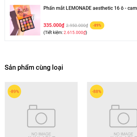
Phấn mắt LEMONADE aesthetic 16 ô - cam
335.000₫
2.950.000₫
-89%
(Tiết kiệm:
2.615.000₫
)
Sản phẩm cùng loại
-89%
-88%