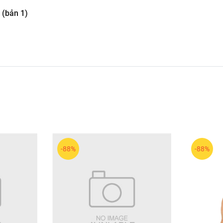
 (bản 1)
-88%
-88%