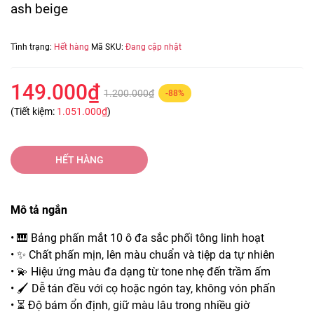
ash beige
Tình trạng:
Hết hàng
Mã SKU:
Đang cập nhật
149.000₫
1.200.000₫
-88%
(Tiết kiệm:
1.051.000₫
)
HẾT HÀNG
Mô tả ngắn
• 🎹 Bảng phấn mắt 10 ô đa sắc phối tông linh hoạt
• ✨ Chất phấn mịn, lên màu chuẩn và tiệp da tự nhiên
• 💫 Hiệu ứng màu đa dạng từ tone nhẹ đến trầm ấm
• 🖌️ Dễ tán đều với cọ hoặc ngón tay, không vón phấn
• ⏳ Độ bám ổn định, giữ màu lâu trong nhiều giờ