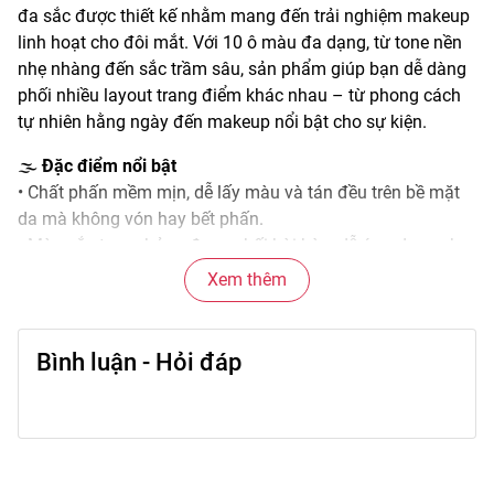
đa sắc được thiết kế nhằm mang đến trải nghiệm makeup
linh hoạt cho đôi mắt. Với 10 ô màu đa dạng, từ tone nền
nhẹ nhàng đến sắc trầm sâu, sản phẩm giúp bạn dễ dàng
phối nhiều layout trang điểm khác nhau – từ phong cách
tự nhiên hằng ngày đến makeup nổi bật cho sự kiện.
🌫️
Đặc điểm nổi bật
• Chất phấn mềm mịn, dễ lấy màu và tán đều trên bề mặt
da mà không vón hay bết phấn.
• Màu sắc trong bảng được phối hài hòa, dễ ứng dụng cho
nhiều layout makeup khác nhau.
Xem thêm
• Hiệu ứng màu ổn định, giúp đôi mắt trông sắc nét và có
chiều sâu hơn.
• Độ bám tốt, giữ màu lâu trong nhiều giờ hoạt động.
Bình luận - Hỏi đáp
• Thiết kế 10 ô gọn nhẹ, tiện mang theo phối với nhiều
phong cách trang điểm khác nhau.
🎨
Công dụng chính
• Tạo màu cho vùng bầu mắt và góc mắt, làm tăng chiều