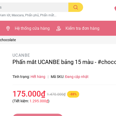
Kem lót, Mascara, Phấn phủ, Phấn mắt...
Hệ thống cửa hàng
Kiểm tra đơn hàng
chocolate
UCANBE
Phấn mắt UCANBE bảng 15 màu - #choco
Tình trạng:
Hết hàng
|
Mã SKU:
Đang cập nhật
175.000₫
1.470.000₫
-88%
(Tiết kiệm:
1.295.000₫
)