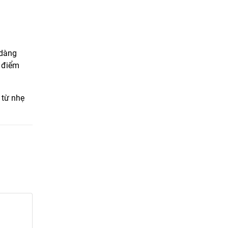
 dàng
à điểm
 từ nhẹ