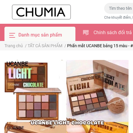
Che khuyết điểm, 
Chính sách đổi trả
Danh mục sản phẩm
Trang chủ
/
TẤT CẢ SẢN PHẨM
/
Phấn mắt UCANBE bảng 15 màu - #