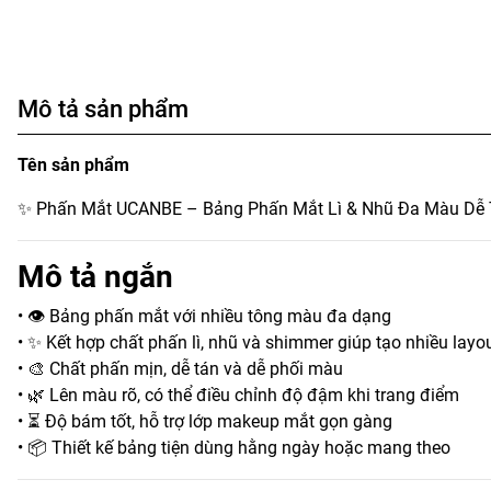
Mô tả sản phẩm
Tên sản phẩm
✨ Phấn Mắt UCANBE – Bảng Phấn Mắt Lì & Nhũ Đa Màu Dễ
Mô tả ngắn
• 👁️ Bảng phấn mắt với nhiều tông màu đa dạng
• ✨ Kết hợp chất phấn lì, nhũ và shimmer giúp tạo nhiều lay
• 🎨 Chất phấn mịn, dễ tán và dễ phối màu
• 🌿 Lên màu rõ, có thể điều chỉnh độ đậm khi trang điểm
• ⏳ Độ bám tốt, hỗ trợ lớp makeup mắt gọn gàng
• 📦 Thiết kế bảng tiện dùng hằng ngày hoặc mang theo