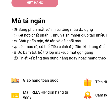
HẾT HÀNG
Mô tả ngắn
• 👁️ Bảng phấn mắt với nhiều tông màu đa dạng
• ✨ Kết hợp chất phấn lì, nhũ và shimmer giúp tạo nhiề
• 🎨 Chất phấn mịn, dễ tán và dễ phối màu
• 🌿 Lên màu rõ, có thể điều chỉnh độ đậm khi trang điể
• ⏳ Độ bám tốt, hỗ trợ lớp makeup mắt gọn gàng
• 📦 Thiết kế bảng tiện dùng hằng ngày hoặc mang theo
Giao hàng toàn quốc
Tích đ
Mã FREESHIP đơn hàng từ
Cam kế
500k