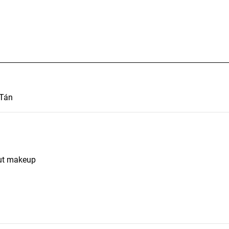
 Tán
out makeup