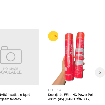
-88%
Các sản
FELLING
t. ✨👁️
ARS insatiable liquid
Keo xịt tóc FELLING Power Point
orgasm fantasy
400ml (đỏ) (HÀNG CÔNG TY)