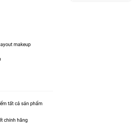
u layout makeup
m
iểm tất cả sản phẩm
t chính hãng