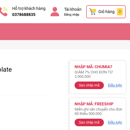
Hỗ trợ khách hàng
Tài khoản
Giỏ hàng
0
0378688835
Đăng nhập
NHẬP MÃ: CHUMIA7
late
GIẢM 7% CHO ĐƠN TỪ
2.000.000
Sao chép mã
Điều kiện
NHẬP MÃ: FREESHIP
Miễn phí vận chuyển cho đơn
tối thiểu 500.000
Sao chép mã
Điều kiện