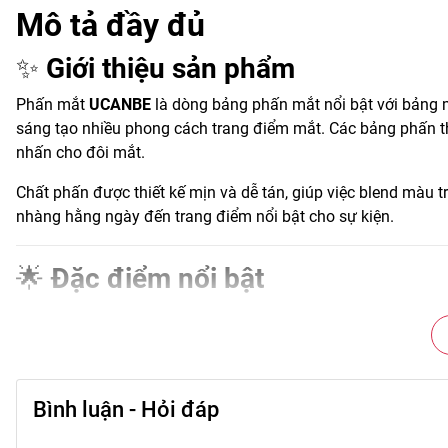
Mô tả đầy đủ
✨
Giới thiệu sản phẩm
Phấn mắt
UCANBE
là dòng bảng phấn mắt nổi bật với bảng 
sáng tạo nhiều phong cách trang điểm mắt. Các bảng phấn t
nhấn cho đôi mắt.
Chất phấn được thiết kế mịn và dễ tán, giúp việc blend màu
nhàng hằng ngày đến trang điểm nổi bật cho sự kiện.
🌟
Đặc điểm nổi bật
• Bảng màu đa dạng từ tông trung tính đến màu nổi bật.
• Kết hợp nhiều chất phấn: matte (lì), shimmer và glitter.
• Hạt phấn mịn giúp tán màu dễ dàng.
• Lên màu rõ và dễ điều chỉnh độ đậm.
Bình luận - Hỏi đáp
• Thiết kế bảng tiện sử dụng và mang theo.