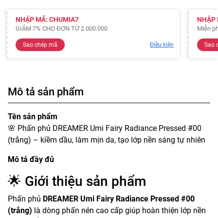
NHẬP MÃ: CHUMIA7
NHẬP 
GIẢM 7% CHO ĐƠN TỪ 2.000.000
Miễn ph
Sao chép mã
Điều kiện
Sao 
Mô tả sản phẩm
Tên sản phẩm
🌸 Phấn phủ DREAMER Umi Fairy Radiance Pressed #00
(trắng) – kiềm dầu, làm mịn da, tạo lớp nền sáng tự nhiên
Mô tả đầy đủ
🌟 Giới thiệu sản phẩm
Phấn phủ
DREAMER Umi Fairy Radiance Pressed #00
(trắng)
là dòng phấn nén cao cấp giúp hoàn thiện lớp nền