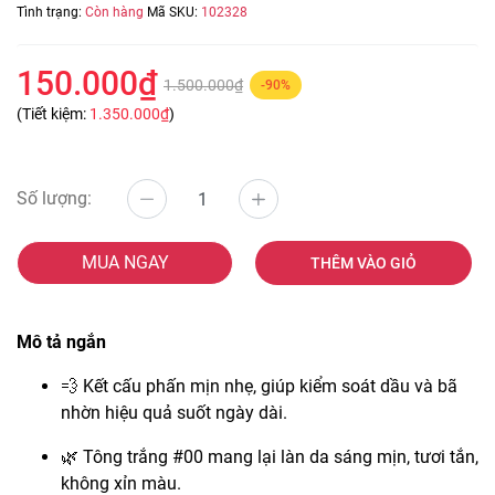
Tình trạng:
Còn hàng
Mã SKU:
102328
150.000₫
1.500.000₫
-90%
(Tiết kiệm:
1.350.000₫
)
Số lượng:
MUA NGAY
THÊM VÀO GIỎ
Mô tả ngắn
💨 Kết cấu phấn mịn nhẹ, giúp kiểm soát dầu và bã
nhờn hiệu quả suốt ngày dài.
🌿 Tông trắng #00 mang lại làn da sáng mịn, tươi tắn,
không xỉn màu.