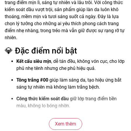
trang điểm mịn lì, sáng tự nhiên và lâu trôi. Với công thức
kiểm soát dầu vượt trội, sản phẩm giúp làn da luôn khô
thoáng, mềm mịn và tươi sáng suốt cả ngày. Đây là lựa
chọn lý tưởng cho những ai yêu thích phong cách trang
điểm nhẹ nhàng, trong trẻo mà vẫn giữ được sự rạng rỡ tự
nhiên.
💎 Đặc điểm nổi bật
Kết cấu siêu mịn
, dễ tán đều, không vón cục, cho lớp
phủ nhẹ tênh nhưng che phủ hiệu quả.
Tông trắng #00
giúp làm sáng da, tạo hiệu ứng bắt
sáng tự nhiên mà không làm trắng bệch.
Công thức kiểm soát dầu
giữ lớp trang điểm bền
màu, không lo bóng nhờn.
Chứa các hạt phấn phản quang
giúp làn da rạng rỡ
Xem thêm
và mềm mịn hơn dưới ánh sáng.