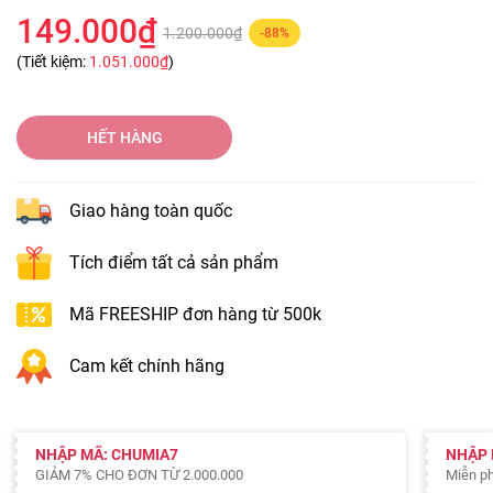
149.000₫
1.200.000₫
-88%
(Tiết kiệm:
1.051.000₫
)
HẾT HÀNG
Giao hàng toàn quốc
Tích điểm tất cả sản phẩm
Mã FREESHIP đơn hàng từ 500k
Cam kết chính hãng
NHẬP MÃ: CHUMIA7
NHẬP 
GIẢM 7% CHO ĐƠN TỪ 2.000.000
Miễn ph