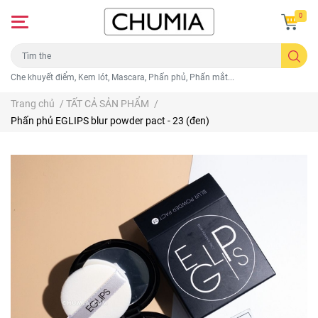
0
Che khuyết điểm, Kem lót, Mascara, Phấn phủ, Phấn mắt...
Trang chủ
/
TẤT CẢ SẢN PHẨM
/
Phấn phủ EGLIPS blur powder pact - 23 (đen)