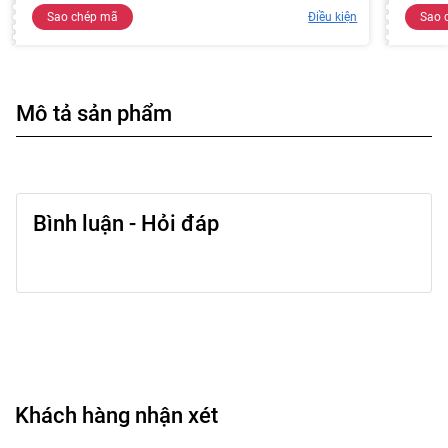
Sao chép mã
Điều kiện
Sao 
Mô tả sản phẩm
Bình luận - Hỏi đáp
Khách hàng nhận xét