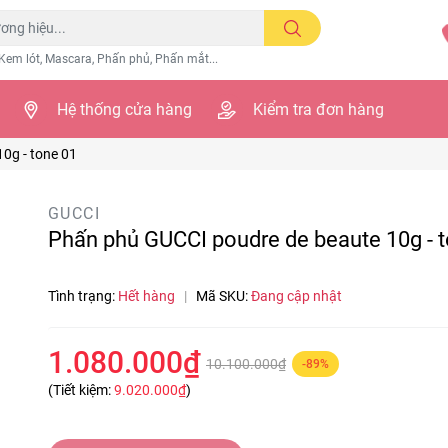
Kem lót, Mascara, Phấn phủ, Phấn mắt...
Hệ thống cửa hàng
Kiểm tra đơn hàng
0g - tone 01
GUCCI
Phấn phủ GUCCI poudre de beaute 10g - 
Tình trạng:
Hết hàng
|
Mã SKU:
Đang cập nhật
1.080.000₫
10.100.000₫
-89%
(Tiết kiệm:
9.020.000₫
)