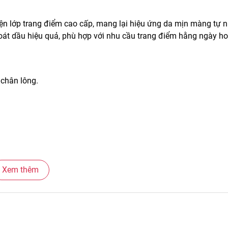
n lớp trang điểm cao cấp, mang lại hiệu ứng da mịn màng tự n
soát dầu hiệu quả, phù hợp với nhu cầu trang điểm hằng ngày ho
 chân lông.
.
Xem thêm
h sáng.
àn thiện tổng thể gương mặt.