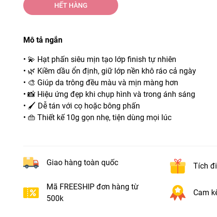
HẾT HÀNG
Mô tả ngắn
• 💫 Hạt phấn siêu mịn tạo lớp finish tự nhiên
• 🌿 Kiềm dầu ổn định, giữ lớp nền khô ráo cả ngày
• 🎨 Giúp da trông đều màu và mịn màng hơn
• 📸 Hiệu ứng đẹp khi chụp hình và trong ánh sáng
• 🖌️ Dễ tán với cọ hoặc bông phấn
• 👜 Thiết kế 10g gọn nhẹ, tiện dùng mọi lúc
Giao hàng toàn quốc
Tích đ
Mã FREESHIP đơn hàng từ
Cam kế
500k