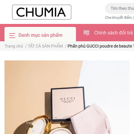
Che khuyết điểm, 
Chính sách đổi trả
Danh mục sản phẩm
Trang chủ
/
TẤT CẢ SẢN PHẨM
/
Phấn phủ GUCCI poudre de beaute 1