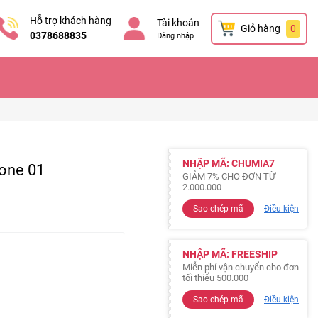
Hỗ trợ khách hàng
Tài khoản
Giỏ hàng
0
0378688835
Đăng nhập
NHẬP MÃ: CHUMIA7
tone 01
GIẢM 7% CHO ĐƠN TỪ
2.000.000
Sao chép mã
Điều kiện
NHẬP MÃ: FREESHIP
Miễn phí vận chuyển cho đơn
tối thiểu 500.000
Sao chép mã
Điều kiện