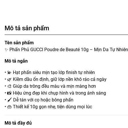
Mô tả sản phẩm
Tên sản phẩm
✨ Phấn Phủ GUCCI Poudre de Beauté 10g – Mịn Da Tự Nhiê
Mô tả ngắn
• 💫 Hạt phấn siêu mịn tạo lớp finish tự nhiên
• 🌿 Kiềm dầu ổn định, giữ lớp nền khô ráo cả ngày
• 🎨 Giúp da trông đều màu và mịn màng hơn
• 📸 Hiệu ứng đẹp khi chụp hình và trong ánh sáng
• 🖌️ Dễ tán với cọ hoặc bông phấn
• 👜 Thiết kế 10g gọn nhẹ, tiện dùng mọi lúc
Mô tả đầy đủ