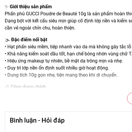
✨
Giới thiệu sản phẩm
Phấn phủ GUCCI Poudre de Beauté 10g là sản phẩm hoàn thiệ
Dạng bột với kết cấu siêu mịn giúp cố định lớp nền và kiểm 
cần vẻ ngoài chỉn chu, hoàn thiện.
🌫️
Đặc điểm nổi bật
• Hạt phấn siêu mềm, tiệp nhanh vào da mà không gây tắc lỗ
• Khả năng kiểm soát dầu tốt, hạn chế bóng nhờn vùng chữ T
• Hiệu ứng makeup tự nhiên, bề mặt da trông mịn và nhẹ.
• Duy trì lớp nền ổn định suốt nhiều giờ hoạt động.
• Dung tích 10g gọn nhẹ, tiện mang theo khi di chuyển.
🎨
Công dụng chính
• Cố định lớp nền sau bước kem nền hoặc cushion.
• Tạo bề mặt da mềm mịn, giảm cảm giác bết phấn.
• Hỗ trợ giảm hiện tượng xuống tông trong ngày.
• Tạo hiệu ứng da đều màu, tự nhiên dưới nhiều điều kiện án
Bình luận - Hỏi đáp
• Phối hợp linh hoạt với các sản phẩm trang điểm khác để ho