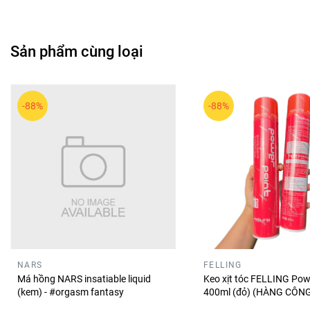
Beauté là dòng sản phẩm mang tính ứng dụng cao, phù hợp 
💖
Lời tổng kết ngắn
Sản phẩm cùng loại
Phấn phủ GUCCI Poudre de Beauté 10g là lựa chọn hoàn hảo 
gương mặt luôn tươi tắn trong mọi hoàn cảnh.
-88%
-88%
NARS
FELLING
Má hồng NARS insatiable liquid
Keo xịt tóc FELLING Pow
(kem) - #orgasm fantasy
400ml (đỏ) (HÀNG CÔNG