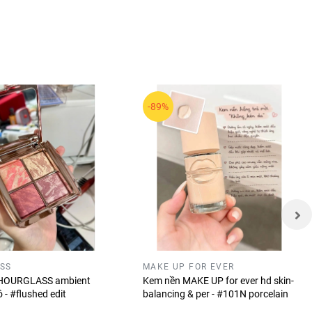
iúp
-89%
SS
MAKE UP FOR EVER
 HOURGLASS ambient
Kem nền MAKE UP for ever hd skin-
ô - #flushed edit
balancing & per - #101N porcelain