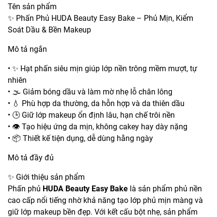
Tên sản phẩm
✨ Phấn Phủ HUDA Beauty Easy Bake – Phủ Mịn, Kiểm
Soát Dầu & Bền Makeup
Mô tả ngắn
• ✨ Hạt phấn siêu mịn giúp lớp nền trông mềm mượt, tự
nhiên
• 🌫️ Giảm bóng dầu và làm mờ nhẹ lỗ chân lông
• 💧 Phù hợp da thường, da hỗn hợp và da thiên dầu
• 🕒 Giữ lớp makeup ổn định lâu, hạn chế trôi nền
• 👁️ Tạo hiệu ứng da mịn, không cakey hay dày nặng
• 📦 Thiết kế tiện dụng, dễ dùng hằng ngày
Mô tả đầy đủ
✨ Giới thiệu sản phẩm
Phấn phủ
HUDA Beauty Easy Bake
là sản phẩm phủ nền
cao cấp nổi tiếng nhờ khả năng tạo lớp phủ mịn màng và
giữ lớp makeup bền đẹp. Với kết cấu bột nhẹ, sản phẩm