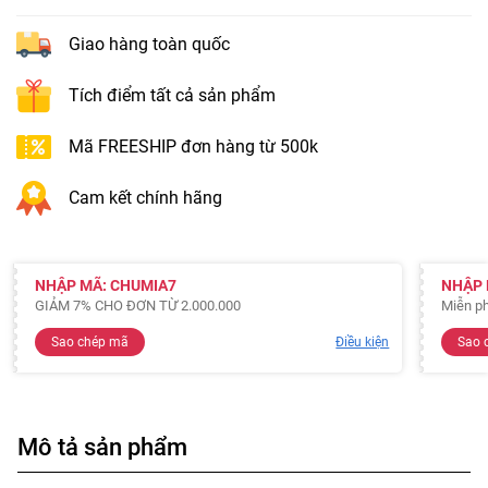
Giao hàng toàn quốc
Tích điểm tất cả sản phẩm
Mã FREESHIP đơn hàng từ 500k
Cam kết chính hãng
NHẬP MÃ: CHUMIA7
NHẬP 
GIẢM 7% CHO ĐƠN TỪ 2.000.000
Miễn ph
Sao chép mã
Điều kiện
Sao 
Mô tả sản phẩm