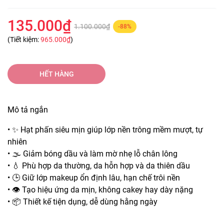
135.000₫
1.100.000₫
-88%
(Tiết kiệm:
965.000₫
)
HẾT HÀNG
Mô tả ngắn
• ✨ Hạt phấn siêu mịn giúp lớp nền trông mềm mượt, tự
nhiên
• 🌫️ Giảm bóng dầu và làm mờ nhẹ lỗ chân lông
• 💧 Phù hợp da thường, da hỗn hợp và da thiên dầu
• 🕒 Giữ lớp makeup ổn định lâu, hạn chế trôi nền
• 👁️ Tạo hiệu ứng da mịn, không cakey hay dày nặng
• 📦 Thiết kế tiện dụng, dễ dùng hằng ngày