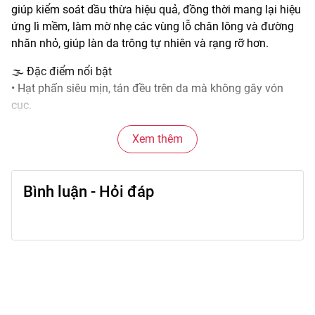
giúp kiểm soát dầu thừa hiệu quả, đồng thời mang lại hiệu
ứng lì mềm, làm mờ nhẹ các vùng lỗ chân lông và đường
nhăn nhỏ, giúp làn da trông tự nhiên và rạng rỡ hơn.
🌫️ Đặc điểm nổi bật
• Hạt phấn siêu mịn, tán đều trên da mà không gây vón
cục.
• Hiệu ứng lì mềm, giúp lớp nền trông mềm mại và tự
nhiên.
Xem thêm
• Giảm bã nhờn, hạn chế bóng dầu ở vùng chữ T.
• Giữ lớp makeup ổn định trong thời gian dài.
Bình luận - Hỏi đáp
• Thiết kế nhỏ gọn, dễ thao tác và mang theo khi di chuyển.
🎨 Công dụng chính
• Hoàn thiện lớp nền sau khi dùng kem nền hoặc che
khuyết điểm.
• Giúp lớp makeup trông mềm mịn và đều màu hơn.
• Kiểm soát dầu thừa, giảm bóng nhờn.
• Làm mờ nhẹ lỗ chân lông và đường nhăn nhỏ.