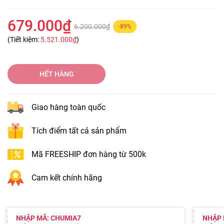
679.000₫
6.200.000₫
-89%
(Tiết kiệm:
5.521.000₫
)
HẾT HÀNG
Giao hàng toàn quốc
Tích điểm tất cả sản phẩm
Mã FREESHIP đơn hàng từ 500k
Cam kết chính hãng
NHẬP MÃ: CHUMIA7
NHẬP 