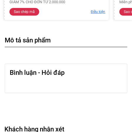
GIẢM 7% CHO ĐƠN TỪ 2.000.000
Miễn ph
Sao chép mã
Điều kiện
Sao 
Mô tả sản phẩm
Bình luận - Hỏi đáp
Khách hàng nhận xét