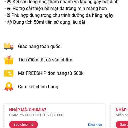
• 🌸 Kết cấu lỏng nhẹ, thấm nhanh và không gây bết dính
• 💫 Hỗ trợ cải thiện bề mặt da trông mịn màng hơn
• ⏳ Phù hợp dùng trong chu trình dưỡng da hằng ngày
• 📦 Dung tích 50ml tiện sử dụng lâu dài
Giao hàng toàn quốc
Tích điểm tất cả sản phẩm
Mã FREESHIP đơn hàng từ 500k
Cam kết chính hãng
NHẬP MÃ: CHUMIA7
NHẬP 
GIẢM 7% CHO ĐƠN TỪ 2.000.000
Miễn ph
Sao chép mã
Điều kiện
Sao 