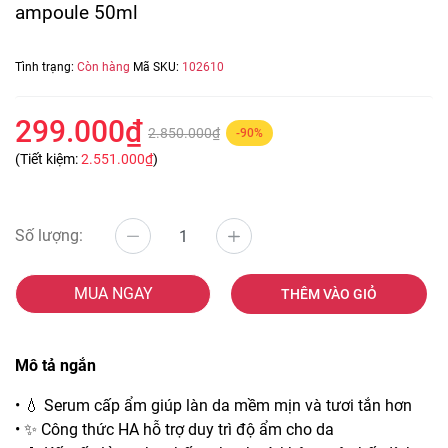
ampoule 50ml
Tình trạng:
Còn hàng
Mã SKU:
102610
299.000₫
2.850.000₫
-90%
(Tiết kiệm:
2.551.000₫
)
Số lượng:
MUA NGAY
THÊM VÀO GIỎ
Mô tả ngắn
• 💧 Serum cấp ẩm giúp làn da mềm mịn và tươi tắn hơn
• ✨ Công thức HA hỗ trợ duy trì độ ẩm cho da