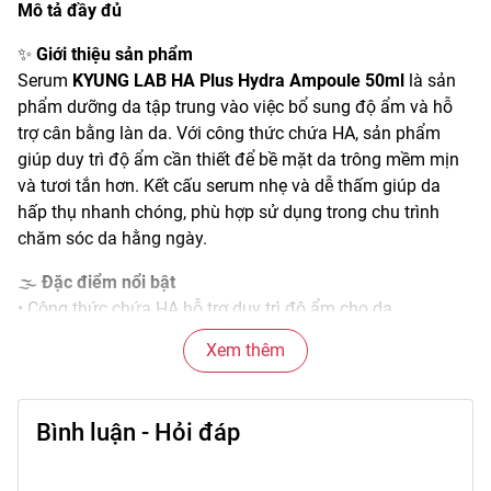
Mô tả đầy đủ
✨
Giới thiệu sản phẩm
Serum
KYUNG LAB HA Plus Hydra Ampoule 50ml
là sản
phẩm dưỡng da tập trung vào việc bổ sung độ ẩm và hỗ
trợ cân bằng làn da. Với công thức chứa HA, sản phẩm
giúp duy trì độ ẩm cần thiết để bề mặt da trông mềm mịn
và tươi tắn hơn. Kết cấu serum nhẹ và dễ thấm giúp da
hấp thụ nhanh chóng, phù hợp sử dụng trong chu trình
chăm sóc da hằng ngày.
🌫️
Đặc điểm nổi bật
• Công thức chứa HA hỗ trợ duy trì độ ẩm cho da.
• Kết cấu serum lỏng nhẹ, dễ thấm vào da.
Xem thêm
• Mang lại cảm giác mềm mịn và dễ chịu sau khi sử dụng.
• Phù hợp với nhiều loại da trong chu trình dưỡng da.
• Dung tích 50ml tiện dùng trong thời gian dài.
Bình luận - Hỏi đáp
🎨
Công dụng chính
• Hỗ trợ bổ sung độ ẩm cho làn da.